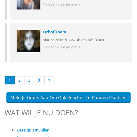
1 decennium geleden
OrbofDoom
shirina delic fzuww. ik ken alle 3 niet.
1 decennium geleden
1
2
3
Meld Je Gratis Aan Om Ook Reacties Te Kunnen Plaatsen
WAT WIL JE NU DOEN?
Deze quiz invullen