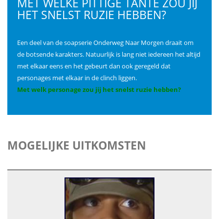
MET WELKE PITTIGE TANTE ZOU JIJ
HET SNELST RUZIE HEBBEN?
Een deel van de soapserie Onderweg Naar Morgen draait om
de botsende karakters. Natuurlijk is lang niet iedereen het altijd
met elkaar eens en het gebeurt dan ook geregeld dat
personages met elkaar in de clinch liggen.
Met welk personage zou jij het snelst ruzie hebben?
MOGELIJKE UITKOMSTEN