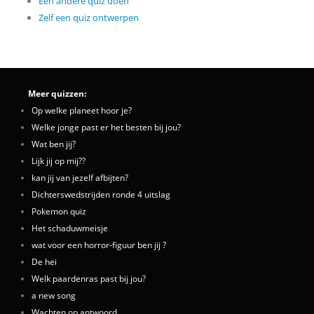
Een andere quiz doen
Zelf een quiz ontwerpen
Meer quizzen:
Op welke planeet hoor je?
Welke jonge past er het besten bij jou?
Wat ben jij?
Lijk jij op mij??
kan jij van jezelf afbijten?
Dichterswedstrijden ronde 4 uitslag
Pokemon quiz
Het schaduwmeisje
wat voor een horror-figuur ben jij ?
De hei
Welk paardenras past bij jou?
a new song
Wachten op antwoord