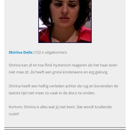
Shirina Delic
(152 x uitgekomen)
Shirina kan af en toe flink hysterisch reageren als het haar even
niet mee zit. Ze heeft een grote kinderwens en erg gelovig.
Shirina heeft een heftig verleden achter de rug en bovendien de
laatste tijd niet meer zo vaak in de disco te vinden.
Kortom, Shirina is alles wat jij niet bent. Dat wordt knallende
ruzie!!