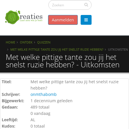
Aanmelden
HOME
ONTDEK
QUIZZEN
MET WELKE PITTIGE TANTE ZOU JIJ HET SNELST RUZIE HEBBEN?
UITKOMSTEN
Met welke pittige tante zou jij het
snelst ruzie hebben? - Uitkomsten
Titel:
Met welke pittige tante zou jij het snelst ruzie
hebben?
Schrijver:
onmthabomb
Bijgewerkt:
1 decennium geleden
Gedaan:
489 totaal
0 vandaag
Leeftijd:
AL
Kudos:
0 totaal