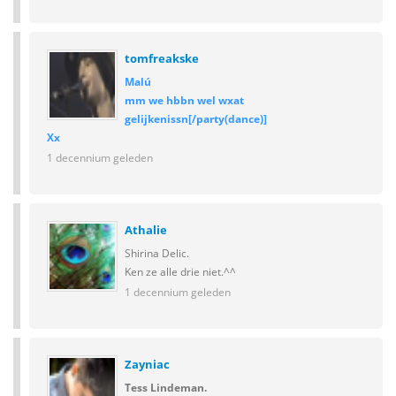
tomfreakske
Malú
mm we hbbn wel wxat
gelijkenissn[/party(dance)]
Xx
1 decennium geleden
Athalie
Shirina Delic.
Ken ze alle drie niet.^^
1 decennium geleden
Zayniac
Tess Lindeman.