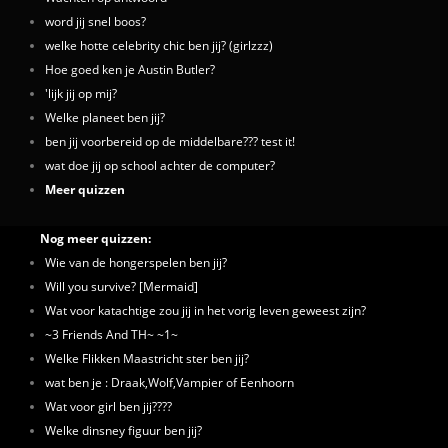
word jij snel boos?
welke hotte celebrity chic ben jij? (girlzzz)
Hoe goed ken je Austin Butler?
'lijk jij op mij?
Welke planeet ben jij?
ben jij voorbereid op de middelbare??? test it!
wat doe jij op school achter de computer?
Meer quizzen
Nog meer quizzen:
Wie van de hongerspelen ben jij?
Will you survive? [Mermaid]
Wat voor katachtige zou jij in het vorig leven geweest zijn?
~3 Friends And TH~ ~1~
Welke Flikken Maastricht ster ben jij?
wat ben je : Draak,Wolf,Vampier of Eenhoorn
Wat voor girl ben jij????
Welke dinsney figuur ben jij?