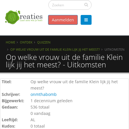
Aanmelden
HOME
ONTDEK
QUIZZEN
OP WELKE VROUW UIT DE FAMILIE KLEIN LIJK JIJ HET MEEST?
UITKOMSTEN
Op welke vrouw uit de familie Klein
lijk jij het meest? - Uitkomsten
Titel:
Op welke vrouw uit de familie Klein lijk jij het
meest?
Schrijver:
onmthabomb
Bijgewerkt:
1 decennium geleden
Gedaan:
536 totaal
0 vandaag
Leeftijd:
AL
Kudos:
0 totaal