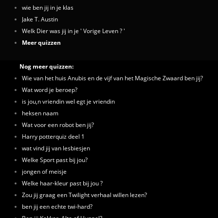
wie ben jij in je klas
Jake T. Austin
Welk Dier was jij in je ' Vorige Leven ? '
Meer quizzen
Nog meer quizzen:
Wie van het huis Anubis en de vijf van het Magische Zwaard ben jij?
Wat word je beroep?
is jou,n vriendin wel egt je vriendin
heksen naam
Wat voor een robot ben jij?
Harry potterquiz deel 1
wat vind jij van lesbiesjen
Welke Sport past bij jou?
jongen of meisje
Welke haar-kleur past bij jou ?
Zou jij graag een Twilight verhaal willen lezen?
ben jij een echte twi-hard?