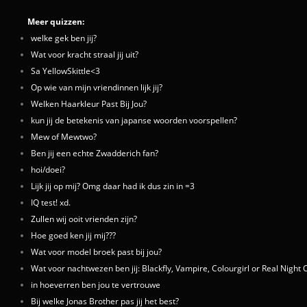
Meer quizzen:
welke gek ben jij?
Wat voor kracht straal jij uit?
Sa YellowSkittle<3
Op wie van mijn vriendinnen lijk jij?
Welken Haarkleur Past Bij Jou?
kun jij de betekenis van japanse woorden voorspellen?
Mew of Mewtwo?
Ben jij een echte Zwadderich fan?
hoi/doei?
Lijk jij op mij? Omg daar had ik dus zin in =3
IQ test! xd.
Zullen wij ooit vrienden zijn?
Hoe goed ken jij mij???
Wat voor model broek past bij jou?
Wat voor nachtwezen ben jij: Blackfly, Vampire, Colourgirl or Real Night 
in hoeverren ben jou te vertrouwe
Bij welke Jonas Brother pas jij het best?