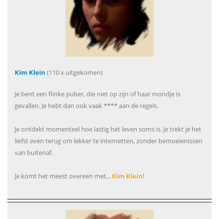
Kim Klein
(110 x uitgekomen)
Je bent een flinke puber, die niet op zijn of haar mondje is
gevallen. Je hebt dan ook vaak **** aan de regels.
Je ontdekt momenteel hoe lastig het leven soms is. Je trekt je het
liefst even terug om lekker te internetten, zonder bemoeienissen
van buitenaf.
Je komt het meest overeen met...
Kim Klein
!