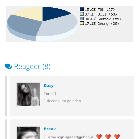
Reageer (8)
Dasy
TomxD
1 decennium geleden
Break
Gustav mijn sgaaattjjjuhhh(A)