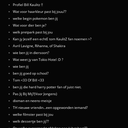
Profiel Bill Kaulitz !!
Wat voor haarkleur past bij jouu??
welke begin pokemon ben jij
Wat voor dier ben je?
welk pretpark past bij jou
Kan jy Jezelf een echtE tom KaulitZ fan noemen >?
Avril Lavigne, Rihanna, of Shakira
wie ben jij in diersoort?
Wat weet jy van Tokio Hotel :D ?
wie ben jij
ben jij goed op school?
Tom <33 Of Bill <33
ben jij die hard harry potter fan of juist niet.
Pas Jij Bij Mij?(Voor Jongens)
dixman en neens-meisje
TH nieuwe vriendin...een opgewonden iemand?
welke filmster past bij jou
welk dessertje ben jij??