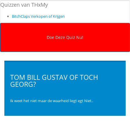
Quizzen van THxMy
BitchClaps Verkopen of Krijgen
TOM BILL GUSTAV OF TOCH
GEORG?
Ik weet het niet maar de waarheid liegt egt Niet..