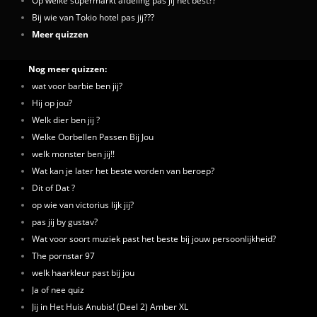
Op welke supermarkt afdeling pas jij het best??
Bij wie van Tokio hotel pas jij???
Meer quizzen
Nog meer quizzen:
wat voor barbie ben jij?
Hij op jou?
Welk dier ben jij ?
Welke Oorbellen Passen Bij Jou
welk monster ben jij!!
Wat kan je later het beste worden van beroep?
Dit of Dat ?
op wie van victorius lijk jij?
pas jij by gustav?
Wat voor soort muziek past het beste bij jouw persoonlijkheid?
The pornstar 97
welk haarkleur past bij jou
Ja of nee quiz
Jij in Het Huis Anubis! (Deel 2) Amber XL