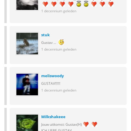
1 decennium geleden
stuk
Gustav ...
1 decennium geleden
meliswoody
GUSTAV!!!!!!
1 decennium geleden
Milkshakeee
Jouw uitkomst: Gustav(H)
ICH LIEBE GUSTAV