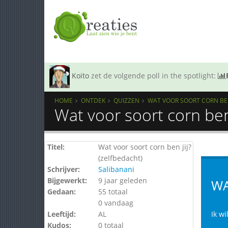
Koito
zet de volgende poll in the spotlight:
HOME
ONTDEK
QUIZZEN
WAT VOOR SOORT CORN BEN 
Wat voor soort corn ben 
Titel:
Wat voor soort corn ben jij?
(zelfbedacht)
Schrijver:
Salibanani
Bijgewerkt:
9 jaar geleden
WA
Gedaan:
55 totaal
0 vandaag
Leeftijd:
AL
Ik wi
Kudos:
0 totaal