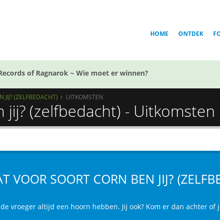
HOME
ONTDEK
F
Records of Ragnarok ~ Wie moet er winnen?
JIJ? (ZELFBEDACHT)
UITKOMSTEN
jij? (zelfbedacht) - Uitkomsten
T VOOR SOORT CORN BEN JIJ? (ZELFB
lde vroeger altijd een hoorn hebben. Jij ook? Kom er dan achter of 