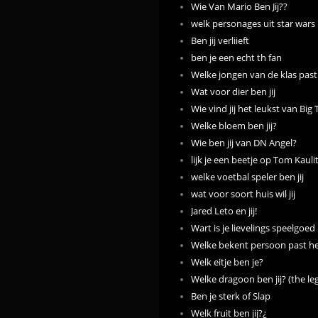
Wie Van Mario Ben Jij??
welk personages uit star wars 
Ben jij verliieft
ben je een echt th fan
Welke jongen van de klas past 
Wat voor dier ben jij
Wie vind jij het leukst van Big
Welke bloem ben jij?
Wie ben jij van DN Angel?
lijk je een beetje op Tom Kauli
welke voetbal speler ben jij
wat voor soort huis wil jij
Jared Leto en jij!
Wart is je lievelings speelgoed
Welke bekent persoon past het
Welk eitje ben je?
Welke dragoon ben jij? (the l
Ben je sterk of Slap
Welk fruit ben jij?¿