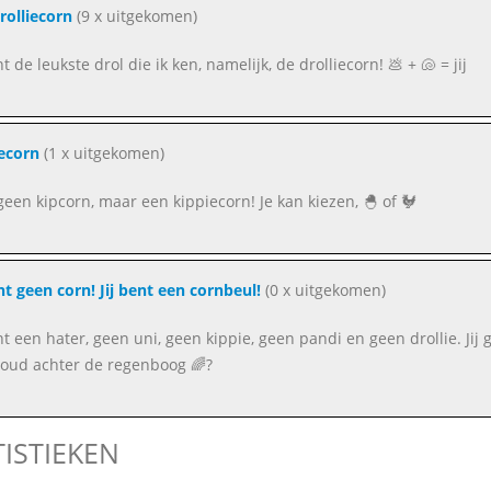
rolliecorn
(9 x uitgekomen)
nt de leukste drol die ik ken, namelijk, de drolliecorn! 💩 + 🐚 = jij
ecorn
(1 x uitgekomen)
geen kipcorn, maar een kippiecorn! Je kan kiezen, 🐣 of 🐓
ent geen corn! Jij bent een cornbeul!
(0 x uitgekomen)
nt een hater, geen uni, geen kippie, geen pandi en geen drollie. Jij g
oud achter de regenboog 🌈?
TISTIEKEN