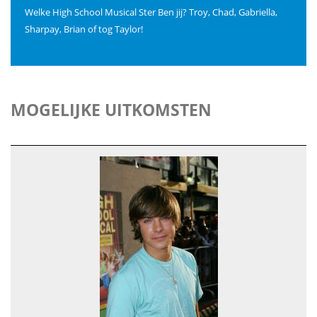
Welke High School Musical Ster Ben jij? Troy, Chad, Gabriella,
Sharpay, Brian of tog Taylor!
MOGELIJKE UITKOMSTEN