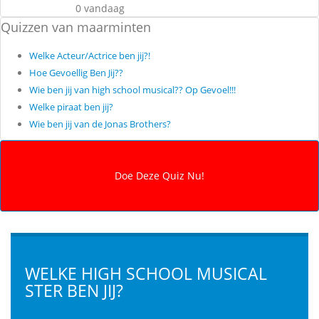
0 vandaag
Quizzen van maarminten
Welke Acteur/Actrice ben jij?!
Hoe Gevoellig Ben Jij??
Wie ben jij van high school musical?? Op Gevoel!!!
Welke piraat ben jij?
Wie ben jij van de Jonas Brothers?
WELKE HIGH SCHOOL MUSICAL
STER BEN JIJ?