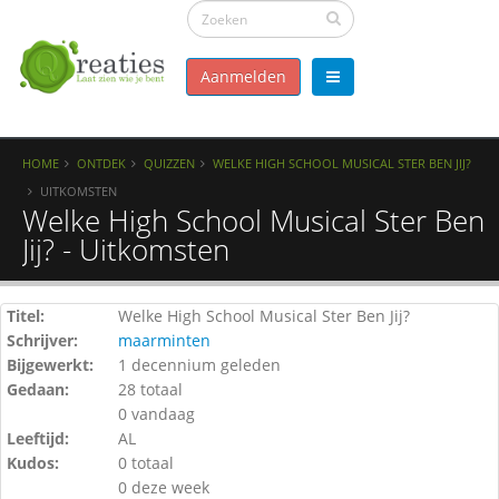
Aanmelden
HOME
ONTDEK
QUIZZEN
WELKE HIGH SCHOOL MUSICAL STER BEN JIJ?
UITKOMSTEN
Welke High School Musical Ster Ben
Jij? - Uitkomsten
Titel:
Welke High School Musical Ster Ben Jij?
Schrijver:
maarminten
Bijgewerkt:
1 decennium geleden
Gedaan:
28 totaal
0 vandaag
Leeftijd:
AL
Kudos:
0 totaal
0 deze week