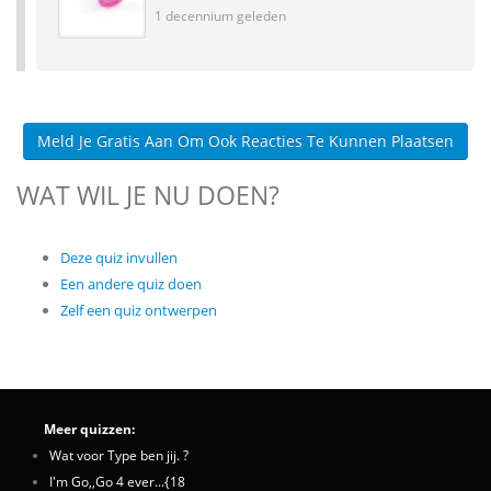
1 decennium geleden
Meld Je Gratis Aan Om Ook Reacties Te Kunnen Plaatsen
WAT WIL JE NU DOEN?
Deze quiz invullen
Een andere quiz doen
Zelf een quiz ontwerpen
Meer quizzen:
Wat voor Type ben jij. ?
I'm Go,,Go 4 ever...{18