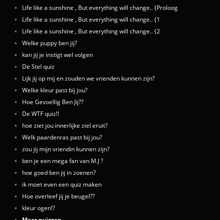
Life like a sunshine , But everything will change.. {Proloog
Life like a sunshine , But everything will change.. {1
Life like a sunshine , But everything will change.. {2
Welke puppy ben jij?
kan jij je instigt wel volgen
De Stel quiz
Lijk jij op mij en zouden we vrienden kunnen zijn?
Welke kleur past bij jou?
Hoe Gevoellig Ben Jij??
De WTF quiz!!
hoe ziet jou innerlijke ziel eruit?
Welk paardenras past bij jou?
zou jij mijn vriendin kunnen zijn?
ben je een mega fan van M.J ?
hoe goed ben jij in zoenen?
ik moet even een quiz maken
Hoe overleef jij je beugel??
kleur ogen!?
Meer quizzen