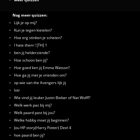
Nog meer quizzen:
Lijk je op mij?
Kun je tegen kietelen?
Hoe erg stinken je scheten?
I hate them ! [TH] 1
ben jij helderziende?
Hoe schoon ben jij?
Hoe goed ken jij Emma Watson?
Hoe ga jij met je vrienden om?
op wie van the Avengers lijk jij
lotr
Wie vind jij leuker Justin Bieber of Nat Wolff?
Welk werk pas bij mij?
Welk paard past bij jou?
Welke hobby moet jij beginnen?
Jou HP story(Harry Potter) Deel 4
hoe paard ben jij?