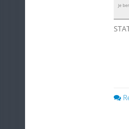
Je be
STA
R