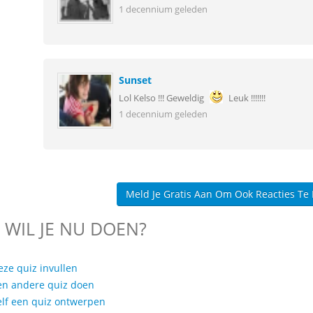
1 decennium geleden
Sunset
Lol Kelso !!! Geweldig
Leuk !!!!!!!
1 decennium geleden
Meld Je Gratis Aan Om Ook Reacties Te
 WIL JE NU DOEN?
eze quiz invullen
en andere quiz doen
elf een quiz ontwerpen