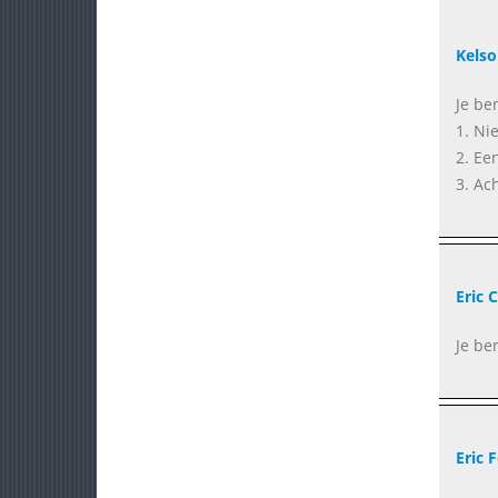
Kelso
Je ben
1. Ni
2. Ee
3. Ach
Eric 
Je be
Eric 