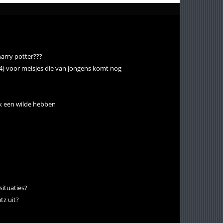
 harry potter???
x4) voor meisjes die van jongens komt nog
ok een wilde hebben
situaties?
atz uit?