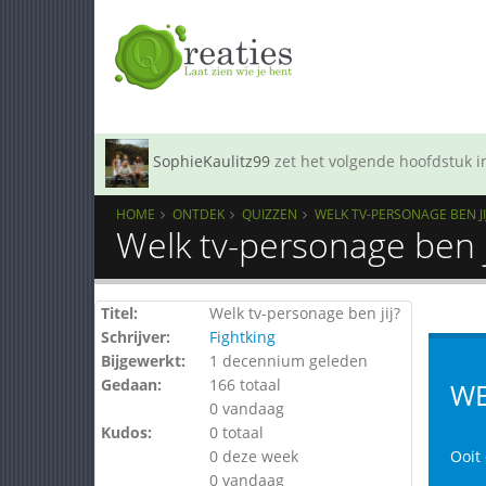
SophieKaulitz99
zet het volgende hoofdstuk in
HOME
ONTDEK
QUIZZEN
WELK TV-PERSONAGE BEN JI
Welk tv-personage ben j
Titel:
Welk tv-personage ben jij?
Schrijver:
Fightking
Bijgewerkt:
1 decennium geleden
Gedaan:
166 totaal
WE
0 vandaag
Kudos:
0 totaal
0 deze week
Ooit
0 vandaag