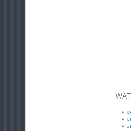
WAT
D
E
Z