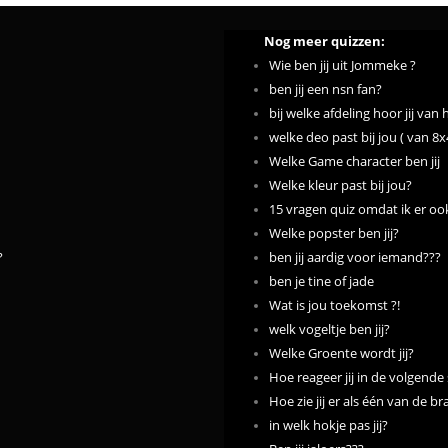
Nog meer quizzen:
Wie ben jij uit Jommeke ?
ben jij een nsn fan?
bij welke afdeling hoor jij van
welke deo past bij jou ( van 8
Welke Game character ben jij
Welke kleur past bij jou?
15 vragen quiz omdat ik er o
Welke popster ben jij?
?
ben jij aardig voor iemand???
ben je tine of jade
Wat is jou toekomst ?!
welk vogeltje ben jij?
Welke Groente wordt jij?
Hoe reageer jij in de volgende 
Hoe zie jij er als één van de br
in welk hokje pas jij?