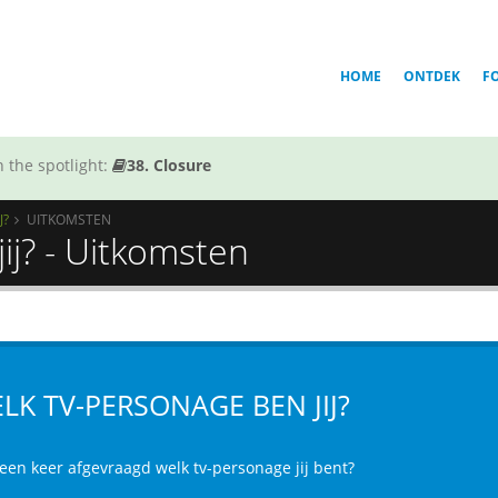
HOME
ONTDEK
F
 the spotlight:
38. Closure
J?
UITKOMSTEN
ij? - Uitkomsten
LK TV-PERSONAGE BEN JIJ?
 een keer afgevraagd welk tv-personage jij bent?