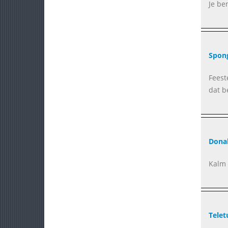
Je be
Spon
Feest
dat be
Dona
Kalm 
Telet