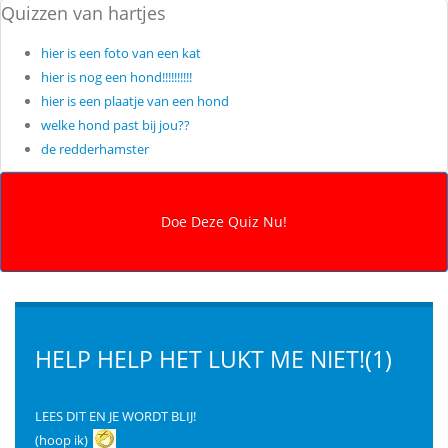
Quizzen van hartjes
hier is een foto van een kat
hier is nog een hond!!!!!!!!!!
hier is een plaatje van een hond
welke hond past bij jou??
de redderhamster
HELP HELP HET LUKT ME NIET!(1)
LEES DIT EN JE WORDT BLIJ!
(hoop ik)