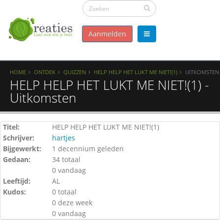
Aanmelden
HOME
ONTDEK
QUIZZEN
HELP HELP HET LUKT ME NIET!(1)
UITKOMSTEN
HELP HELP HET LUKT ME NIET!(1) -
Uitkomsten
Titel:
HELP HELP HET LUKT ME NIET!(1)
Schrijver:
hartjes
Bijgewerkt:
1 decennium geleden
Gedaan:
34 totaal
0 vandaag
Leeftijd:
AL
Kudos:
0 totaal
0 deze week
0 vandaag