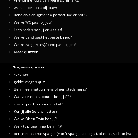
Vriendinnenquiz van Merel&Emma XD
welke sport past bij jouw?
Ronaldo's daughter : a perfect live or not? 7
Welke WC past bij jou?
Ik ga raden hoe jij er uit ziet!
Welke band past het beste bij jou?
Welke zanger(res)/band past bij jou?
Meer quizzen
Nog meer quizzen:
rekenen
gekke vragen quiz
Ben jij een natuurmens of een stadsmens?
Wat voor een kabouter ben jij ? **
kraak jij wel eens iemand af??
Ken jij alle Selena liedjes?
Welke Olsen Twin ben jij?
Welk tv progamma ben jij?:P
ben je een echte spanga (van 't spangas college). of een gradaan (van h