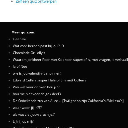
Zelf een quiz ontwerpen
Meer quizzen:
Geen wil
Wat voor beroep past bij jou ? :D
Chocolade Or Lolly's
Waarom Jonkheer Poen van Kalekoen supertof is, met vragen, is verhaall
Ja of Nee
wie is jou valentijn (vanbinnen)
Edward Cullen, Jasper Hale of Emmett Cullen ?
Van wat voor drinken hou jij??
hou me niet voor de gek deel3
De Onbekende zus van Alice ... [Twilight op zijn California's /Melissa's]
waar woon jij in???
als wat ziet jouw crush je.?
Lijk jij op mij?