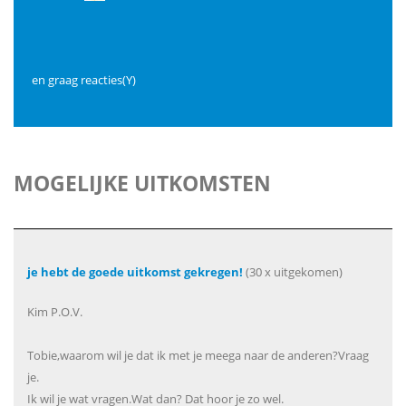
en graag reacties(Y)
MOGELIJKE UITKOMSTEN
je hebt de goede uitkomst gekregen!
(30 x uitgekomen)
Kim P.O.V.
Tobie,waarom wil je dat ik met je meega naar de anderen?Vraag
je.
Ik wil je wat vragen.Wat dan? Dat hoor je zo wel.