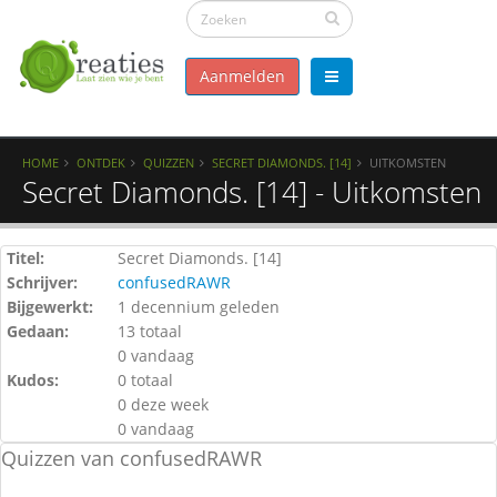
Aanmelden
HOME
ONTDEK
QUIZZEN
SECRET DIAMONDS. [14]
UITKOMSTEN
Secret Diamonds. [14] - Uitkomsten
Titel:
Secret Diamonds. [14]
Schrijver:
confusedRAWR
Bijgewerkt:
1 decennium geleden
Gedaan:
13 totaal
0 vandaag
Kudos:
0 totaal
0 deze week
0 vandaag
Quizzen van confusedRAWR