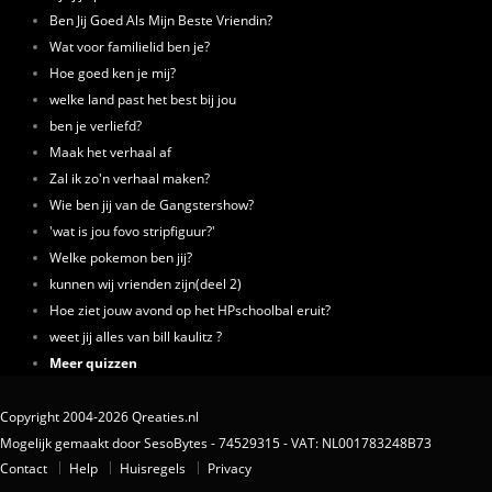
Ben Jij Goed Als Mijn Beste Vriendin?
Wat voor familielid ben je?
Hoe goed ken je mij?
welke land past het best bij jou
ben je verliefd?
Maak het verhaal af
Zal ik zo'n verhaal maken?
Wie ben jij van de Gangstershow?
'wat is jou fovo stripfiguur?'
Welke pokemon ben jij?
kunnen wij vrienden zijn(deel 2)
Hoe ziet jouw avond op het HPschoolbal eruit?
weet jij alles van bill kaulitz ?
Meer quizzen
Copyright 2004-2026 Qreaties.nl
Mogelijk gemaakt door SesoBytes - 74529315 - VAT: NL001783248B73
Contact
Help
Huisregels
Privacy