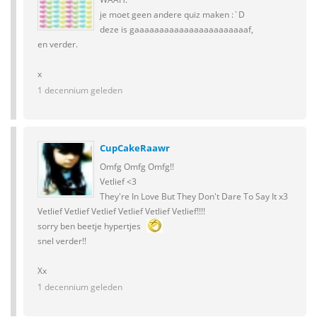
je moet geen andere quiz maken :`D
deze is gaaaaaaaaaaaaaaaaaaaaaaaf,
en verder.
x
1 decennium geleden
CupCakeRaawr
Omfg Omfg Omfg!!
Vetlief <3
They're In Love But They Don't Dare To Say It x3
Vetlief Vetlief Vetlief Vetlief Vetlief Vetlief!!!!
sorry ben beetje hypertjes
snel verder!!
Xx
1 decennium geleden