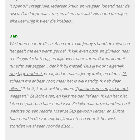
'Lopend?'
vraagt Julie. Iedereen knikt, en we gaan lopend naar de
disco. Dan loopt naast me, en af en toe raakt zijn hand de mijne,
elke keer krijg ik weer die kriebels...
Dan
We lopen naar de disco. Af en toe raakt Jenny's hand de mijne, en
het geeft me een warm gevoel. Ik kijk even opzij, en glimlach naar
d'r. Ze glimlacht terug, en kijkt weer naar voren. Damn, ik moet
nu echt wat zeggen... denk ik bij mezelf.
'Dus jij woont eigenlijk
nog bij je ouders?'
vraag ik dan maar... Jenny knikt, en bloost,
'ik
schaam me er best voor, maar het is wel handig. Ik heb daar
alles...'
Ik knik, kan ik wel begrijpen.
'Tjaa. waarom zou je dan ook
weggaan?'
Ze lacht even, en kijkt me dan lief aan. Ik kan het niet
laten en pak toch haar hand vast. Ze kijkt naar onze handen, en ik
wachtte op een reactie. Maar ze liep gewoon verder, en sluitte
haar hand in die van mij. Ik glimlachte, en voor ik het wist,
stonden we alweer voor de disco...