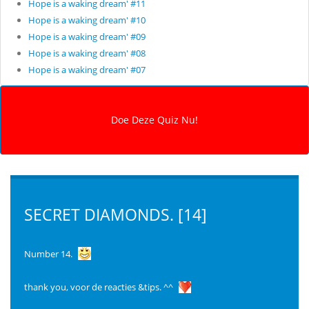
Hope is a waking dream' #11
Hope is a waking dream' #10
Hope is a waking dream' #09
Hope is a waking dream' #08
Hope is a waking dream' #07
SECRET DIAMONDS. [14]
Number 14.
thank you, voor de reacties &tips. ^^