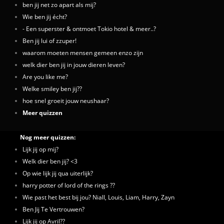
ben jij net zo apart als mij?
Wie ben jij écht?
- Een superster & ontmoet Tokio hotel & meer..?
Ben jij lui of zzuper!
waarom moeten mensen gemeen enzo zijn
welk dier ben jij in jouw dieren leven?
Are you like me?
Welke smiley ben jij??
hoe snel groeit jouw neushaar?
Meer quizzen
Nog meer quizzen:
Lijk jij op mij?
Welk dier ben jij? <3
Op wie lijk jij qua uiterlijk?
harry potter of lord of the rings ??
Wie past het best bij jou? Niall, Louis, Liam, Harry, Zayn
Ben Jij Te Vertrouwen?
Lijk jij op Avril??