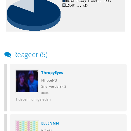
Reageer (5)
ThropyEyes
Niiicce!<3
Snel verderr!<3
xxox
1 decennium geleden
ELLENNN
WAAH.