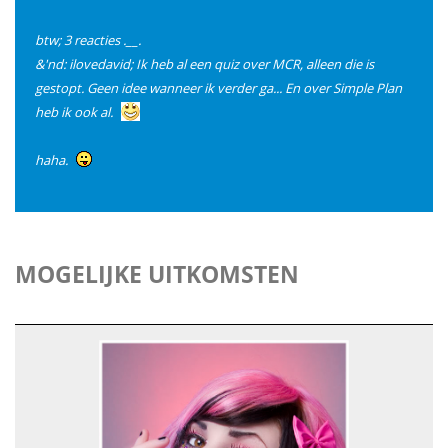
btw; 3 reacties .__.
&'nd: ilovedavid; Ik heb al een quiz over MCR, alleen die is
gestopt. Geen idee wanneer ik verder ga... En over Simple Plan
heb ik ook al.
haha.
MOGELIJKE UITKOMSTEN