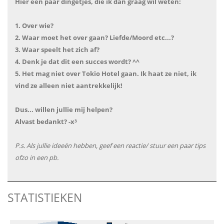
Hier een paar dingetjes, die ik dan graag wil weten:
1. Over wie?
2. Waar moet het over gaan? Liefde/Moord etc...?
3. Waar speelt het zich af?
4. Denk je dat dit een succes wordt? ^^
5. Het mag niet over Tokio Hotel gaan. Ik haat ze niet, ik
vind ze alleen niet aantrekkelijk!
Dus... willen jullie mij helpen?
Alvast bedankt? -x³
P.s. Als jullie ideeën hebben, geef een reactie/ stuur een paar tips
ofzo in een pb.
STATISTIEKEN