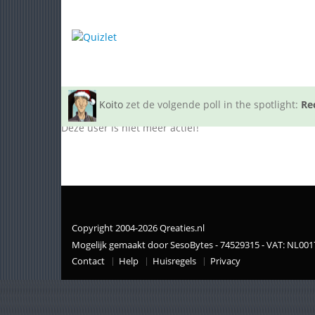
Koito
zet de volgende poll in the spotlight:
Re
Deze user is niet meer actief!
Copyright 2004-2026 Qreaties.nl
Mogelijk gemaakt door SesoBytes - 74529315 - VAT: NL00
Contact
Help
Huisregels
Privacy