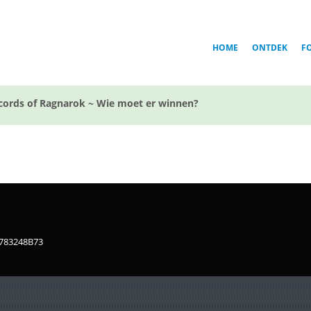
HOME
ONTDEK
F
cords of Ragnarok ~ Wie moet er winnen?
1783248B73