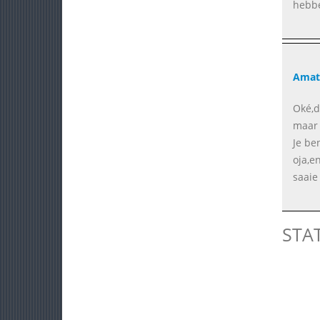
hebb
Amat
Oké,d
maar 
Je be
oja,en
saaie 
STA