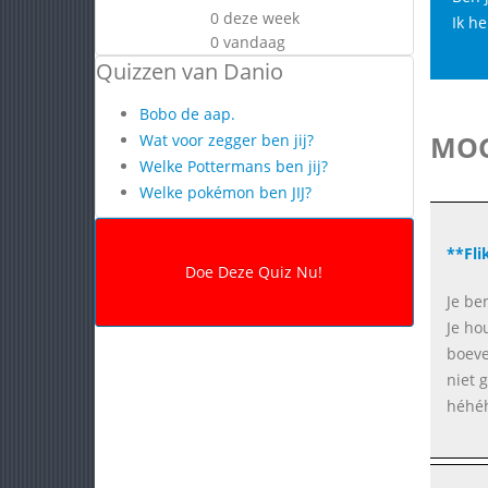
0 deze week
Ik heb
0 vandaag
Quizzen van Danio
Bobo de aap.
MOG
Wat voor zegger ben jij?
Welke Pottermans ben jij?
Welke pokémon ben JIJ?
**Fli
Je ben
Je ho
boeve
niet 
héhéh