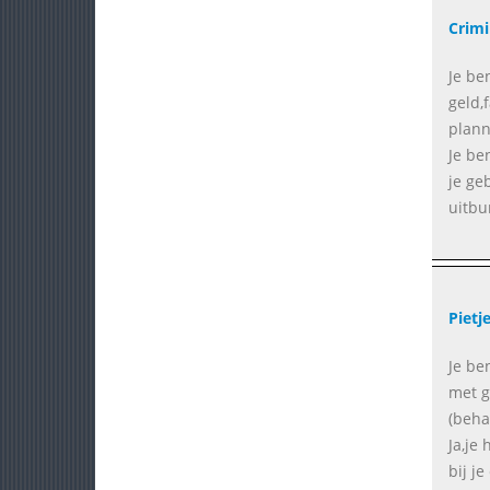
Crimi
Je be
geld,f
plann
Je be
je ge
uitbu
Pietj
Je be
met g
(beha
Ja,je
bij j