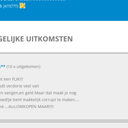
 je!!!(??!!)
ELIJKE UITKOMSTEN
k**
(10 x uitgekomen)
t een FLIK!!!
udt verdorie veel van
n vangen,en geld.Maar dat maak je nog
goed!Je bent makkelijk corrupt te maken....
é....dus,OMKOPEN MAAR!!!!