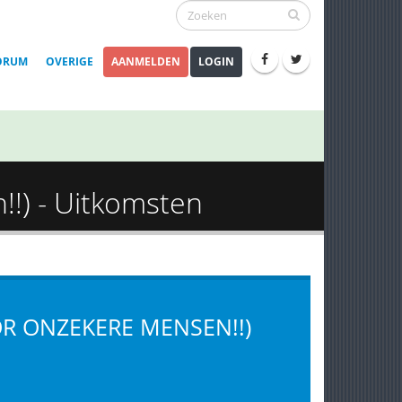
ORUM
OVERIGE
AANMELDEN
LOGIN
!!) - Uitkomsten
OR ONZEKERE MENSEN!!)