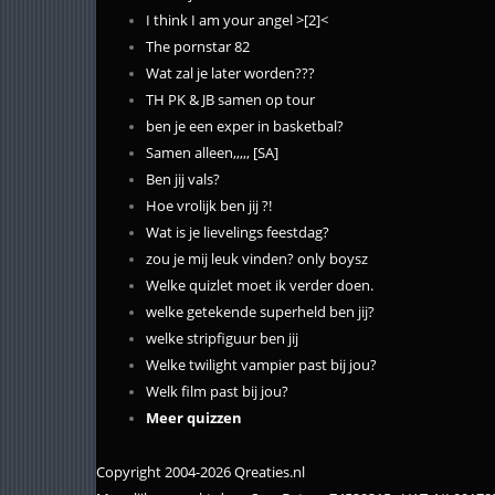
I think I am your angel >[2]<
The pornstar 82
Wat zal je later worden???
TH PK & JB samen op tour
ben je een exper in basketbal?
Samen alleen,,,,, [SA]
Ben jij vals?
Hoe vrolijk ben jij ?!
Wat is je lievelings feestdag?
zou je mij leuk vinden? only boysz
Welke quizlet moet ik verder doen.
welke getekende superheld ben jij?
welke stripfiguur ben jij
Welke twilight vampier past bij jou?
Welk film past bij jou?
Meer quizzen
Copyright 2004-2026 Qreaties.nl