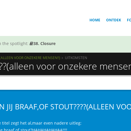
HOME
ONTDEK
F
 the spotlight:
38. Closure
??(ALLEEN VOOR ONZEKERE MENSEN!!)
UITKOMSTEN
???(alleen voor onzekere mensen
N JIJ BRAAF,OF STOUT????(ALLEEN VO
 titel zegt het al,maar even nadere uitleg:
je braaf of stout?HAHAHAHAHAA!!!!