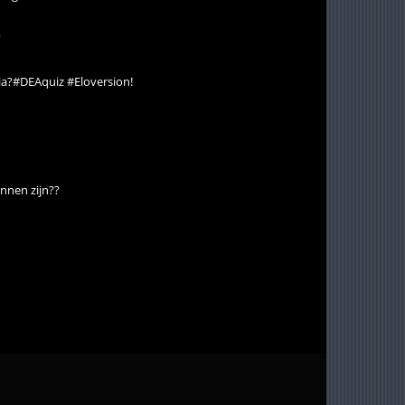
?
ydia?#DEAquiz #Eloversion!
unnen zijn??