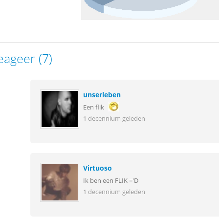
eageer (7)
unserleben
Een flik
1 decennium geleden
Virtuoso
Ik ben een FLIK ='D
1 decennium geleden