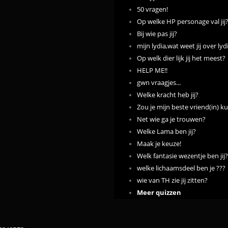
50 vragen!
Op welke HP personage val jij
Bij wie pas jij?
mijn lydia,wat weet jij over l
Op welk dier lijk jij het meest?
HELP ME!!
gwn vraagjes...
Welke kracht heb jij?
Zou je mijn beste vriend(in) k
Net wie ga je trouwen?
Welke Lama ben jij?
Maak je keuze!
Welk fantasie wezentje ben jij?
welke lichaamsdeel ben je ???
wie van TH zie jij zitten?
Meer quizzen