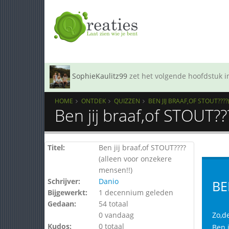
SophieKaulitz99
zet het volgende hoofdstuk in
HOME
ONTDEK
QUIZZEN
BEN JIJ BRAAF,OF STOUT??
Ben jij braaf,of STOUT?
Titel:
Ben jij braaf,of STOUT????
(alleen voor onzekere
mensen!!)
Schrijver:
Danio
BE
Bijgewerkt:
1 decennium geleden
Gedaan:
54 totaal
0 vandaag
Zo,de
Kudos:
0 totaal
Ben 