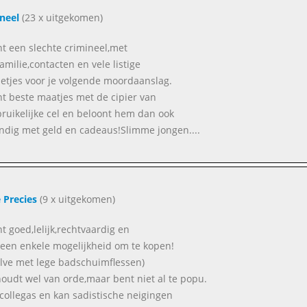
neel
(23 x uitgekomen)
nt een slechte crimineel,met
amilie,contacten en vele listige
etjes voor je volgende moordaanslag.
nt beste maatjes met de cipier van
bruikelijke cel en beloont hem dan ook
ndig met geld en cadeaus!Slimme jongen....
e Precies
(9 x uitgekomen)
nt goed,lelijk,rechtvaardig en
een enkele mogelijkheid om te kopen!
lve met lege badschuimflessen)
 houdt wel van orde,maar bent niet al te popu.
e collegas en kan sadistische neigingen