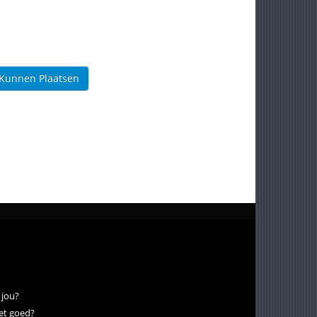
 Kunnen Plaatsen
 jou?
eet goed?