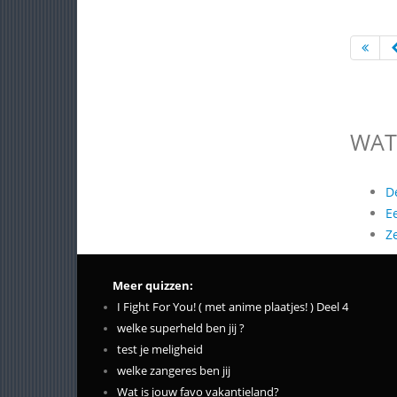
WAT
D
E
Z
Meer quizzen:
I Fight For You! ( met anime plaatjes! ) Deel 4
welke superheld ben jij ?
test je meligheid
welke zangeres ben jij
Wat is jouw favo vakantieland?