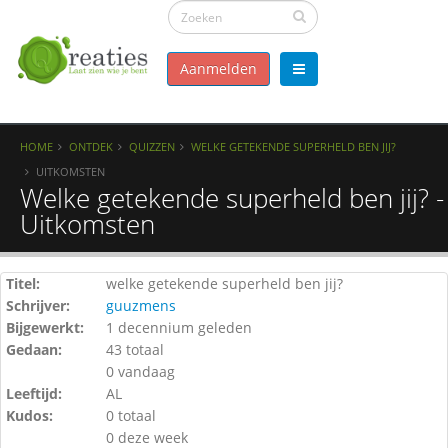
Aanmelden
HOME
ONTDEK
QUIZZEN
WELKE GETEKENDE SUPERHELD BEN JIJ?
UITKOMSTEN
Welke getekende superheld ben jij? -
Uitkomsten
Titel:
welke getekende superheld ben jij?
Schrijver:
guuzmens
Bijgewerkt:
1 decennium geleden
Gedaan:
43 totaal
0 vandaag
Leeftijd:
AL
Kudos:
0 totaal
0 deze week