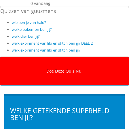
0 vandaag
Quizzen van guuzmens
wie ben je van halo?
welke pokemon ben jij?
welk dier ben jij?
welk expiriment van lilo en stitch ben jij? DEEL 2
welk expiriment van lilo en stitch ben jij?
WELKE GETEKENDE SUPERHELD
BEN JIJ?