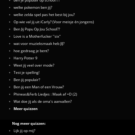
ben je populair op school???
welke pokemon ben jij?
welke zelda spel pas het best bij jou?
Op wie val jij uit iCarly? (Voor meisje én jongens)
Ben Jij Popu Op Jou School??
Love is a Motherfucker ''six''
wat voor muzieksmaak heb JIJ?
hoe gedraag je bent?
Harry Potter 9
Weet jij veel over mode?
Test je spelling!
Ben jij populair?
Ben jij een Man of een Vrouw?
Phineas&Ferb Liedjes : Maak af =D (2)
Wat doe jij als de oma's aanvallen?
Meer quizzen
Nog meer quizzen:
Lijk jij op mij?