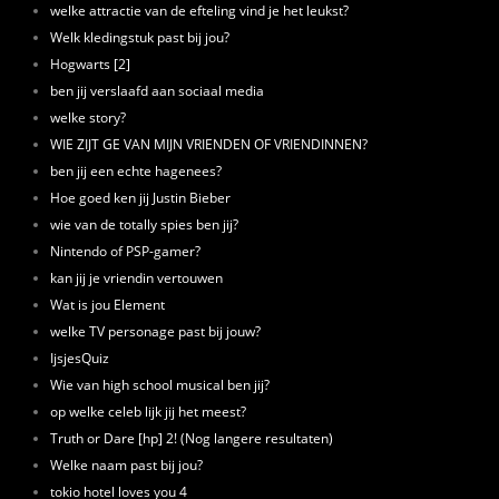
welke attractie van de efteling vind je het leukst?
Welk kledingstuk past bij jou?
Hogwarts [2]
ben jij verslaafd aan sociaal media
welke story?
WIE ZIJT GE VAN MIJN VRIENDEN OF VRIENDINNEN?
ben jij een echte hagenees?
Hoe goed ken jij Justin Bieber
wie van de totally spies ben jij?
Nintendo of PSP-gamer?
kan jij je vriendin vertouwen
Wat is jou Element
welke TV personage past bij jouw?
IjsjesQuiz
Wie van high school musical ben jij?
op welke celeb lijk jij het meest?
Truth or Dare [hp] 2! (Nog langere resultaten)
Welke naam past bij jou?
tokio hotel loves you 4