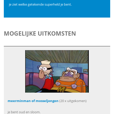
je ziet welke getekende superheld je bent.
MOGELIJKE UITKOMSTEN
meerminman of mosseljongen
(20 x uitgekomen)
je bent oud en sloom.