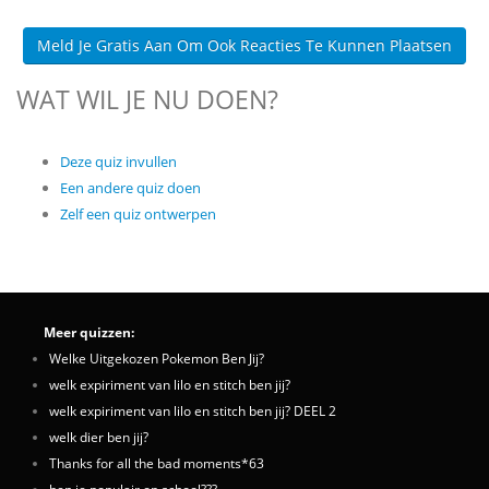
Meld Je Gratis Aan Om Ook Reacties Te Kunnen Plaatsen
WAT WIL JE NU DOEN?
Deze quiz invullen
Een andere quiz doen
Zelf een quiz ontwerpen
Meer quizzen:
Welke Uitgekozen Pokemon Ben Jij?
welk expiriment van lilo en stitch ben jij?
welk expiriment van lilo en stitch ben jij? DEEL 2
welk dier ben jij?
Thanks for all the bad moments*63