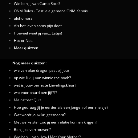
Wie ben jij van Camp Rock?
ONM Rules - Test je algemene ONM Kennis
alohomora
Als het leven soms pijn doet
Hoeveel weet jij van... Latijn!
Hot or Not.
Meer quizzen
Nog meer quizzen:
wie van blue dragon past bij jou?
op wie lijk jij van winnie the pooh?
wat is jouw perfecte Lievelingskleur?
wat voor paard ben jij????
Mainstreet Quiz
Hoe gedraag jij je eerder als een jongen of een meisje?
Wat wordt jouw krijgersnaam?
Met welke ster zou jij een relatie kunnen krijgen?
Ben jij te vertrouwen?
Wie ben jij van How I Met Your Mother?