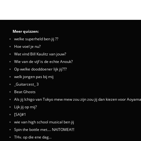
Meer quizzen:
welke superheld ben jij ??
Hoe voel je nu?
Wat vind Bill Kaulitz van jouw?
Wie van de vijf is de echte Anouk?
Op welke dooddoener lijk jij???
welk jongen pas bij mij
_Guitarcest_ 3
Beat Ghosts
Als jij Ichigo van Tokyo mew mew zou zijn zou jij dan kiezen voor Aoyama
Lijk jij op mij?
[SA]#1
wie van high school musical ben jij
Spin the bottle met.... NAITOMEA!!!
THv. op die ene dag...