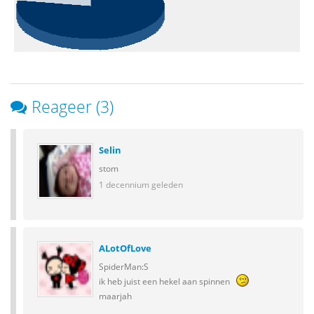
Reageer (3)
Selin
stom
1 decennium geleden
ALotOfLove
SpiderMan:S
ik heb juist een hekel aan spinnen
maarjah