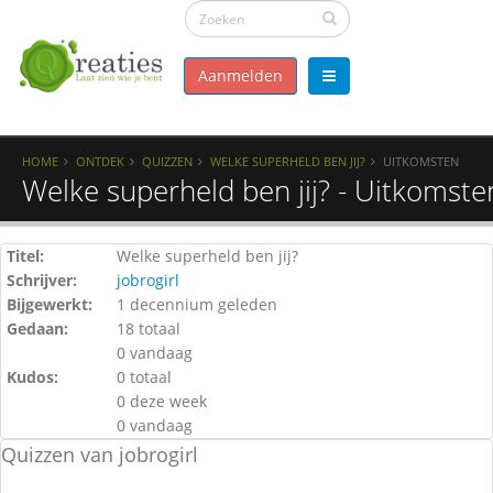
Aanmelden
HOME
ONTDEK
QUIZZEN
WELKE SUPERHELD BEN JIJ?
UITKOMSTEN
Welke superheld ben jij? - Uitkomste
Titel:
Welke superheld ben jij?
Schrijver:
jobrogirl
Bijgewerkt:
1 decennium geleden
Gedaan:
18 totaal
0 vandaag
Kudos:
0 totaal
0 deze week
0 vandaag
Quizzen van jobrogirl