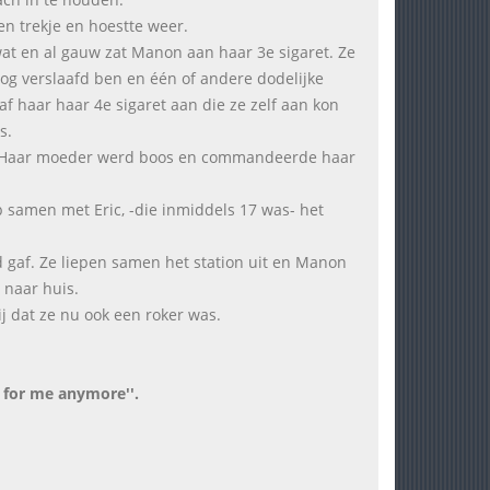
en trekje en hoestte weer.
wat en al gauw zat Manon aan haar 3e sigaret. Ze
nog verslaafd ben en één of andere dodelijke
f haar haar 4e sigaret aan die ze zelf aan kon
s.
en.'' Haar moeder werd boos en commandeerde haar
iep samen met Eric, -die inmiddels 17 was- het
ld gaf. Ze liepen samen het station uit en Manon
 naar huis.
ij dat ze nu ook een roker was.
n for me anymore''.