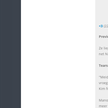
<3
(22
Previ
Ze li
net N
Tears
''Mei
vroeg
Kim f
Manon
meer 