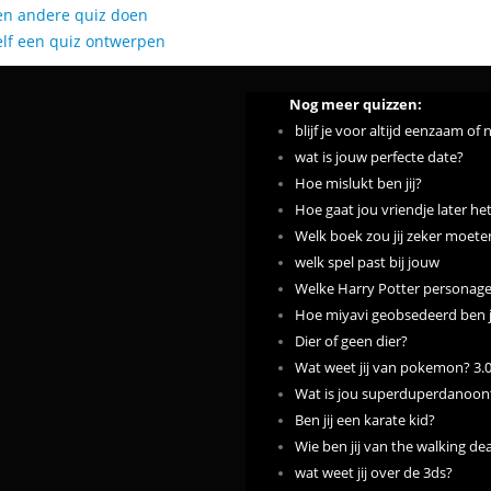
en andere quiz doen
elf een quiz ontwerpen
Nog meer quizzen:
blijf je voor altijd eenzaam of n
wat is jouw perfecte date?
Hoe mislukt ben jij?
Hoe gaat jou vriendje later he
Welk boek zou jij zeker moete
welk spel past bij jouw
Welke Harry Potter personage 
Hoe miyavi geobsedeerd ben j
Dier of geen dier?
Wat weet jij van pokemon? 3.
Wat is jou superduperdanoontj
Ben jij een karate kid?
Wie ben jij van the walking de
wat weet jij over de 3ds?