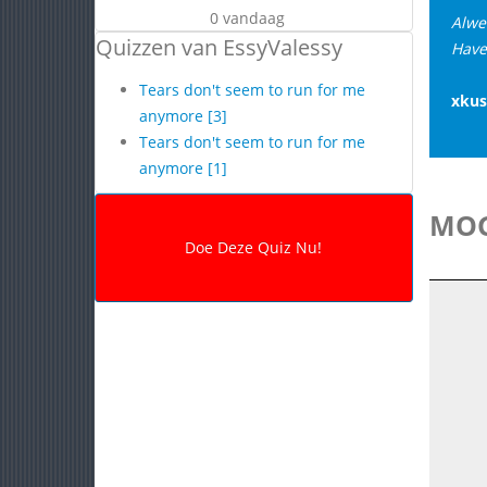
0 vandaag
Alwe
Quizzen van EssyValessy
Have
Tears don't seem to run for me
xkus
anymore [3]
Tears don't seem to run for me
anymore [1]
MOG