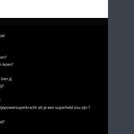
iet
ten?
n lezen?
ben jij
ij?
0
epowersuperkracht als je een superheld zou zijn ?
ad?