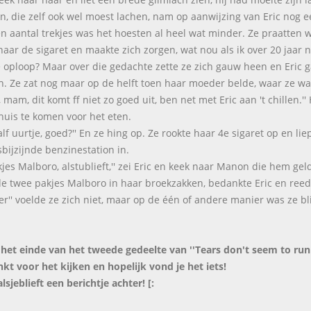
, die zelf ook wel moest lachen, nam op aanwijzing van Eric nog e
n aantal trekjes was het hoesten al heel wat minder. Ze praatten 
naar de sigaret en maakte zich zorgen, wat nou als ik over 20 jaar 
e oploop? Maar over die gedachte zette ze zich gauw heen en Eric ga
n. Ze zat nog maar op de helft toen haar moeder belde, waar ze wa
, mam, dit komt ff niet zo goed uit, ben net met Eric aan 't chill
huis te komen voor het eten.
 half uurtje, goed?'' En ze hing op. Ze rookte haar 4e sigaret op en l
sbijzijnde benzinestation in.
akjes Malboro, alstublieft,'' zei Eric en keek naar Manon die hem ge
de twee pakjes Malboro in haar broekzakken, bedankte Eric en reed
ller'' voelde ze zich niet, maar op de één of andere manier was ze bl
s het einde van het tweede gedeelte van ''Tears don't seem to ru
kt voor het kijken en hopelijk vond je het iets!
lsjeblieft een berichtje achter! [: