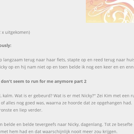
 x uitgekomen)
ously:
ep langzaam terug naar haar fiets, stapte op en reed terug naar hui
icky op en hij nam niet op en toen belde ik nog een keer en en enne
 don't seem to run for me anymore part 2
d, kalm. Wat is er gebeurd? Wat is er met Nicky?'' Zei Kim met een
 of alles nog goed was, waarna ze hoorde dat ze opgehangen had.
ronste en liep verder.
 belde en belde tevergeefs naar Nicky, dagenlang. Tot ze besefte 
met hem had en dat waarschijnlijk nooit meer zou krijgen.