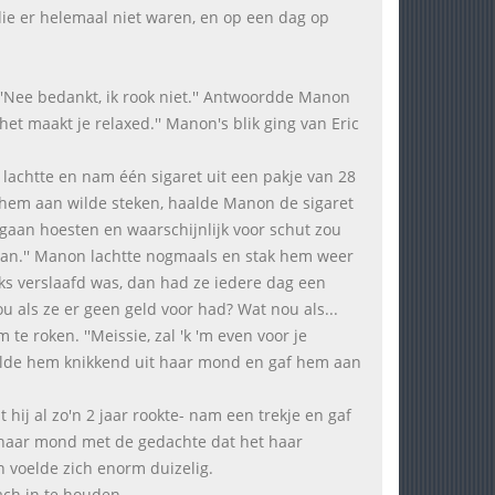
die er helemaal niet waren, en op een dag op
. ''Nee bedankt, ik rook niet.'' Antwoordde Manon
het maakt je relaxed.'' Manon's blik ging van Eric
Ze lachtte en nam één sigaret uit een pakje van 28
 hem aan wilde steken, haalde Manon de sigaret
 gaan hoesten en waarschijnlijk voor schut zou
staan.'' Manon lachtte nogmaals en stak hem weer
ks verslaafd was, dan had ze iedere dag een
 als ze er geen geld voor had? Wat nou als...
te roken. ''Meissie, zal 'k 'm even voor je
aalde hem knikkend uit haar mond en gaf hem aan
hij al zo'n 2 jaar rookte- nam een trekje en gaf
haar mond met de gedachte dat het haar
en voelde zich enorm duizelig.
lach in te houden.