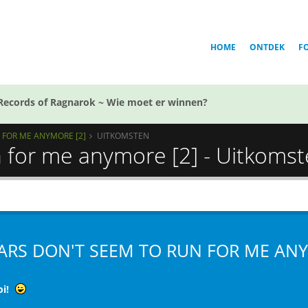
HOME
ONTDEK
F
Records of Ragnarok ~ Wie moet er winnen?
 FOR ME ANYMORE [2]
UITKOMSTEN
n for me anymore [2] - Uitkoms
ARS DON'T SEEM TO RUN FOR ME ANY
i!