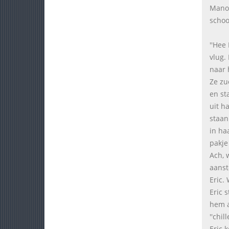
Manon
school
''Hee
vlug.
naar 
Ze zu
en st
uit h
staan
in ha
pakje
Ach, 
aanst
Eric.
Eric 
hem a
''chi
Eric 