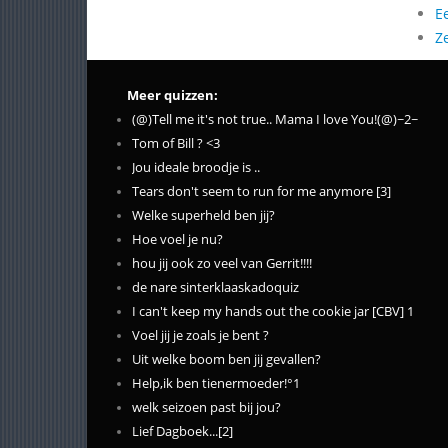
E
Z
Meer quizzen:
(@)Tell me it's not true.. Mama I love You!(@)~2~
Tom of Bill ? <3
Jou ideale broodje is ..
Tears don't seem to run for me anymore [3]
Welke superheld ben jij?
Hoe voel je nu?
hou jij ook zo veel van Gerrit!!!!
de nare sinterklaaskadoquiz
I can't keep my hands out the cookie jar [CBV] 1
Voel jij je zoals je bent ?
Uit welke boom ben jij gevallen?
Help,ik ben tienermoeder!°1
welk seizoen past bij jou?
Lief Dagboek...[2]