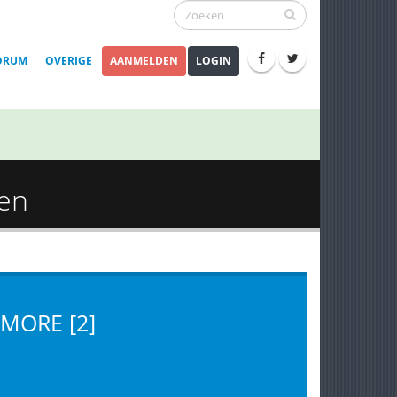
ORUM
OVERIGE
AANMELDEN
LOGIN
ten
MORE [2]