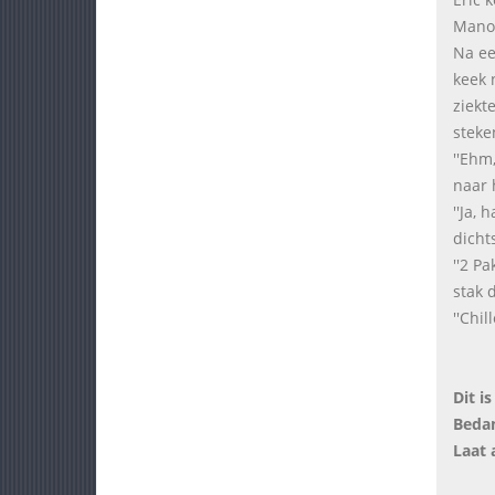
Manon
Na ee
keek 
ziekt
steke
''Ehm
naar 
''Ja,
dicht
''2 P
stak 
''Chi
Dit i
Bedan
Laat a