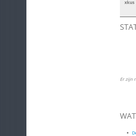
xkus
STA
Er zijn 
WAT
D