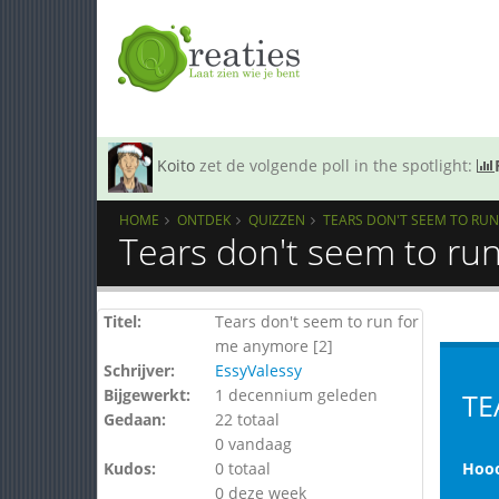
Koito
zet de volgende poll in the spotlight:
HOME
ONTDEK
QUIZZEN
TEARS DON'T SEEM TO RUN
Tears don't seem to ru
Titel:
Tears don't seem to run for
me anymore [2]
Schrijver:
EssyValessy
Bijgewerkt:
1 decennium geleden
TE
Gedaan:
22 totaal
0 vandaag
Kudos:
0 totaal
Hooo
0 deze week