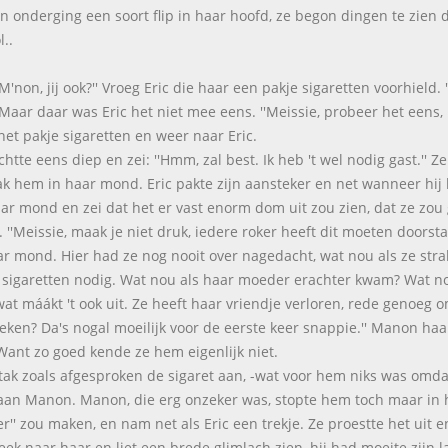
 onderging een soort flip in haar hoofd, ze begon dingen te zien 
..
 M'non, jij ook?'' Vroeg Eric die haar een pakje sigaretten voorhield
 Maar daar was Eric het niet mee eens. ''Meissie, probeer het eens, 
het pakje sigaretten en weer naar Eric.
chtte eens diep en zei: ''Hmm, zal best. Ik heb 't wel nodig gast.'' 
ak hem in haar mond. Eric pakte zijn aansteker en net wanneer hij
aar mond en zei dat het er vast enorm dom uit zou zien, dat ze zou
. ''Meissie, maak je niet druk, iedere roker heeft dit moeten door
ar mond. Hier had ze nog nooit over nagedacht, wat nou als ze stra
 sigaretten nodig. Wat nou als haar moeder erachter kwam? Wat nou
wat máákt 't ook uit. Ze heeft haar vriendje verloren, rede genoeg om 
eken? Da's nogal moeilijk voor de eerste keer snappie.'' Manon h
 Want zo goed kende ze hem eigenlijk niet.
stak zoals afgesproken de sigaret aan, -wat voor hem niks was omdat 
an Manon. Manon, die erg onzeker was, stopte hem toch maar in 
ller'' zou maken, en nam net als Eric een trekje. Ze proestte het uit 
keek naar haar en liet een brede glimlach zien, hij had moeite zijn 