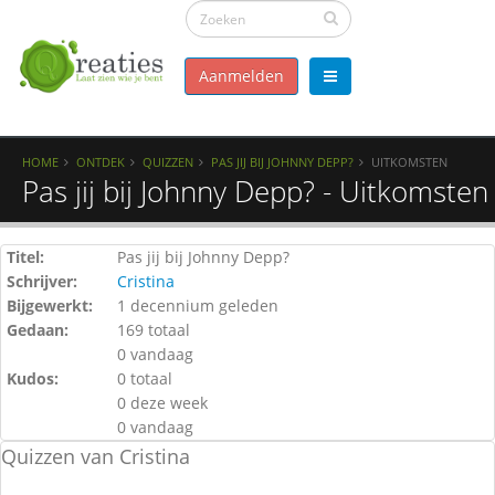
Aanmelden
HOME
ONTDEK
QUIZZEN
PAS JIJ BIJ JOHNNY DEPP?
UITKOMSTEN
Pas jij bij Johnny Depp? - Uitkomsten
Titel:
Pas jij bij Johnny Depp?
Schrijver:
Cristina
Bijgewerkt:
1 decennium geleden
Gedaan:
169 totaal
0 vandaag
Kudos:
0 totaal
0 deze week
0 vandaag
Quizzen van Cristina