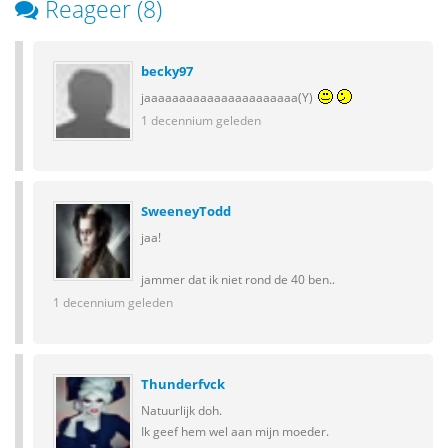
Reageer (8)
becky97
jaaaaaaaaaaaaaaaaaaaaaa(Y)
1 decennium geleden
SweeneyTodd
jaa!
jammer dat ik niet rond de 40 ben..
1 decennium geleden
Thunderfvck
Natuurlijk doh.
Ik geef hem wel aan mijn moeder.