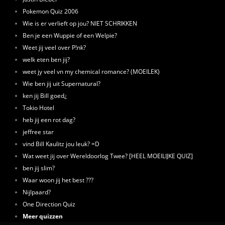
Pokemon Quiz 2006
Wie is er verlieft op jou? NIET SCHRIKKEN
Ben je een Wuppie of een Welpie?
Weet jij veel over P!nk?
welk eten ben jij?
weet jy veel vn my chemical romance? (MOEILEK)
Wie ben jij uit Supernatural?
ken jij Bill goed¿
Tokio Hotel
heb jij een rot dag?
jeffree star
vind Bill Kaulitz jou leuk? =D
Wat weet jij over Wereldoorlog Twee? [HEEL MOEILIJKE QUIZ]
ben jij slim?
Waar woon jij het best ???
Nijlpaard?
One Direction Quiz
Meer quizzen