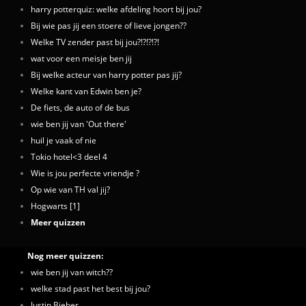
harry potterquiz: welke afdeling hoort bij jou?
Bij wie pas jij een stoere of lieve jongen??
Welke TV zender past bij jou?!?!?!?!
wat voor een meisje ben jij
Bij welke acteur van harry potter pas jij?
Welke kant van Edwin ben je?
De fiets, de auto of de bus
wie ben jij van 'Out there'
huil je vaak of nie
Tokio hotel<3 deel 4
Wie is jou perfecte vriendje ?
Op wie van TH val jij?
Hogwarts [1]
Meer quizzen
Nog meer quizzen:
wie ben jij van witch??
welke stad past het best bij jou?
Justin Bieber