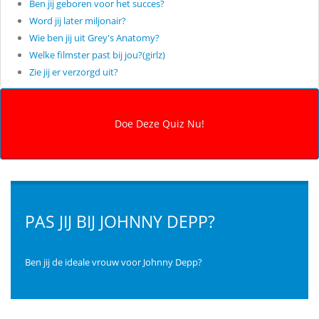
Ben jij geboren voor het succes?
Word jij later miljonair?
Wie ben jij uit Grey's Anatomy?
Welke filmster past bij jou?(girlz)
Zie jij er verzorgd uit?
PAS JIJ BIJ JOHNNY DEPP?
Ben jij de ideale vrouw voor Johnny Depp?