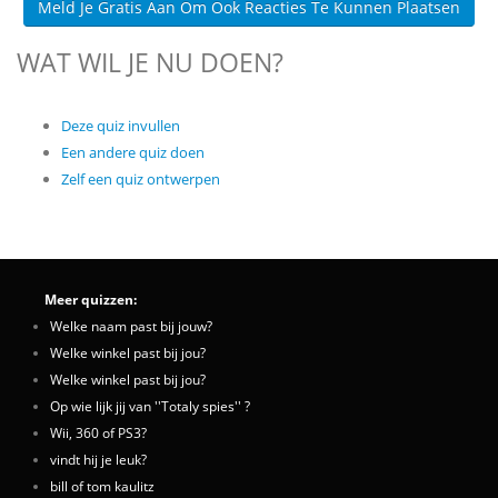
Meld Je Gratis Aan Om Ook Reacties Te Kunnen Plaatsen
WAT WIL JE NU DOEN?
Deze quiz invullen
Een andere quiz doen
Zelf een quiz ontwerpen
Meer quizzen:
Welke naam past bij jouw?
Welke winkel past bij jou?
Welke winkel past bij jou?
Op wie lijk jij van ''Totaly spies'' ?
Wii, 360 of PS3?
vindt hij je leuk?
bill of tom kaulitz