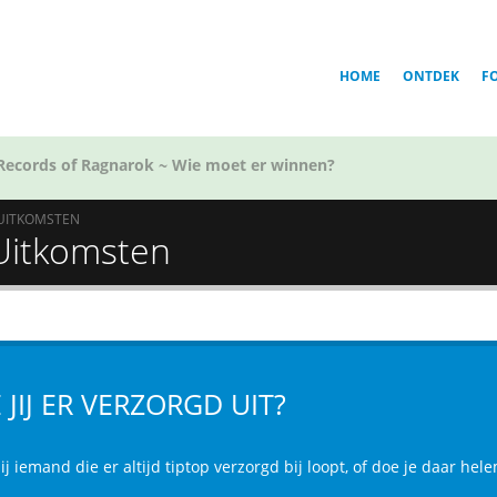
HOME
ONTDEK
F
Records of Ragnarok ~ Wie moet er winnen?
UITKOMSTEN
- Uitkomsten
E JIJ ER VERZORGD UIT?
ij iemand die er altijd tiptop verzorgd bij loopt, of doe je daar he