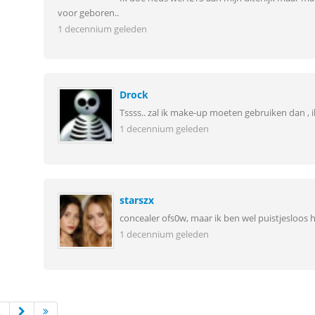
voor geboren..
1 decennium geleden
Drock
Tssss.. zal ik make-up moeten gebruiken dan , ik b
1 decennium geleden
starszx
concealer ofs0w, maar ik ben wel puistjesloos h
1 decennium geleden
2