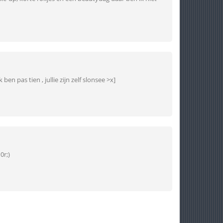
en pas tien , jullie zijn zelf slonsee >x]
0r;)