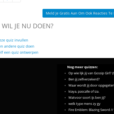
Meld Je Gratis Aan Om Ook Reacties Te
 WIL JE NU DOEN?
eze quiz invullen
en andere quiz doen
elf een quiz ontwerpen
Nog meer quizzen:
Op wie lijk jij van Gossip Girl? (
Ben jij zelfverzekerd?
Waar wordt jij door opgegete
kiaya, pascalle of iza.
Watvoor soort ijs ben jij?
welk type mens zy gy
Fire Emblem: Blazing Sword //