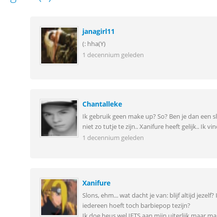
janagirl11
(: hha(Y)
1 decennium geleden
Chantalleke
Ik gebruik geen make up? So? Ben je dan een slo
niet zo tutje te zijn.. Xanifure heeft gelijk.. Ik 
1 decennium geleden
Xanifure
Slons, ehm... wat dacht je van: blijf altijd jezelf?
iedereen hoeft toch barbiepop tezijn?
Ik doe heus wel IETS aan mijn uiterlijk maar m