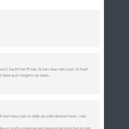
ns? Dacht het ff niet. Ik ben daar niet voor. Ik hoef
vind deze quiz nergens op slaan..
 Ik ben heus niet zo lelijk als jullie denken hoor.. niet
ake-up, korte rokjes en een beautydag daar ben ik niet