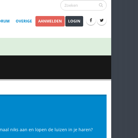
ORUM
OVERIGE
AANMELDEN
LOGIN
lemaal niks aan en lopen de luizen in je haren?