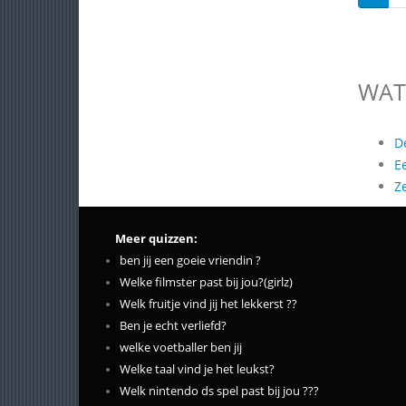
WAT
D
E
Z
Meer quizzen:
ben jij een goeie vriendin ?
Welke filmster past bij jou?(girlz)
Welk fruitje vind jij het lekkerst ??
Ben je echt verliefd?
welke voetballer ben jij
Welke taal vind je het leukst?
Welk nintendo ds spel past bij jou ???