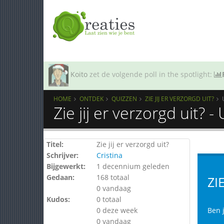
Koito
zet de volgende poll in the spotlight:
HOME
ONTDEK
QUIZZEN
ZIE JIJ ER VERZORGD UIT?
Zie jij er verzorgd uit? 
Titel:
Zie jij er verzorgd uit?
Schrijver:
Cristina
Bijgewerkt:
1 decennium geleden
Gedaan:
168 totaal
ZI
0 vandaag
Kudos:
0 totaal
0 deze week
Ben j
0 vandaag