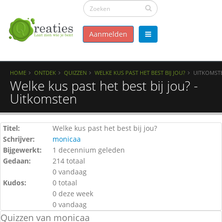
Aanmelden
HOME
ONTDEK
QUIZZEN
WELKE KUS PAST HET BEST BIJ JOU?
UITKOMST
Welke kus past het best bij jou? -
Uitkomsten
Titel:
Welke kus past het best bij jou?
Schrijver:
monicaa
Bijgewerkt:
1 decennium geleden
Gedaan:
214 totaal
0 vandaag
Kudos:
0 totaal
0 deze week
0 vandaag
Quizzen van monicaa