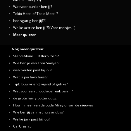
Wat voor punker ben jij?
Tokio Hotel of Tokio Motel ?
hoe sgattig ben jij??!
Welke actrice ben jij ??(Voor meisjes !!)
Meer quizzen
Nog meer quizzen:
Stand-Alone..... Killerpilze 12
Wie ben je van Tom Sawyer?
welk veulen past bij jou?
Wat is jou favo feest?
Tijd: Jouw vriend, vijand of gelijke?
Wat voor een chocoladefreak ben jij?
de grote harry potter quizz
Hou jij meer van de oude Miley of van de nieuwe?
Wie ben jij van het huis anubis?
Welke jurk past bij jou?
CarCrash 3