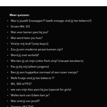
Meer quizzen:
Wat is jouwN Snooepjee?? (welk snoepje vind jij het lekkerst?)
Groen-Wit -D3
Wat voor kamer past bij jou?
Wat word later jou huis?
Vind je mij leuk? [only boyzz]
Zou jij een moderne piraat kunnen zijn?
Word jij snel verliefd?
Wie ben jij uit mijn Linkin Park strip? (nieuwe karakters)
Pas jij bij mij (alleen jongens)
Ben jij een huppelkut normaal of een stoer meisje?
Welk fruitje vind jij het lekkerst ??
Wii, 360 of PS3?
wie van mijn klas past bij jou (special for girlz)
Welke kant van Edwin ben je?
Wat vind jij van jezelf?
Zimmer 483 [TH]