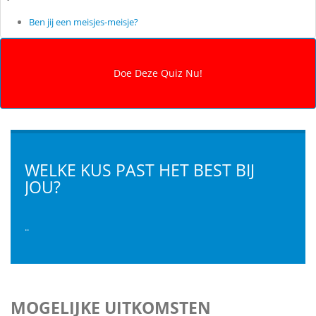
Ben jij een meisjes-meisje?
WELKE KUS PAST HET BEST BIJ
JOU?
..
MOGELIJKE UITKOMSTEN