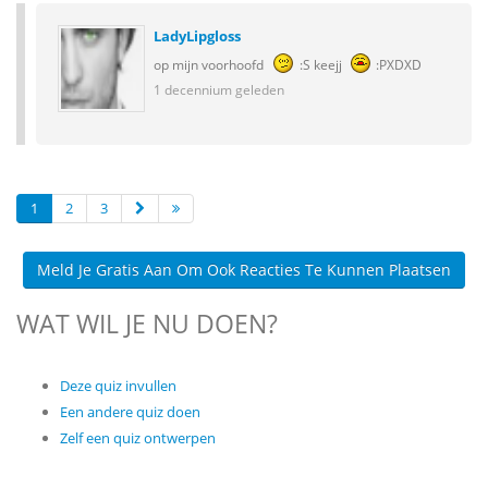
LadyLipgloss
op mijn voorhoofd
:S keejj
:PXDXD
1 decennium geleden
1
2
3
Meld Je Gratis Aan Om Ook Reacties Te Kunnen Plaatsen
WAT WIL JE NU DOEN?
Deze quiz invullen
Een andere quiz doen
Zelf een quiz ontwerpen