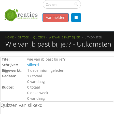
Aanmelden
HOME
ONTDEK
QUIZZEN
WIE VAN JB PAST BIJ JE??
UITKOMSTEN
Wie van jb past bij je?? - Uitkomsten
Titel:
wie van jb past bij je??
Schrijver:
silkexd
Bijgewerkt:
1 decennium geleden
Gedaan:
17 totaal
0 vandaag
Kudos:
0 totaal
0 deze week
0 vandaag
Quizzen van silkexd