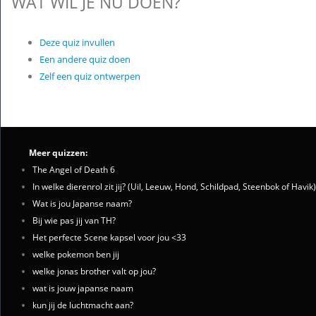
WAT WIL JE NU DOEN?
Deze quiz invullen
Een andere quiz doen
Zelf een quiz ontwerpen
Meer quizzen:
The Angel of Death 6
In welke dierenrol zit jij? (Uil, Leeuw, Hond, Schildpad, Steenbok of Havik)
Wat is jou Japanse naam?
Bij wie pas jij van TH?
Het perfecte Scene kapsel voor jou <33
welke pokemon ben jij
welke jonas brother valt op jou?
wat is jouw japanse naam
kun jij de luchtmacht aan?