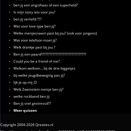
ben jij een angsthaas of een superheld?
Is mijn story iets voor jou?
ben jij verliefd ???
Wat voor love type ben jij?
Welke meisjesnaam past bij jou? (ook voor jongens)
Wat voor telefoon moet jij?
Welk drankje past bij jou ?
Ben jij een paard???????????????????????????????
Could you be a friend of me?
Welkom welkom... bij de drie biggetjes
bij welke jeugdbeweging pas jij?
lijk je op mij ;D
Welk Zweinstein meisje ben jij?
welke rockband ben jij
Ben jij snel gestressd??
Meer quizzen
Copyright 2004-2026 Qreaties.nl