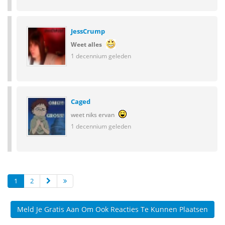
JessCrump
Weet alles
1 decennium geleden
Caged
weet niks ervan
1 decennium geleden
1
2
Meld Je Gratis Aan Om Ook Reacties Te Kunnen Plaatsen