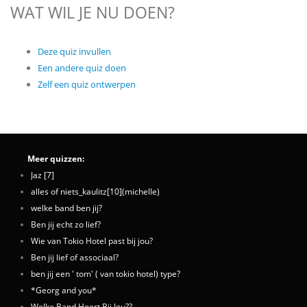
WAT WIL JE NU DOEN?
Deze quiz invullen
Een andere quiz doen
Zelf een quiz ontwerpen
Meer quizzen:
Jaz [7]
alles of niets_kaulitz[10](michelle)
welke band ben jij?
Ben jij echt zo lief?
Wie van Tokio Hotel past bij jou?
Ben jij lief of associaal?
ben jij een ' tom' ( van tokio hotel) type?
*Georg and you*
Welke Band Hoort Bij Jou??