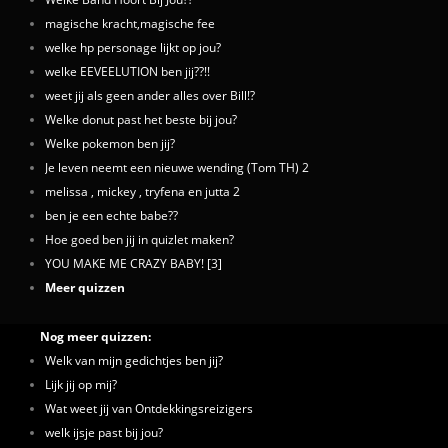
magische kracht,magische fee
welke hp personage lijkt op jou?
welke EEVEELUTION ben jij??!!
weet jij als geen ander alles over Bill!?
Welke donut past het beste bij jou?
Welke pokemon ben jij?
Je leven neemt een nieuwe wending (Tom TH) 2
melissa , mickey , tryfena en jutta 2
ben je een echte babe??
Hoe goed ben jij in quizlet maken?
YOU MAKE ME CRAZY BABY! [3]
Meer quizzen
Nog meer quizzen:
Welk van mijn gedichtjes ben jij?
Lijk jij op mij?
Wat weet jij van Ontdekkingsreizigers
welk ijsje past bij jou?