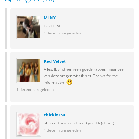
MLNY
LOVEHIM
1 decennium geleden
Red_Velvet_
Alles. Ik vind hem een goede rapper, maar veel
van deze vragen wist ik niet. Thanks for the
information
1 decennium geleden
chickie150
allezzz:D yeah vind m vet goeddd(dance)
1 decennium geleden