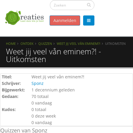
Aanmelden
HOME
ONTDEK
QUIZZEN
WEET JIJ VEEL VÅN EMINEM?!
UITKOMSTEN
Weet jij veel vån eminem?! -
Uitkomsten
Titel:
Weet jij veel vån eminem?!
Schrijver:
Sponz
Bijgewerkt:
1 decennium geleden
Gedaan:
70 totaal
0 vandaag
Kudos:
0 totaal
0 deze week
0 vandaag
Quizzen van Sponz