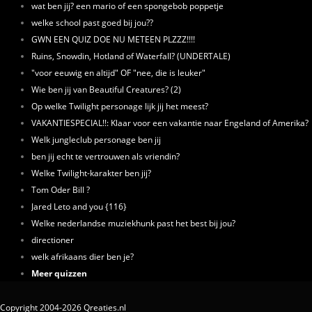
wat ben jij? een mario of een spongebob poppetje
welke school past goed bij jou??
GWN EEN QUIZ DOE NU METEEN PLZZZ!!!!
Ruins, Snowdin, Hotland of Waterfall? (UNDERTALE)
"voor eeuwig en altijd" OF "nee, die is leuker"
Wie ben jij van Beautiful Creatures? (2)
Op welke Twilight personage lijk jij het meest?
VAKANTIESPECIAL!!: Klaar voor een vakantie naar Engeland of Amerika?
Welk jungleclub personage ben jij
ben jij echt te vertrouwen als vriendin?
Welke Twilight-karakter ben jij?
Tom Oder Bill ?
Jared Leto and you {116}
Welke nederlandse muziekhunk past het best bij jou?
directioner
welk afrikaans dier ben je?
Meer quizzen
Copyright 2004-2026 Qreaties.nl