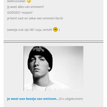
wiehoooeee!
jij weet alles van eminem!!
GOEDZO! 'respect'
je bent vast en zeker een eminem fan:D
(weetje ook zijn 06? zoja, vertel!!
)
Je weet een beetje van eminem..
(0 x uitgekomen)