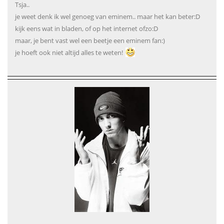
Tsja..
je weet denk ik wel genoeg van eminem.. maar het kan beter:D
kijk eens wat in bladen, of op het internet ofzo:D
maar, je bent vast wel een beetje een eminem fan:)
je hoeft ook niet altijd alles te weten!