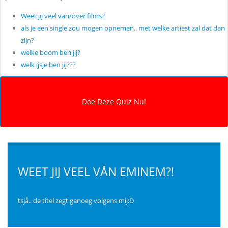
Weet jij veel van/over films?
als je een single zou mogen opnemen.. met welke artiest zal dat dan
zijn?
welke boom ben jij?
welk ijsje ben jij???
WEET JIJ VEEL VÅN EMINEM?!
tsjå.. de titel zegt genoeg volgens mij:D