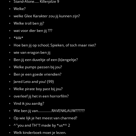
Stand-Alone….. Killerpilze 9
Welke?
welke Glee Karakter zou jij kunnen zijn?
Welke troll ben jij?
wat voor dier ben jij ???
*klik*
Hoe ben jij op school; Spieken, of toch maar niet?
wie van eragon ben jij
Ben jij een duveltje of een (b)engeltje?
Welke pumps passen bij jou?
Ben je een goede vriendien?
Jared Leto and you! {99}
Welke pirate boy past bij jou?
overleef jij het in een horrorfilm?
Vind ik jou aardig?
Wie ben jij van...............RAVENKLAUW??????
Op wie lijk je het meest van charmed?
^''you and TH''!! made by *us*^ 2
Welk kinderboek moet je lezen.