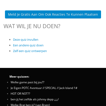
Meld Je Gratis Aan Om Ook Reacties Te Kunnen Plaatsen
WAT WIL JE NU DOEN?
Deze quiz invullen
Een andere quiz doen
Zelf een quiz ontwerpen
Meer quizzen:
Welke game past bij jou??
Je Eigen POTC Avontuur // SPECIAL // Jack Island 1#
HOT OR NOT??
ben jij het zelfde als johnny depp ¿¿¿/
Welke Brat ben jij? (van Bratz)