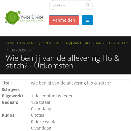
Aanmelden
HOME
ONTDEK
QUIZZEN
WIE BEN JIJ VAN DE AFLEVERING LILO & STITCH?
UITKOMSTEN
Wie ben jij van de aflevering lilo &
stitch? - Uitkomsten
Titel:
wie ben jij van de aflevering lilo & stitch?
Schrijver:
Bijgewerkt:
1 decennium geleden
Gedaan:
126 totaal
0 vandaag
Kudos:
0 totaal
0 deze week
0 vandaag