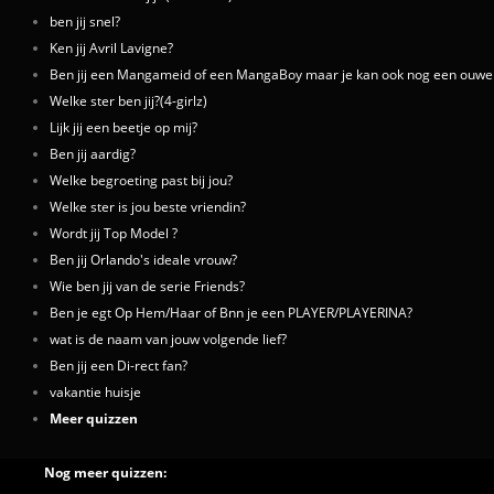
ben jij snel?
Ken jij Avril Lavigne?
Ben jij een Mangameid of een MangaBoy maar je kan ook nog een ouwe
Welke ster ben jij?(4-girlz)
Lijk jij een beetje op mij?
Ben jij aardig?
Welke begroeting past bij jou?
Welke ster is jou beste vriendin?
Wordt jij Top Model ?
Ben jij Orlando's ideale vrouw?
Wie ben jij van de serie Friends?
Ben je egt Op Hem/Haar of Bnn je een PLAYER/PLAYERINA?
wat is de naam van jouw volgende lief?
Ben jij een Di-rect fan?
vakantie huisje
Meer quizzen
Nog meer quizzen: