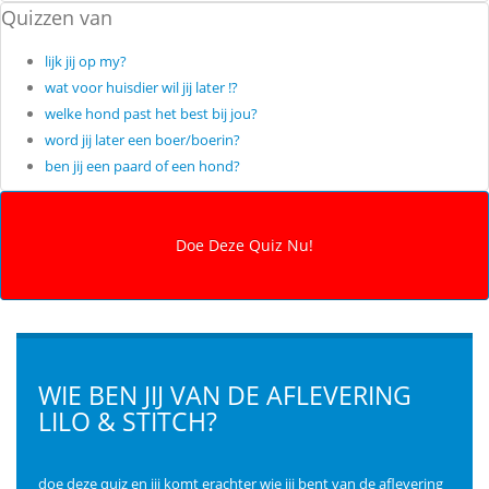
Quizzen van
lijk jij op my?
wat voor huisdier wil jij later !?
welke hond past het best bij jou?
word jij later een boer/boerin?
ben jij een paard of een hond?
WIE BEN JIJ VAN DE AFLEVERING
LILO & STITCH?
doe deze quiz en jij komt erachter wie jij bent van de aflevering