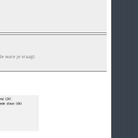
e ware je vraagt.