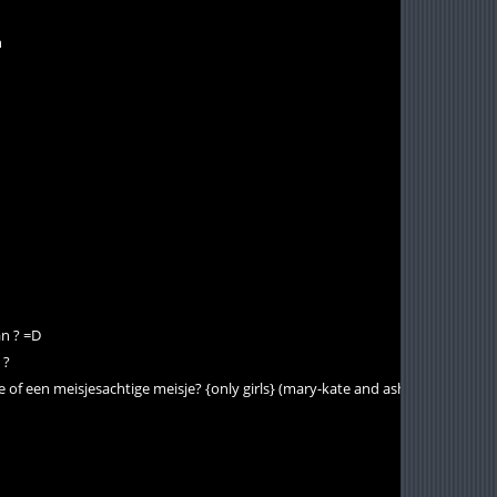
n
an ? =D
 ?
 of een meisjesachtige meisje? {only girls} (mary-kate and ashley)