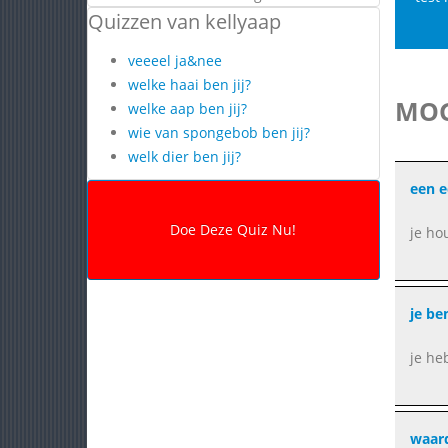
Quizzen van kellyaap
veeeel ja&nee
welke haai ben jij?
MOG
welke aap ben jij?
wie van spongebob ben jij?
welk dier ben jij?
een e
je ho
je be
je he
waar