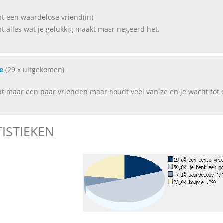
bt een waardelose vriend(in)
bt alles wat je gelukkig maakt maar negeerd het.
e
(29 x uitgekomen)
bt maar een paar vrienden maar houdt veel van ze en je wacht tot d
TISTIEKEN