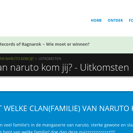
HOME
ONTDEK
F
Records of Ragnarok ~ Wie moet er winnen?
VAN NARUTO KOM JIJ?
UITKOMSTEN
van naruto kom jij? - Uitkomsten
T WELKE CLAN(FAMILIE) VAN NARUTO K
ijn veel familie's in de mangaserie van naruto. sterke gewone en sl
e bent van welke familie? doe dan deze quizzzzzzzzzzzz!!!!