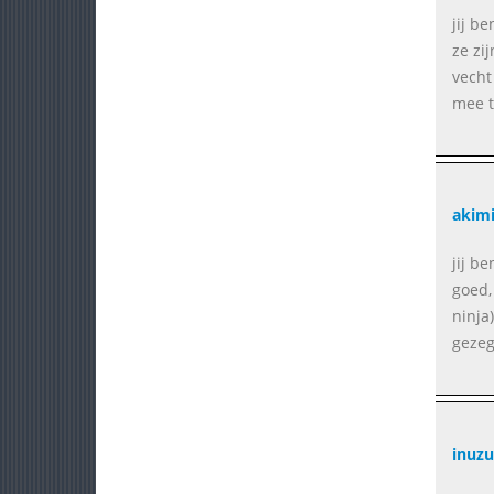
jij b
ze zi
vecht
mee t
akimi
jij b
goed,
ninja
gezeg
inuzu