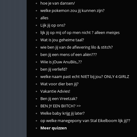
hoe je van dansen/
welke pokemon zou jij kunnen zijn?
alles
Lijk jij op ons?
lijk jij op mij of op men nicht ? alleen meisjes
Wat is jou geheime taal?
wie ben jij van de aflevering lilo & stitch?
ben jij een mens of een aliën???
Wiie is jOuw AnuBiis,,??
ben jij verliefd?
welke naam past echt NIET bij jou? ONLY 4 GIRLZ
Wat voor dier ben jij?
Vakantie Advies!
Ben jij een Vreetzak?
BEN JY EEN BIITCH? >>
Welke baby krijg jij later?
op welke manegepony van Stal Eikelboom lijk jij??
Meer quizzen