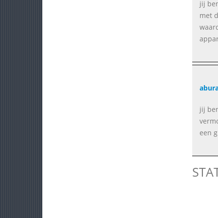
jij b
met d
waard
appar
abur
jij b
vermo
een gr
STA