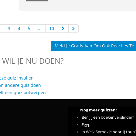
2
3
4
5
...
10
Meld Je Gratis Aan Om Ook Reacties Te
 WIL JE NU DOEN?
eze quiz invullen
en andere quiz doen
elf een quiz ontwerpen
Nog meer quizzen:
Ben jij een boekenverslinder?
Egypt
in Welk Sprookje hoor jij thuis