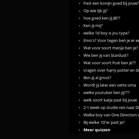
Past een konijn goed bij jouw
Op wie lijk jij?
hoe goed ken jij JB??
Ken jij mij?
welke 1d boy is jou type?
Emo's? Voor tegen ben je er ee
Wat voor soort meisje ben je?
Wie ben jij van Stardust?
Wat voor soort fruit ben je??
vragen over harry potter en d
Ben jij al groot?
Wordt jij later een vette oma
welke youtuber ben jij???
welk soort katje past bij jouw
2-1 week op studie reis naar D
Welke boy van One Direction i
Bij welke 1D'er past je?
Meer quizzen