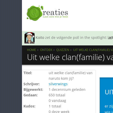
Koito
zet de volgende poll in the spotlight:
HOME
ONTDEK
QUIZZEN
UIT WELKE CLAN(FAMILIE) 
Uit welke clan(familie) 
Titel:
uit welke clan(familie) van
naruto kom jij?
Schrijver:
silverwings
Bijgewerkt:
1 decennium geleden
UI
Gedaan:
650 totaal
0 vandaag
Kudos:
1 totaal
er z
0 deze week
wie j