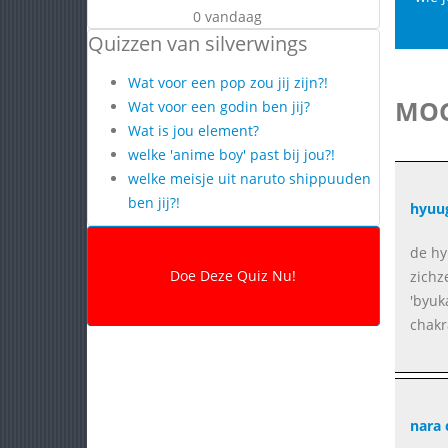
0 vandaag
Quizzen van silverwings
Wat voor een pop zou jij zijn?!
MOG
Wat voor een godin ben jij?
Wat is jou element?
welke 'anime boy' past bij jou?!
welke meisje uit naruto shippuuden
ben jij?!
hyuug
de hy
zichz
'byuk
chakr
nara 