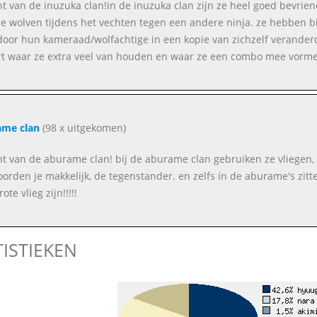
ent van de inuzuka clan!in de inuzuka clan zijn ze heel goed bevrie
e wolven tijdens het vechten tegen een andere ninja. ze hebben bi
oor hun kameraad/wolfachtige in een kopie van zichzelf verander
t waar ze extra veel van houden en waar ze een combo mee vorme
ame clan
(98 x uitgekomen)
ent van de aburame clan! bij de aburame clan gebruiken ze vliegen,
orden je makkelijk, de tegenstander. en zelfs ín de aburame's zitt
ote vlieg zijn!!!!!
TISTIEKEN