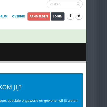
ORUM
OVERIGE
AANMELDEN
LOGIN
OM JIJ?
appe, speciale ongewone en gewone. wil jij weten