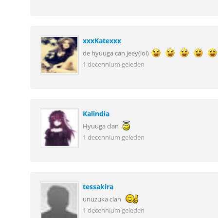
xxxKatexxx
de hyuuga can jeey(lol)
1 decennium geleden
Kalindia
Hyuuga clan
1 decennium geleden
tessakira
unuzuka clan
1 decennium geleden