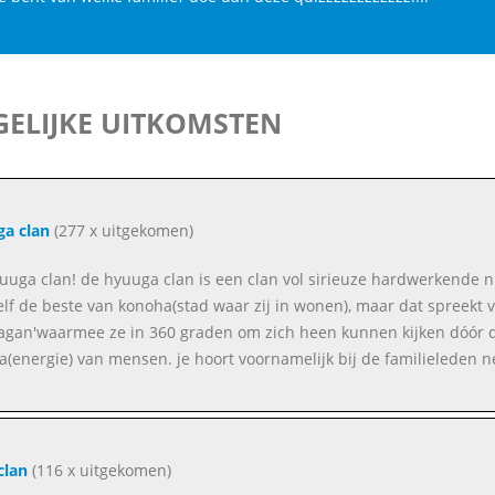
ELIJKE UITKOMSTEN
a clan
(277 x uitgekomen)
uuga clan! de hyuuga clan is een clan vol sirieuze hardwerkende nin
elf de beste van konoha(stad waar zij in wonen), maar dat spreekt 
agan'waarmee ze in 360 graden om zich heen kunnen kijken dóór d
a(energie) van mensen. je hoort voornamelijk bij de familieleden ne
clan
(116 x uitgekomen)