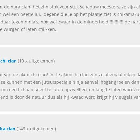
ent de nara clan! het zijn stuk voor stuk schaduw meesters, ze zijn 
jn wel een beetje lui...degene die je op het plaatje ziet is shikamar
 daar tegen ninja's, nog wel zwaar in de minderheid!!!!!!!!!!!! de
e wurgen of laten stikkken.
chi clan
(10 x uitgekomen)
ent van de akimichi clan! in de akimichi clan zijn ze allemaal dik en
 ze kunnen met een jutsu(speciale ninja aanval) hoger groeien dan
) om een lichaamsdeel te laten opzwelllen, en lang te laten worden.
end is door de natuur dus als hij kwaad word krijgt hij vleugels va
ka clan
(149 x uitgekomen)