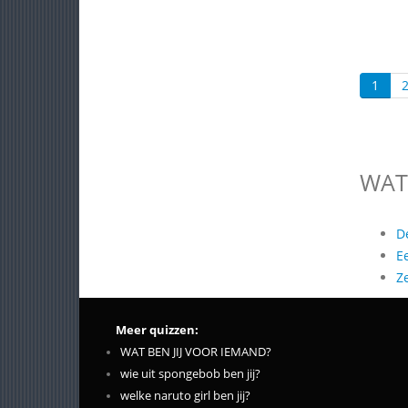
1
WAT
D
E
Z
Meer quizzen:
WAT BEN JIJ VOOR IEMAND?
wie uit spongebob ben jij?
welke naruto girl ben jij?