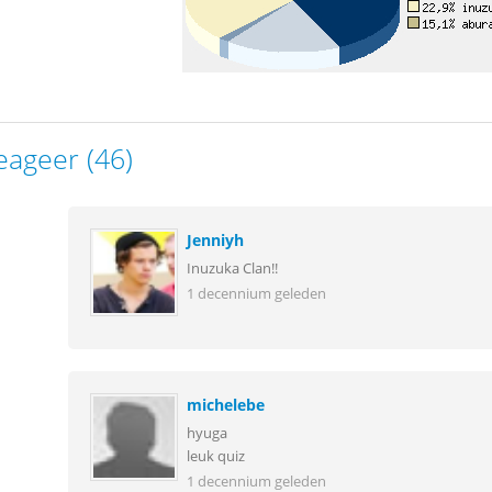
eageer (46)
Jenniyh
Inuzuka Clan!!
1 decennium geleden
michelebe
hyuga
leuk quiz
1 decennium geleden