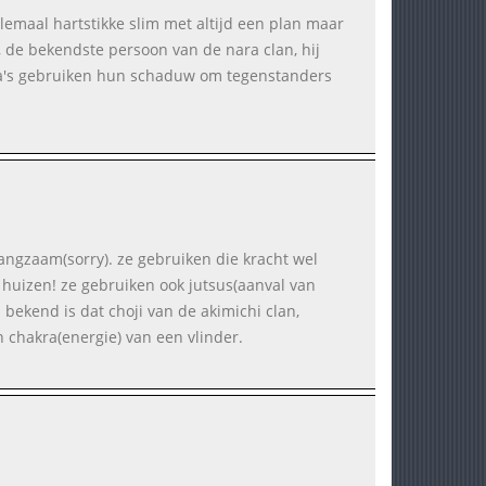
allemaal hartstikke slim met altijd een plan maar
u, de bekendste persoon van de nara clan, hij
 nara's gebruiken hun schaduw om tegenstanders
 langzaam(sorry). ze gebruiken die kracht wel
 huizen! ze gebruiken ook jutsus(aanval van
 bekend is dat choji van de akimichi clan,
n chakra(energie) van een vlinder.