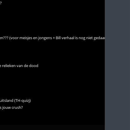
??
n??? (voor meisjes en jongens + Bill verhaal is nog niet gedaan!)
e relieken van de dood
uitsland (TH-quizj)
s jouw crush?