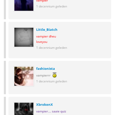
vampier
1 decennium geleden
Little_Biatch
vampier dheu
loveyou
1 decennium geleden
fashionista
vampierrr
1 decennium geleden
XbrokenX
vampier.... saaie quiz