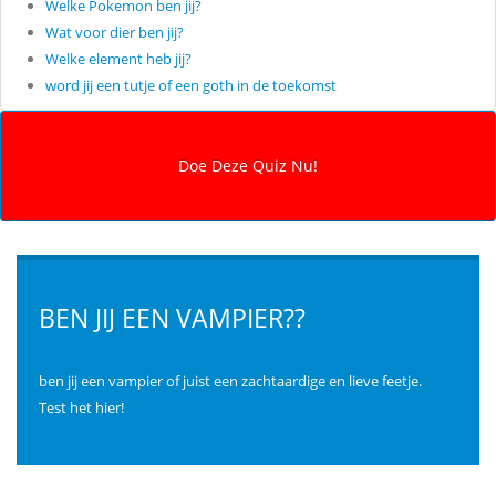
Welke Pokemon ben jij?
Wat voor dier ben jij?
Welke element heb jij?
word jij een tutje of een goth in de toekomst
BEN JIJ EEN VAMPIER??
ben jij een vampier of juist een zachtaardige en lieve feetje.
Test het hier!