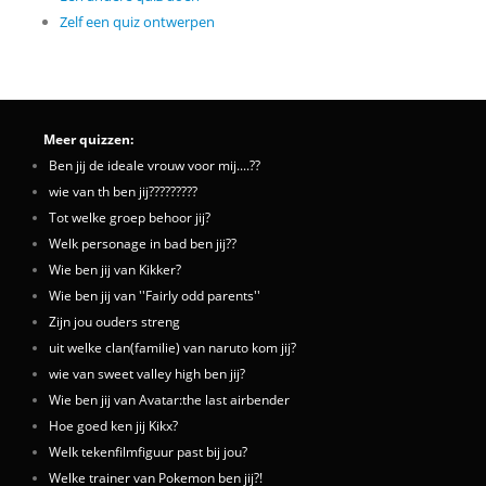
Zelf een quiz ontwerpen
Meer quizzen:
Ben jij de ideale vrouw voor mij....??
wie van th ben jij?????????
Tot welke groep behoor jij?
Welk personage in bad ben jij??
Wie ben jij van Kikker?
Wie ben jij van ''Fairly odd parents''
Zijn jou ouders streng
uit welke clan(familie) van naruto kom jij?
wie van sweet valley high ben jij?
Wie ben jij van Avatar:the last airbender
Hoe goed ken jij Kikx?
Welk tekenfilmfiguur past bij jou?
Welke trainer van Pokemon ben jij?!