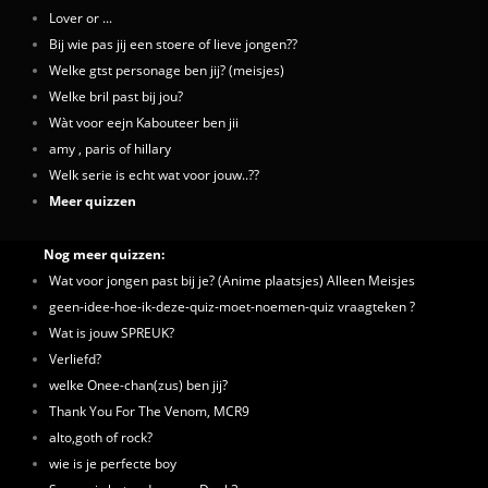
Lover or ...
Bij wie pas jij een stoere of lieve jongen??
Welke gtst personage ben jij? (meisjes)
Welke bril past bij jou?
Wàt voor eejn Kabouteer ben jii
amy , paris of hillary
Welk serie is echt wat voor jouw..??
Meer quizzen
Nog meer quizzen:
Wat voor jongen past bij je? (Anime plaatsjes) Alleen Meisjes
geen-idee-hoe-ik-deze-quiz-moet-noemen-quiz vraagteken ?
Wat is jouw SPREUK?
Verliefd?
welke Onee-chan(zus) ben jij?
Thank You For The Venom, MCR9
alto,goth of rock?
wie is je perfecte boy