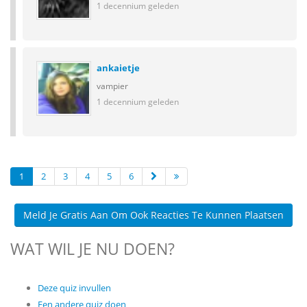
1 decennium geleden
ankaietje
vampier
1 decennium geleden
1
2
3
4
5
6
Meld Je Gratis Aan Om Ook Reacties Te Kunnen Plaatsen
WAT WIL JE NU DOEN?
Deze quiz invullen
Een andere quiz doen