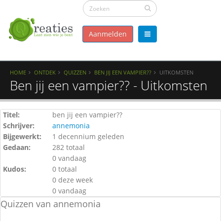
Aanmelden
HOME
ONTDEK
QUIZZEN
BEN JIJ EEN VAMPIER??
UITKOMSTEN
Ben jij een vampier?? - Uitkomsten
Titel:
ben jij een vampier??
Schrijver:
annemonia
Bijgewerkt:
1 decennium geleden
Gedaan:
282 totaal
0 vandaag
Kudos:
0 totaal
0 deze week
0 vandaag
Quizzen van annemonia