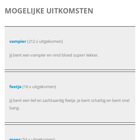
MOGELIJKE UITKOMSTEN
vampier
(212 x uitgekomen)
jij bent een vampier en vind bloed superr lekker.
feetje
(16 x uitgekomen)
jij bent een lief en zachtaardig feetje. je bent schattig en bent snel
bang.
mens
(54 x uitgekomen)