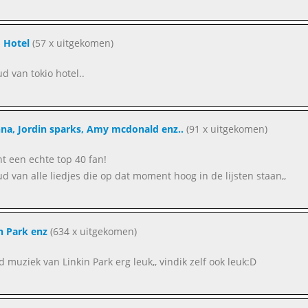
 Hotel
(57 x uitgekomen)
ud van tokio hotel..
na, Jordin sparks, Amy mcdonald enz..
(91 x uitgekomen)
ent een echte top 40 fan!
ud van alle liedjes die op dat moment hoog in de lijsten staan,,
n Park enz
(634 x uitgekomen)
nd muziek van Linkin Park erg leuk,, vindik zelf ook leuk:D