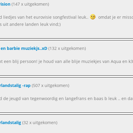
ision
(147 x uitgekomen)
nd liedjes van het eurovisie songfestival leuk..
omdat je er missc
es uit andere landen leuk vind;)
en barbie muziekjs..xD
(132 x uitgekomen)
ent een blij persoon! je houd van alle blije muziekjes van Aqua en k
landstalig -rap
(507 x uitgekomen)
ind de jeugd van tegenwoordig en langefrans en baas b leuk .. en da
landstalig
(32 x uitgekomen)