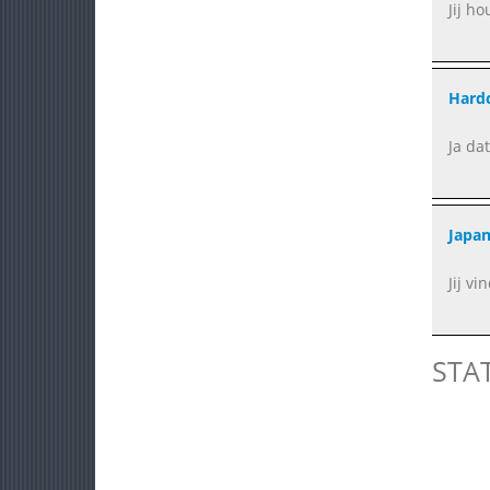
Jij h
Hard
Ja da
Japa
Jij vi
STA