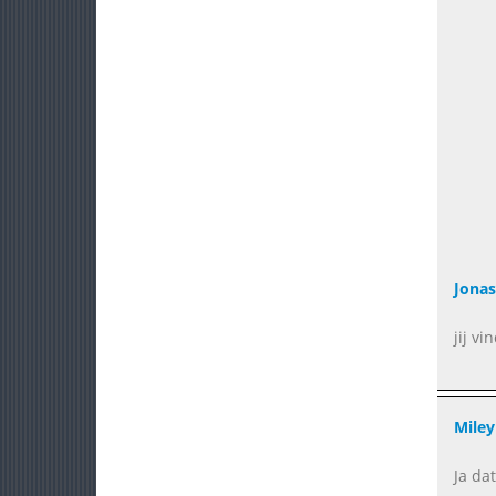
Jonas
jij v
Miley
Ja da