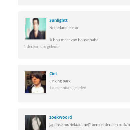
Sunlightt
Nederlandse rap
ik hou meer van house haha
1 decennium geleden
CieI
Linking park
1 decennium geleden
zoekwoord
Japanse muziek(anime)? ben eerder een rock/m