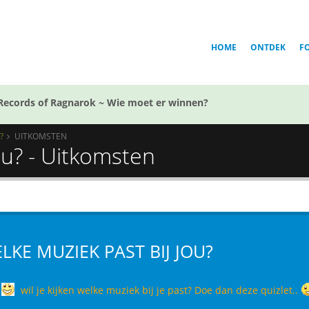
HOME
ONTDEK
F
Records of Ragnarok ~ Wie moet er winnen?
?
UITKOMSTEN
ou? - Uitkomsten
LKE MUZIEK PAST BIJ JOU?
wil je kijken welke muziek bij je past? Doe dan deze quizlet..