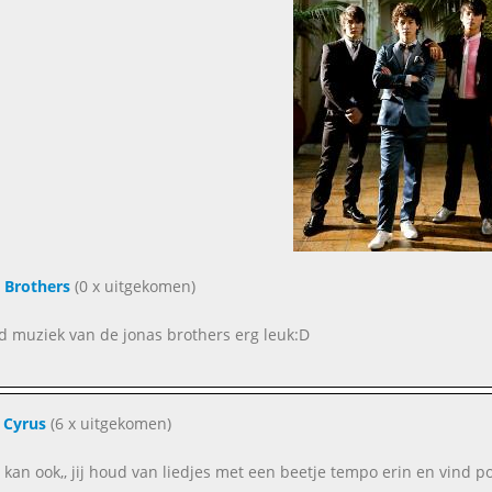
 Brothers
(0 x uitgekomen)
ind muziek van de jonas brothers erg leuk:D
 Cyrus
(6 x uitgekomen)
t kan ook,, jij houd van liedjes met een beetje tempo erin en vind po