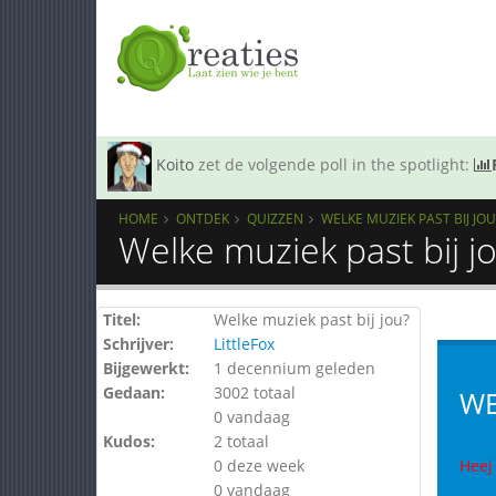
Koito
zet de volgende poll in the spotlight:
HOME
ONTDEK
QUIZZEN
WELKE MUZIEK PAST BIJ JOU
Welke muziek past bij j
Titel:
Welke muziek past bij jou?
Schrijver:
LittleFox
Bijgewerkt:
1 decennium geleden
Gedaan:
3002 totaal
WE
0 vandaag
Kudos:
2 totaal
0 deze week
Heej
0 vandaag