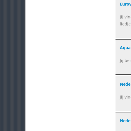
Eurov
jij vi
liedj
Aqua 
Jij b
Neder
jij v
Neder