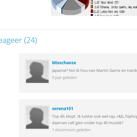
eageer (24)
Misschaosx
Japanse? No! Ik hou van Martin Garrix en Hardw
9 jaar geleden
serena101
Top 40, klopt. Ik luister ook wel rap, r&b, hip
daarvan valt gwn onder top 40 muziek?
1 decennium geleden