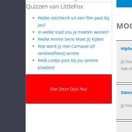
Quizzen van LittleFox
Welke slechterik uit een film past bij
MOG
jou?
In welke stad zou je moeten wonen?
Welke Anime Serie Moet Jij Kijken
Wat word jij met Carnaval (of
Hiph
verkleedfeest) anime
Welk Liedje past bij jou (anime
Jij h
plaatjes)
ook v
Danc
Jij h