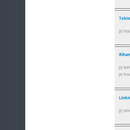
Tokio
Jij ho
Rihan
Jij b
je ho
Linki
Jij vi