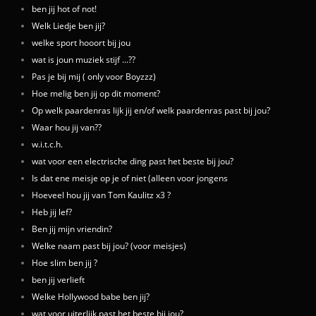
ben jij hot of not!
Welk Liedje ben jij?
welke sport hooort bij jou
wat is joun muziek stijf ...??
Pas je bij mij ( only voor Boyzzz)
Hoe melig ben jij op dit moment?
Op welk paardenras lijk jij en/of welk paardenras past bij jou?
Waar hou jij van??
w.i.t.c.h.
wat voor een electrische ding past het beste bij jou?
Is dat ene meisje op je of niet (alleen voor jongens
Hoeveel hou jij van Tom Kaulitz x3 ?
Heb jij lef?
Ben jij mijn vriendin?
Welke naam past bij jou? (voor meisjes)
Hoe slim ben jij ?
ben jij verlieft
Welke Hollywood babe ben jij?
wat voor uiterlijk past het beste bij jou?