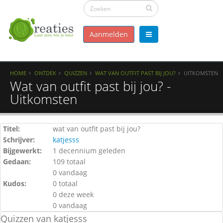
Aanmelden
HOME
ONTDEK
QUIZZEN
WAT VAN OUTFIT PAST BIJ JOU?
UITKOMSTEN
Wat van outfit past bij jou? -
Uitkomsten
Titel:
wat van outfit past bij jou?
Schrijver:
katjesss
Bijgewerkt:
1 decennium geleden
Gedaan:
109 totaal
0 vandaag
Kudos:
0 totaal
0 deze week
0 vandaag
Quizzen van katjesss