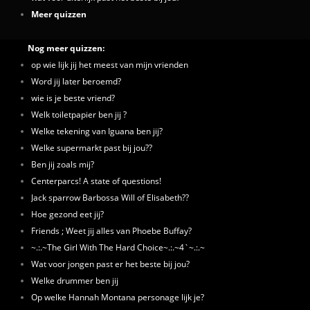
Meer quizzen
Nog meer quizzen:
op wie lijk jij het meest van mijn vrienden
Word jij later beroemd?
wie is je beste vriend?
Welk toiletpapier ben jij ?
Welke tekening van Iguana ben jij?
Welke supermarkt past bij jou??
Ben jij zoals mij?
Centerparcs! A state of questions!
Jack sparrow Barbossa Will of Elisabeth??
Hoe gezond eet jij?
Friends ; Weet jij alles van Phoebe Buffay?
~.:.~The Girl With The Hard Choice~.:.~4`~.:.~
Wat voor jongen past er het beste bij jou?
Welke drummer ben jij
Op welke Hannah Montana personage lijk je?