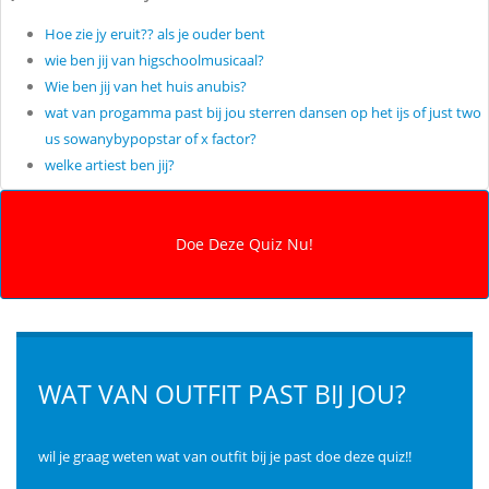
Hoe zie jy eruit?? als je ouder bent
wie ben jij van higschoolmusicaal?
Wie ben jij van het huis anubis?
wat van progamma past bij jou sterren dansen op het ijs of just two
us sowanybypopstar of x factor?
welke artiest ben jij?
WAT VAN OUTFIT PAST BIJ JOU?
wil je graag weten wat van outfit bij je past doe deze quiz!!