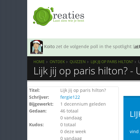
Koito
zet de volgende poll in the spotlight:
HOME
ONTDEK
QUIZZEN
LIJK JIJ OP PARIS HILTON?
Lijk jij op paris hilton? 
Titel:
Lijk jij op paris hilton?
Schrijver:
fergie122
Bijgewerkt:
1 decennium geleden
Gedaan:
46 totaal
LI
0 vandaag
Kudos:
0 totaal
0 deze week
vind 
0 vandaag