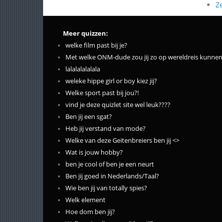
Z
Meer quizzen:
welke film past bij je?
Met welke ONM-dude zou jij zo op wereldreis kunne
lalalalalalala
weleke hippe girl or boy kiez jij?
Welke sport past bij jou?!
vind je deze quizlet site wel leuk????
Ben jij een sgat?
Heb jij verstand van mode?
Welke van deze Geitenbreiers ben jij <
>
Wat is jouw hobby?
ben je cool of ben je een neurt
Ben jij goed in Nederlands/Taal?
Wie ben jij van totally spies?
Welk element
Hoe dom ben jij?