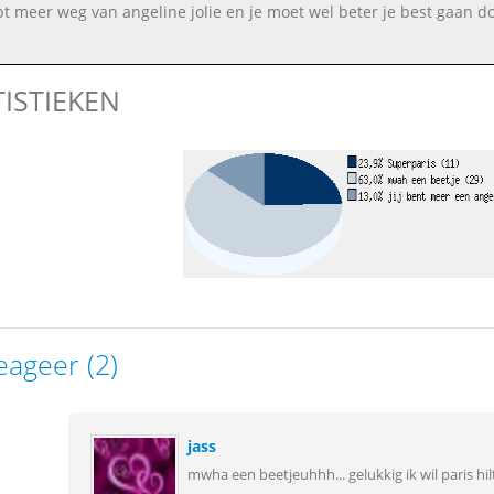
ebt meer weg van angeline jolie en je moet wel beter je best gaan do
TISTIEKEN
eageer (2)
jass
mwha een beetjeuhhh... gelukkig ik wil paris hilto