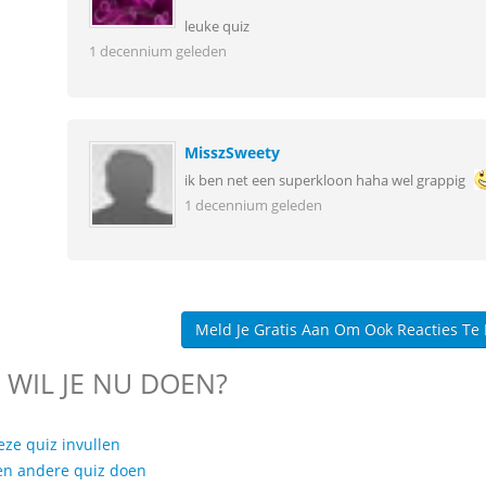
leuke quiz
1 decennium geleden
MisszSweety
ik ben net een superkloon haha wel grappig
1 decennium geleden
Meld Je Gratis Aan Om Ook Reacties Te
 WIL JE NU DOEN?
eze quiz invullen
en andere quiz doen