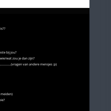
is??
ste bij jou?
 wie/wat zou je dan zijn?
...............(vragen van andere mensjes :p)
r meiden)
pie?