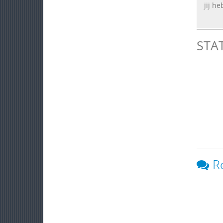
jij h
STA
R