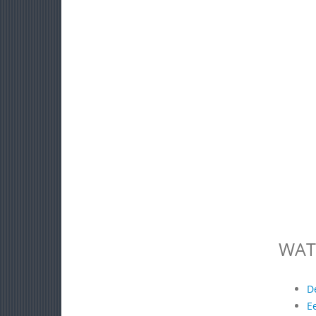
WAT
D
E