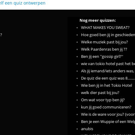
elf een quiz ontwerpen
Nog meer quizzen:
WHAT MAKES YOU SWEAT?
n?
Hoe goed ben jij in geschieden
Welke muziek past bij jou?
Welk Paardenras ben jij ??
Ben jij een ''gossip girl?''
wie van tokio hotel past het be
Als jij iemand/iets anders was,
De quiz die een quiz was 8........
Wie ben jij in het Tokio Hotel
welk dier past bij jou?
Om wat voor typ ben jij?
kun jij goed communiceren?
Wie is de ware voor jou? (voo
Ben je een Wuppie of een Wel
anubis