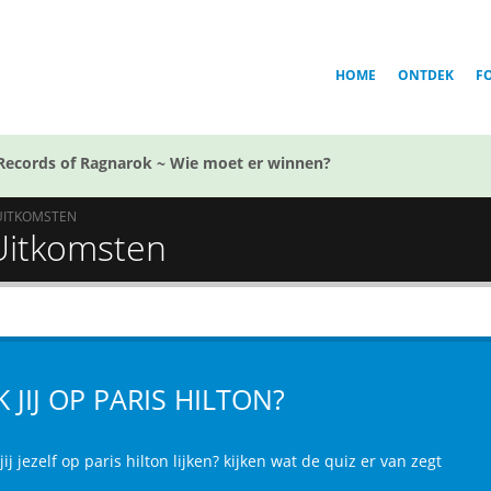
HOME
ONTDEK
F
Records of Ragnarok ~ Wie moet er winnen?
UITKOMSTEN
- Uitkomsten
JK JIJ OP PARIS HILTON?
jij jezelf op paris hilton lijken? kijken wat de quiz er van zegt