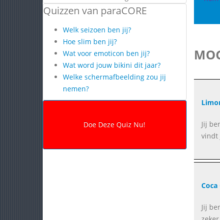
Quizzen van paraCORE
Welk seizoen ben jij?
Hoe slim ben jij?
MOG
Wat voor emoticon ben jij?
Wat word jouw bikini dit jaar?
Welke schermafbeelding zou jij
nemen?
Limo
Jij b
vindt
Coca 
Jij be
zeker