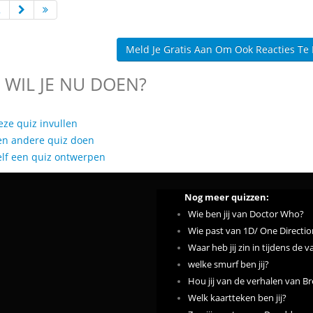
2
Meld Je Gratis Aan Om Ook Reacties Te
 WIL JE NU DOEN?
eze quiz invullen
en andere quiz doen
elf een quiz ontwerpen
Nog meer quizzen:
Wie ben jij van Doctor Who?
Wie past van 1D/ One Directio
Waar heb jij zin in tijdens de 
welke smurf ben jij?
Hou jij van de verhalen van Bre
Welk kaartteken ben jij?