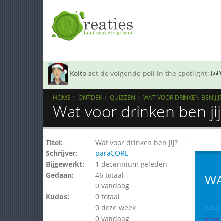
Koito
zet de volgende poll in the spotlight:
HOME
ONTDEK
QUIZZEN
WAT VOOR DRINKEN BEN JIJ
Wat voor drinken ben ji
Titel:
Wat voor drinken ben jij?
Schrijver:
paraCORE
Bijgewerkt:
1 decennium geleden
Gedaan:
46 totaal
WA
0 vandaag
Kudos:
0 totaal
0 deze week
Nou h
0 vandaag
Kom 