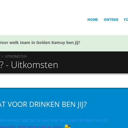
HOME
ONTDEK
F
Voor welk team in Golden Kamuy ben jij?
?
UITKOMSTEN
j? - Uitkomsten
T VOOR DRINKEN BEN JIJ?
et woord zegt het al, wat voor een soort drinken ben jij?
erachter door deze quiz te doen