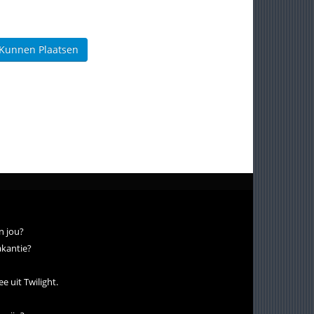
 Kunnen Plaatsen
n jou?
vakantie?
e uit Twilight.