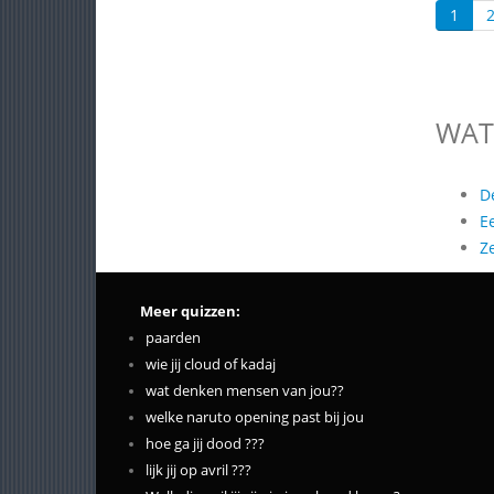
1
WAT
D
E
Z
Meer quizzen:
paarden
wie jij cloud of kadaj
wat denken mensen van jou??
welke naruto opening past bij jou
hoe ga jij dood ???
lijk jij op avril ???