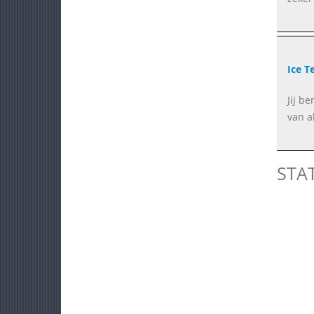
Ice T
Jij be
van al
STA