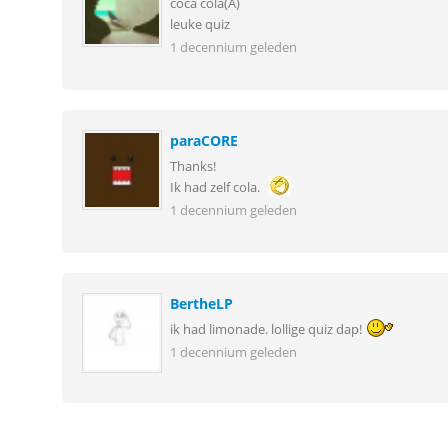
coca cola(A)
leuke quiz
1 decennium geleden
paraCORE
Thanks!
Ik had zelf cola.
1 decennium geleden
BertheLP
ik had limonade. lollige quiz dap!
1 decennium geleden