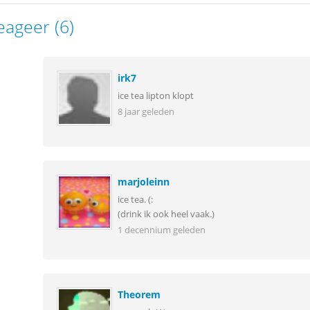
eageer (6)
irk7
ice tea lipton klopt
8 jaar geleden
marjoleinn
ice tea. (:
(drink ik ook heel vaak.)
1 decennium geleden
Theorem