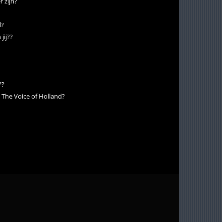
 zijn?
l?
jij??
??
t The Voice of Holland?