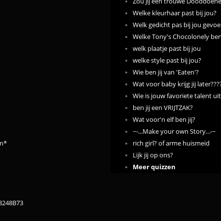
Zou jij een trouwe Dooddoener
Welke kleurhaar past bij jou?
Welk gedicht pas bij jou gevoe
Welke Tony's Chocolonely ben 
welk plaatje past bij jou
welke style past bij jou?
Wie ben jij van 'Eaten'?
Wat voor baby krijg jij later???
Wie is jouw favoriete talent ui
ben jij een VRIJTZAK?
Wat voor'n elf ben jij?
~-...Make your own Story...-~
un*
rich girl? of arme huismeid
Lijk jij op ons?
Meer quizzen
83248B73