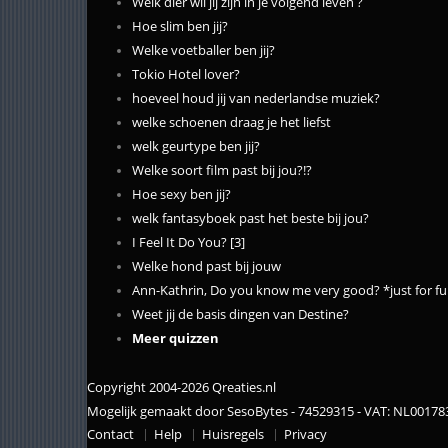
Welk dier wil jij zijn in je volgend leven ?
Hoe slim ben jij?
Welke voetballer ben jij?
Tokio Hotel lover?
hoeveel houd jij van nederlandse muziek?
welke schoenen draag je het liefst
welk geurtype ben jij?
Welke soort film past bij jou?!?
Hoe sexy ben jij?
welk fantasyboek past het beste bij jou?
I Feel It Do You? [3]
Welke hond past bij jouw
Ann-Kathrin, Do you know me very good? *just for f
Weet jij de basis dingen van Destine?
Meer quizzen
Copyright 2004-2026 Qreaties.nl
Mogelijk gemaakt door SesoBytes - 74529315 - VAT: NL0017
Contact
Help
Huisregels
Privacy