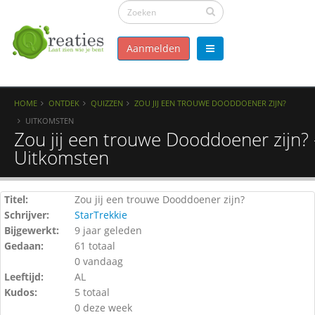
Aanmelden
HOME
ONTDEK
QUIZZEN
ZOU JIJ EEN TROUWE DOODDOENER ZIJN?
UITKOMSTEN
Zou jij een trouwe Dooddoener zijn? 
Uitkomsten
Titel:
Zou jij een trouwe Dooddoener zijn?
Schrijver:
StarTrekkie
Bijgewerkt:
9 jaar geleden
Gedaan:
61 totaal
0 vandaag
Leeftijd:
AL
Kudos:
5 totaal
0 deze week