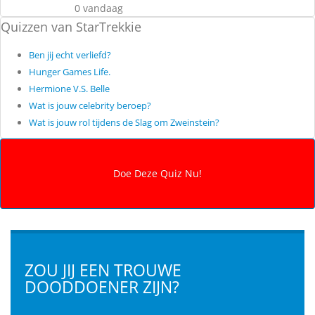
0 vandaag
Quizzen van StarTrekkie
Ben jij echt verliefd?
Hunger Games Life.
Hermione V.S. Belle
Wat is jouw celebrity beroep?
Wat is jouw rol tijdens de Slag om Zweinstein?
ZOU JIJ EEN TROUWE
DOODDOENER ZIJN?