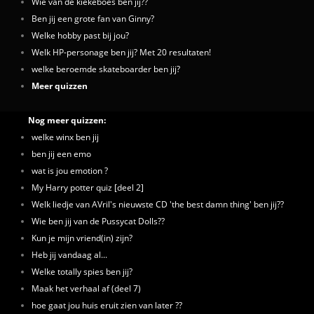
Wie van de kiekeboes ben jij??
Ben jij een grote fan van Ginny?
Welke hobby past bij jou?
Welk HP-personage ben jij? Met 20 resultaten!
welke beroemde skateboarder ben jij?
Meer quizzen
Nog meer quizzen:
welke winx ben jij
ben jij een emo
wat is jou emotion ?
My Harry potter quiz [deel 2]
Welk liedje van AVril's nieuwste CD 'the best damn thing' ben jij??
Wie ben jij van de Pussycat Dolls??
Kun je mijn vriend(in) zijn?
Heb jij vandaag al...
Welke totally spies ben jij?
Maak het verhaal af (deel 7)
hoe gaat jou huis eruit zien van later ??