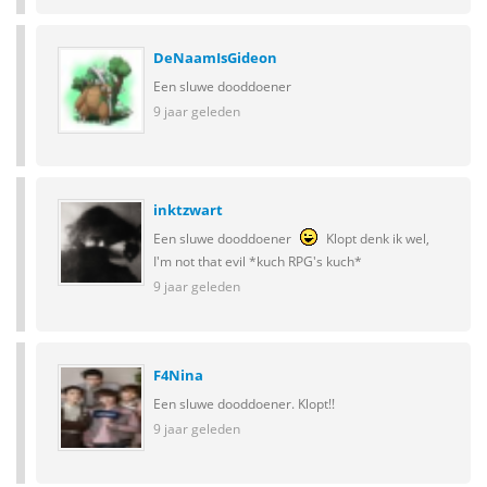
DeNaamIsGideon
Een sluwe dooddoener
9 jaar geleden
inktzwart
Een sluwe dooddoener
Klopt denk ik wel,
I'm not that evil *kuch RPG's kuch*
9 jaar geleden
F4Nina
Een sluwe dooddoener. Klopt!!
9 jaar geleden