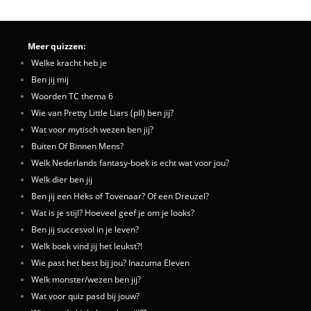
Meer quizzen:
Welke kracht heb je
Ben jij mij
Woorden TC thema 6
Wie van Pretty Little Liars (pll) ben jij?
Wat voor mytisch wezen ben jij?
Buiten Of Binnen Mens?
Welk Nederlands fantasy-boek is echt wat voor jou?
Welk dier ben jij
Ben jij een Heks of Tovenaar? Of een Dreuzel?
Wat is je stijl? Hoeveel geef je om je looks?
Ben jij succesvol in je leven?
Welk boek vind jij het leukst?!
Wie past het best bij jou? Inazuma Eleven
Welk monster/wezen ben jij?
Wat voor quiz pasd bij jouw?