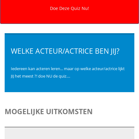
WELKE ACTEUR/ACTRICE BEN JIJ?
Iedereen kan acteren leren... maar op welke acteur/actrice lijkt
JIJ het meest ?! doe NU de quiz....
MOGELIJKE UITKOMSTEN