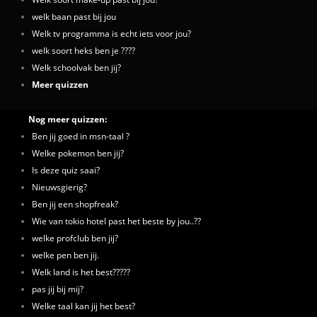
welk baan past bij jou
Welk tv programma is echt iets voor jou?
welk soort heks ben je ????
Welk schoolvak ben jij?
Meer quizzen
Nog meer quizzen:
Ben jij goed in msn-taal ?
Welke pokemon ben jij?
Is deze quiz saai?
Nieuwsgierig?
Ben jij een shopfreak?
Wie van tokio hotel past het beste by jou..??
welke profclub ben jij?
welke pen ben jij.
Welk land is het best?????
pas jij bij mij?
Welke taal kan jij het best?