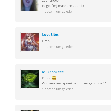
zuur snoep!
Ja, geef mij maar een zuurtje!
1 decennium geleden
LoveBites
Drop
1 decennium geleden
Milkshakeee
Drop
Ooit een keer spreekbeurt over gehoude ^^
1 decennium geleden