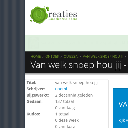
Koito
zet de volgende poll in the spotlight:
HOME
ONTDEK
QUIZZEN
VAN WELK SNOEP HOU JIJ
Van welk snoep hou jij 
Titel:
van welk snoep hou jij
Schrijver:
naomi
Bijgewerkt:
2 decennia geleden
Gedaan:
137 totaal
VA
0 vandaag
Kudos:
1 totaal
0 deze week
kijk 
0 vandaag