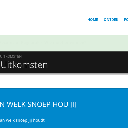
HOME
ONTDEK
F
Voor welk team in Golden Kamuy ben jij?
UITKOMSTEN
- Uitkomsten
N WELK SNOEP HOU JIJ
van welk snoep jij houdt