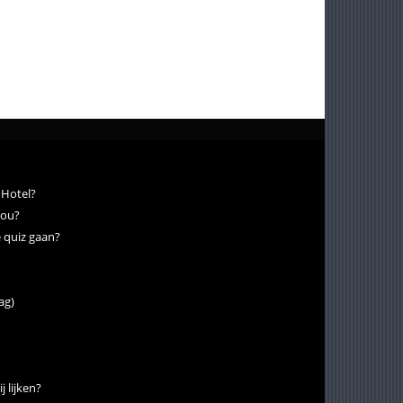
 Hotel?
jou?
 quiz gaan?
ag)
j lijken?