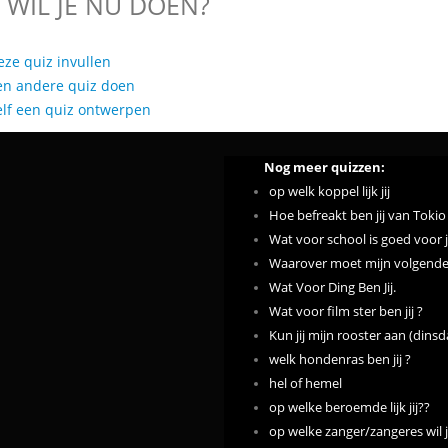
 WIL JE NU DOEN?
eze quiz invullen
en andere quiz doen
elf een quiz ontwerpen
Nog meer quizzen:
op welk koppel lijk jij
Hoe befreakt ben jij van Tokio
Wat voor school is goed voor 
Waarover moet mijn volgende
Wat Voor Ding Ben Jij.
Wat voor film ster ben jij ?
Kun jij mijn rooster aan (dinsd
welk hondenras ben jij ?
hel of hemel
op welke beroemde lijk jij??
op welke zanger/zangeres wil ji