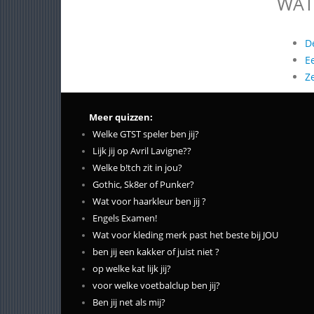
WAT
D
E
Z
Meer quizzen:
Welke GTST speler ben jij?
Lijk jij op Avril Lavigne??
Welke b!tch zit in jou?
Gothic, Sk8er of Punker?
Wat voor haarkleur ben jij ?
Engels Examen!
Wat voor kleding merk past het beste bij JOU
ben jij een kakker of juist niet ?
op welke kat lijk jij?
voor welke voetbalclup ben jij?
Ben jij net als mij?