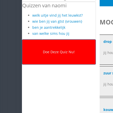
Quizzen van naomi
welk uitje vind jij het leuwkst?
MOG
wie ben jij van gtst {vrouwen}
ben je aantrekkelijk
van welke sims hou jij
drop
jij h
zuur 
jij ho
kou