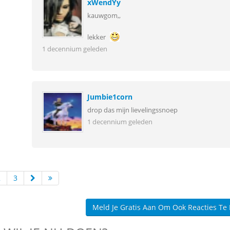
xWendYy
kauwgom,,
lekker
1 decennium geleden
Jumbie1corn
drop das mijn lievelingssnoep
1 decennium geleden
2
3
Meld Je Gratis Aan Om Ook Reacties Te