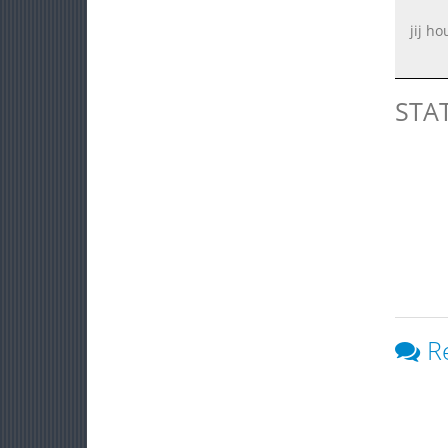
jij ho
STA
R