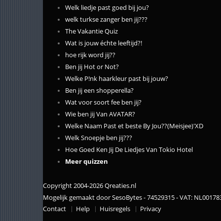
Welk liedje past goed bij jou?
welk turkse zanger ben jij???
The Vakantie Quiz
Wat is jouw échte leeftijd?!
hoe rijk word jij??
Ben jij Hot or Not?
Welke P!nk haarkleur past bij jouw?
Ben jij een shopperella?
Wat voor soort fee ben jij?
Wie ben jij Van AVATAR?
Welke Naam Past et beste By Jou??(Meisjee)'XD
Welk Snoepje ben jij???
Hoe Goed Ken Jij De Liedjes Van Tokio Hotel
Meer quizzen
Copyright 2004-2026 Qreaties.nl
Mogelijk gemaakt door SesoBytes - 74529315 - VAT: NL0017
Contact
Help
Huisregels
Privacy