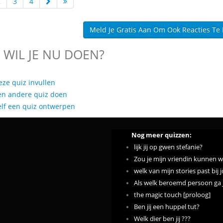
2
3
4
Meld Je Gratis Aan Om Ook Reacties Te
 WIL JE NU DOEN?
eze quiz invullen
en andere quiz doen
elf een quiz ontwerpen
Nog meer quizzen:
lijk jij op gwen stefanie?
Zou je mijn vriendin kunnen 
welk van mijn stories past bij j
Als welk beroemd persoon ga j
the magic touch [proloog]
Ben jij een huppel tut?
Welk dier ben jij ???