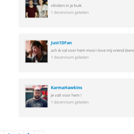
vlinders in je buik
1 decennium geleden
Just1DFan
ach ik val voor hem mooi i love mij vriend (kend
1 decennium geleden
KarmaHawkins
Je valt voor hem !
1 decennium geleden