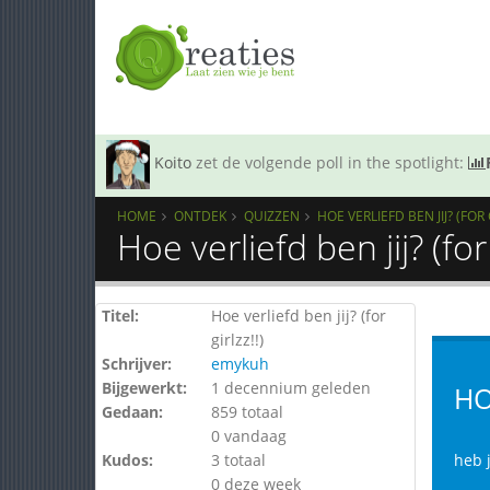
Koito
zet de volgende poll in the spotlight:
HOME
ONTDEK
QUIZZEN
HOE VERLIEFD BEN JIJ? (FOR 
Hoe verliefd ben jij? (for
Titel:
Hoe verliefd ben jij? (for
girlzz!!)
Schrijver:
emykuh
Bijgewerkt:
1 decennium geleden
HO
Gedaan:
859 totaal
0 vandaag
Kudos:
3 totaal
heb j
0 deze week