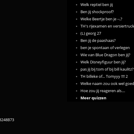
Welk reptiel ben jij
Ben jij shockproof?
Welke Beertje ben je --,?
TH's rijexamen en versiertruc
(L) georg 27
Ben jij de paashaas?
ben je spontaan of verlegen
Wie van Blue Dragon ben jij?
Welk Disneyfiguur ben jij?
pas jij bij tom of bij bill kaulitz?
TH billeke of... Tomyyy !!!! 2
Welke naam zou ook wel goed 
Hoe zou jij reageren als....
Meer quizzen
83248B73