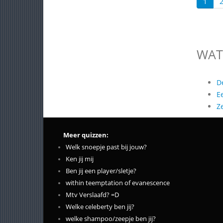
1
WAT
D
E
Z
Meer quizzen:
Welk snoepje past bij jouw?
Ken jij mij
Ben jij een player/sletje?
within teemptation of evanescence
Mtv Verslaafd? =D
Welke celeberty ben jij?
welke shampoo/zeepje ben jij?