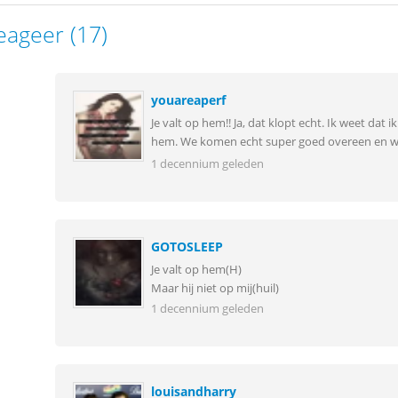
eageer (17)
youareaperf
Je valt op hem!! Ja, dat klopt echt. Ik weet dat
hem. We komen echt super goed overeen en we 
1 decennium geleden
GOTOSLEEP
Je valt op hem(H)
Maar hij niet op mij(huil)
1 decennium geleden
louisandharry