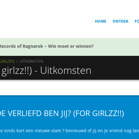
HOME
ONTDEK
F
Records of Ragnarok ~ Wie moet er winnen?
GIRLZZ!!)
UITKOMSTEN
 girlzz!!) - Uitkomsten
E VERLIEFD BEN JIJ? (FOR GIRLZZ!!)
e sinds kort een nieuwe vlam ? benieuwd of jij en je vriend nog lan