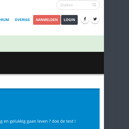
ORUM
OVERIGE
AANMELDEN
LOGIN
g en gelukkig gaan leven ? doe de test !