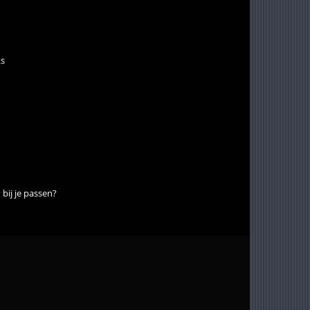
ks
bij je passen?