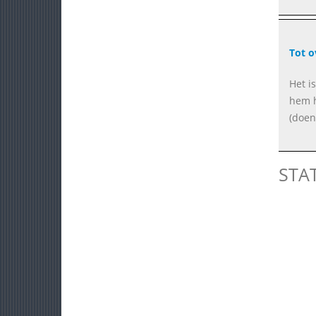
Tot o
Het is
hem h
(doen
STA