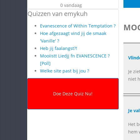
0 vandaag
Quizzen van emykuh
MOG
Evanescence of Within Temptation ?
Hoe afgezaagt vind jij de smaak
'Vanille' ?
Heb jij faalangst?!
Mooiistt Liedjj fn EVANESCENCE ?
Vlinde
[Poll]
Welke site past bij jou ?
Je zi
niet 
Je va
Het be
hem w