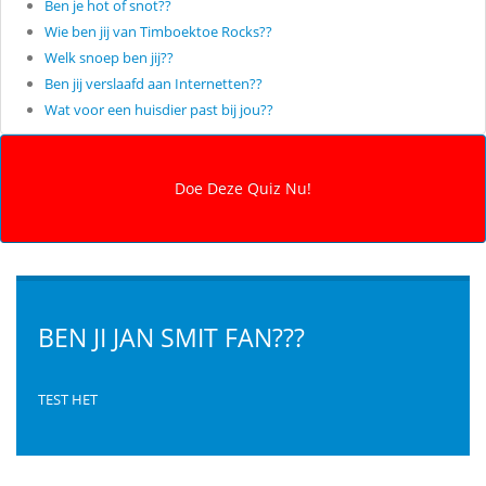
Ben je hot of snot??
Wie ben jij van Timboektoe Rocks??
Welk snoep ben jij??
Ben jij verslaafd aan Internetten??
Wat voor een huisdier past bij jou??
BEN JI JAN SMIT FAN???
TEST HET