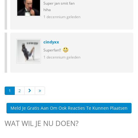
Super jan smit fan
hiha
1 decennium geleden
cindyxx
Superfan!!
1 decennium geleden
1
2
Meld Je Gratis Aan Om Ook Reacties Te Kunnen Plaatsen
WAT WIL JE NU DOEN?