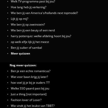
Welk TV-programma past bij jou?
Hoe lang heb jij verkering?
Wie ben jij van America's/hollands next topmodel?
Lijk jij op mij?
Wie ben jij op zweinstein?
Wie ben jij een beuty of een nerd
harry potterquiz: welke afdeling hoort bij jou?
op welk elfje lijk jij het meest
Ben jij suiker of sambal
Meer quizzen
Nog meer quizzen:
Ben je een echte romanticus?
Wat voor baan krijg jij later?
hoe voel jij je bij je ouders ???
Welke SSO paard past bij jou
Just a thing [not important]
Fashion lover of Loser?
Wie vindt jij het leukst van TBBT?