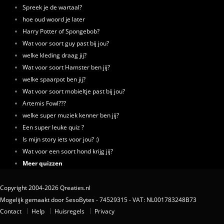
Spreek je de wartaal?
hoe oud woord je later
Harry Potter of Spongebob?
Wat voor soort guy past bij jou?
welke kleding draag jij?
Wat voor soort Hamster ben jij?
welke spaarpot ben jij?
Wat voor soort mobieltje past bij jou?
Artemis Fowl???
welke super muziek kenner ben jij?
Een super leuke quiz ?
Is mijn story iets voor jou? :)
Wat voor een soort hond krijg jij?
Meer quizzen
Copyright 2004-2026 Qreaties.nl
Mogelijk gemaakt door SesoBytes - 74529315 - VAT: NL001783248B73
Contact
Help
Huisregels
Privacy