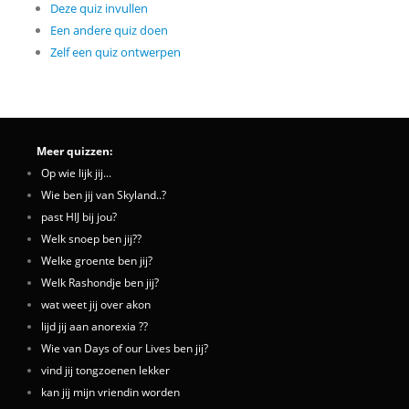
Deze quiz invullen
Een andere quiz doen
Zelf een quiz ontwerpen
Meer quizzen:
Op wie lijk jij...
Wie ben jij van Skyland..?
past HIJ bij jou?
Welk snoep ben jij??
Welke groente ben jij?
Welk Rashondje ben jij?
wat weet jij over akon
lijd jij aan anorexia ??
Wie van Days of our Lives ben jij?
vind jij tongzoenen lekker
kan jij mijn vriendin worden