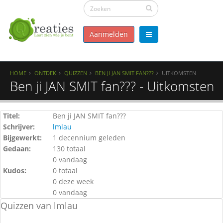
Aanmelden
HOME
ONTDEK
QUIZZEN
BEN JI JAN SMIT FAN???
UITKOMSTEN
Ben ji JAN SMIT fan??? - Uitkomsten
Titel:
Ben ji JAN SMIT fan???
Schrijver:
lmlau
Bijgewerkt:
1 decennium geleden
Gedaan:
130 totaal
0 vandaag
Kudos:
0 totaal
0 deze week
0 vandaag
Quizzen van lmlau