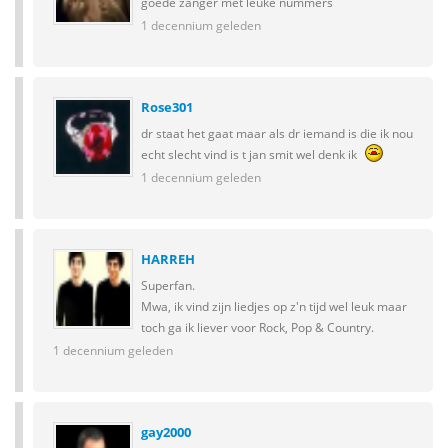
goede zanger met leuke nummers
1 decennium geleden
Rose301
dr staat het gaat maar als dr iemand is die ik nou
echt slecht vind is t jan smit wel denk ik
1 decennium geleden
HARREH
Superfan.
Mwa, ik vind zijn liedjes op z'n tijd wel leuk maar
toch ga ik liever voor Rock, Pop & Country.
1 decennium geleden
gay2000