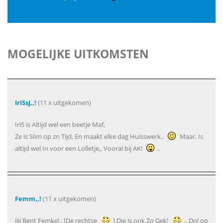
MOGELIJKE UITKOMSTEN
IriSsJ,,!
(11 x uitgekomen)
IriS is Altijd wel een beetje Maf,
Ze is Slim op zn Tijd, En maakt elke dag Huisswerk..
Maar, Is
altijd wel In voor een Lolletje,, Vooral bij AK!
..
Femm,,!
(11 x uitgekomen)
Jiij Bent Femke!,, [De rechtse
] Die is ook Zo Gek!
.. Dol op