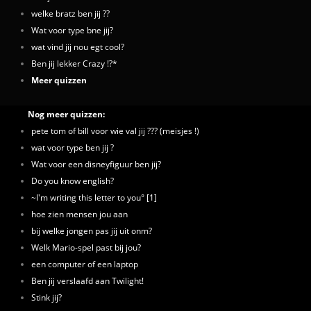
welke bratz ben jij ??
Wat voor type bne jij?
wat vind jij nou egt cool?
Ben jij lekker Crazy !?*
Meer quizzen
Nog meer quizzen:
pete tom of bill voor wie val jij ??? (meisjes !)
wat voor type ben jij ?
Wat voor een disneyfiguur ben jij?
Do you know english?
~I'm writing this letter to you° [1]
hoe zien mensen jou aan
bij welke jongen pas jij uit onm?
Welk Mario-spel past bij jou?
een computer of een laptop
Ben jij verslaafd aan Twilight!
Stink jij?