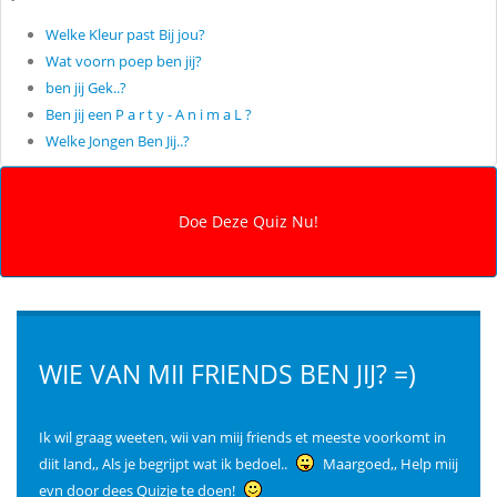
Welke Kleur past Bij jou?
Wat voorn poep ben jij?
ben jij Gek..?
Ben jij een P a r t y - A n i m a L ?
Welke Jongen Ben Jij..?
WIE VAN MII FRIENDS BEN JIJ? =)
Ik wil graag weeten, wii van miij friends et meeste voorkomt in
diit land,, Als je begrijpt wat ik bedoel..
Maargoed,, Help miij
evn door dees Quizje te doen!