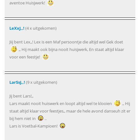
aventoe Huisjwerk!
LeXxJ,,!
(4 x uitgekomen)
Jiij bent Lex,,! Lex is een Maf persoontje die altijd wel Gek doet
,, Hij maakt ook bijna nooit huisjwerk, En staat altijd klaar
voor een feestje!
LarSsJ,,!
(9 x uitgekomen)
Jij bent Lars!,,
Lars maakt nooit huiswerk en loopt altijd wel te klooien
,, Hij
staat altijd klaar voor feestjes,, maar de hele avond danseuh zit er
bij hem niet in
..
Lars is Voetbal-Kampioen!