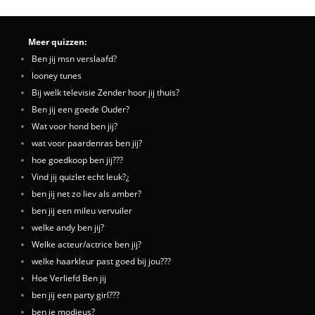
Meer quizzen:
Ben jij msn verslaafd?
looney tunes
Bij welk televisie Zender hoor jij thuis?
Ben jij een goede Ouder?
Wat voor hond ben jij?
wat voor paardenras ben jij?
hoe goedkoop ben jij???
Vind jij quizlet echt leuk?¿
ben jij net zo liev als amber?
ben jij een mileu vervuiler
welke andy ben jij?
Welke acteur/actrice ben jij?
welke haarkleur past goed bij jou???
Hoe Verliefd Ben jij
ben jij een party girl???
ben je modieus?