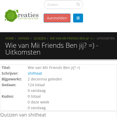
Aanmelden
HOME
ONTDEK
QUIZZEN
WIE VAN MII FRIENDS BEN JIJ? =)
UITKOMSTEN
Wie van Mii Friends Ben jij? =) -
Uitkomsten
Titel:
Wie van Mii Friends Ben jij? =)
Schrijver:
shitheat
Bijgewerkt:
2 decennia geleden
Gedaan:
124 totaal
0 vandaag
Kudos:
0 totaal
0 deze week
0 vandaag
Quizzen van shitheat