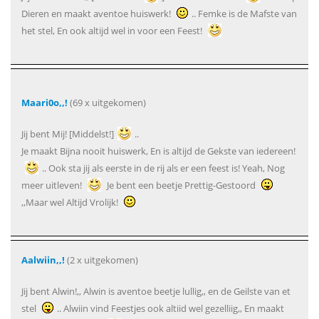
Dieren en maakt aventoe huiswerk!
.. Femke is de Mafste van
het stel, En ook altijd wel in voor een Feest!
Maari0o,,!
(69 x uitgekomen)
Jij bent Mij! [Middelst!]
..
Je maakt Bijna nooit huiswerk, En is altijd de Gekste van iedereen!
.. Ook sta jij als eerste in de rij als er een feest is! Yeah, Nog
meer uitleven!
Je bent een beetje Prettig-Gestoord
,,Maar wel Altijd Vrolijk!
Aalwiin,,!
(2 x uitgekomen)
Jij bent Alwin!,, Alwin is aventoe beetje lullig,, en de Geilste van et
stel
.. Alwiin vind Feestjes ook altiid wel gezelliig,, En maakt