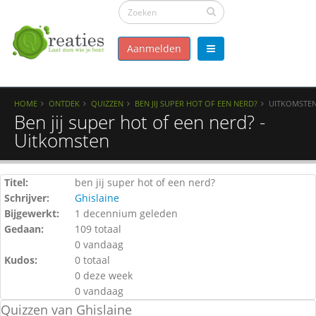
Aanmelden
HOME
ONTDEK
QUIZZEN
BEN JIJ SUPER HOT OF EEN NERD?
UITKOMSTE
Ben jij super hot of een nerd? -
Uitkomsten
Titel:
ben jij super hot of een nerd?
Schrijver:
Ghislaine
Bijgewerkt:
1 decennium geleden
Gedaan:
109 totaal
0 vandaag
Kudos:
0 totaal
0 deze week
0 vandaag
Quizzen van Ghislaine