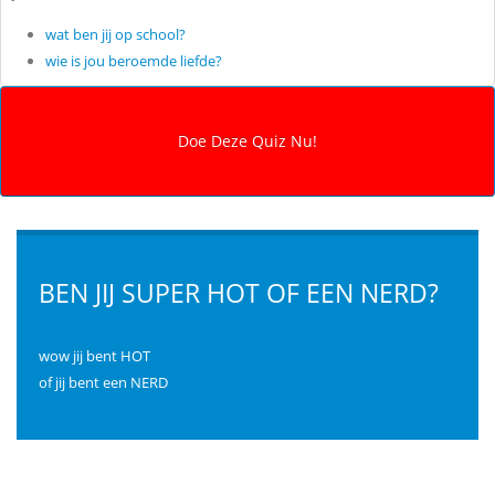
wat ben jij op school?
wie is jou beroemde liefde?
BEN JIJ SUPER HOT OF EEN NERD?
wow jij bent HOT
of jij bent een NERD