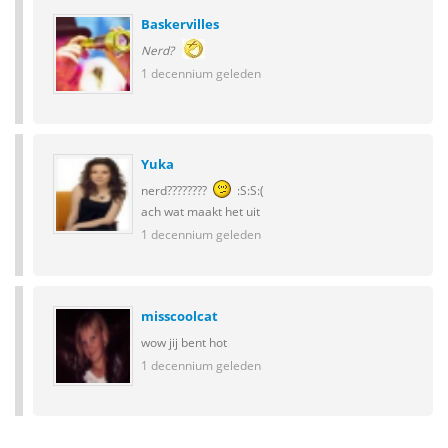
Baskervilles
Nerd?
1 decennium geleden
Yuka
nerd????????
:S:S:(
ach wat maakt het uit
1 decennium geleden
misscoolcat
wow jij bent hot
1 decennium geleden