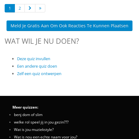
1
2
Meld Je Gratis Aan Om Ook Reacties Te Kunnen Plaatsen
WAT WIL JE NU DOEN?
Deze quiz invullen
Een andere quiz doen
Zelf een quiz ontwerpen
Meer quizzen:
benj dom of slim
welke rol speel jij in jou gezin???
Wat is jou muziekstyle?
Wat is nou een echte naam voor jou?