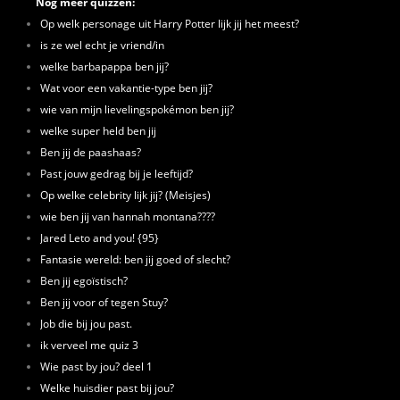
Nog meer quizzen:
Op welk personage uit Harry Potter lijk jij het meest?
is ze wel echt je vriend/in
welke barbapappa ben jij?
Wat voor een vakantie-type ben jij?
wie van mijn lievelingspokémon ben jij?
welke super held ben jij
Ben jij de paashaas?
Past jouw gedrag bij je leeftijd?
Op welke celebrity lijk jij? (Meisjes)
wie ben jij van hannah montana????
Jared Leto and you! {95}
Fantasie wereld: ben jij goed of slecht?
Ben jij egoïstisch?
Ben jij voor of tegen Stuy?
Job die bij jou past.
ik verveel me quiz 3
Wie past by jou? deel 1
Welke huisdier past bij jou?