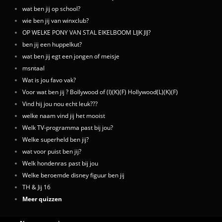
wat ben jij op school?
wie ben jij van winxclub?
OP WELKE PONY VAN STAL EIKELBOOM LIJK JIJ?
ben jij een huppelkut?
wat ben jij egt een jongen of meisje
msntaal
Wat is jou favo vak?
Voor wat ben jij ? Bollywood of (l)(K)(F) Hollywood(L)(K)(F)
Vind hij jou nou echt leuk???
welke naam vind jij het mooist
Welk TV-programma past bij jou?
Welke superheld ben jij?
wat voor puist ben jij?
Welk hondenras past bij jou
Welke beroemde disney figuur ben jij
TH & Jij 16
Meer quizzen