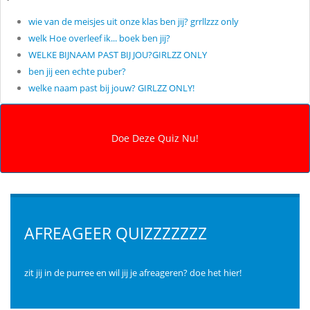
wie van de meisjes uit onze klas ben jij? grrllzzz only
welk Hoe overleef ik... boek ben jij?
WELKE BIJNAAM PAST BIJ JOU?GIRLZZ ONLY
ben jij een echte puber?
welke naam past bij jouw? GIRLZZ ONLY!
AFREAGEER QUIZZZZZZZ
zit jij in de purree en wil jij je afreageren? doe het hier!