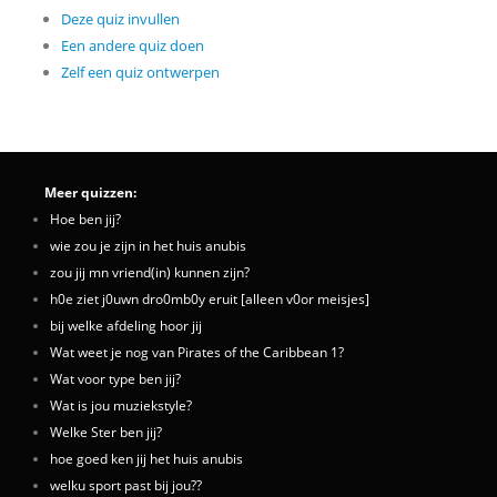
Deze quiz invullen
Een andere quiz doen
Zelf een quiz ontwerpen
Meer quizzen:
Hoe ben jij?
wie zou je zijn in het huis anubis
zou jij mn vriend(in) kunnen zijn?
h0e ziet j0uwn dro0mb0y eruit [alleen v0or meisjes]
bij welke afdeling hoor jij
Wat weet je nog van Pirates of the Caribbean 1?
Wat voor type ben jij?
Wat is jou muziekstyle?
Welke Ster ben jij?
hoe goed ken jij het huis anubis
welku sport past bij jou??