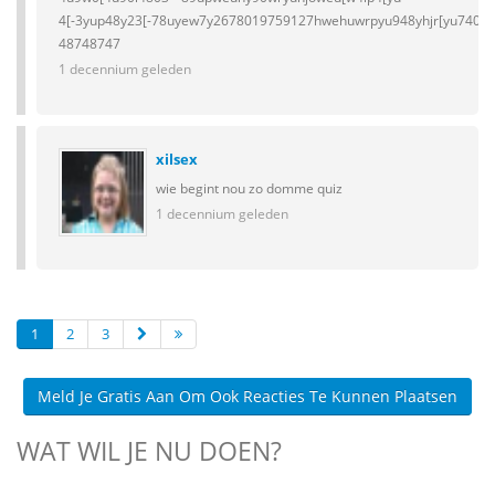
4[-3yup48y23[-78uyew7y2678019759127hwehuwrpyu948yhjr[yu7408y
48748747
1 decennium geleden
xilsex
wie begint nou zo domme quiz
1 decennium geleden
1
2
3
Meld Je Gratis Aan Om Ook Reacties Te Kunnen Plaatsen
WAT WIL JE NU DOEN?