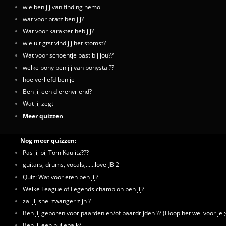
wie ben jij van finding nemo
wat voor bratz ben jij?
Wat voor karakter heb jij?
wie uit gtst vind jij het stomst?
Wat voor schoentje past bij jou??
welke pony ben jij van ponystal??
hoe verliefd ben je
Ben jij een dierenvriend?
Wat jij zegt
Meer quizzen
Nog meer quizzen:
Pas jij bij Tom Kaulitz???
guitars, drums, vocals,......love-JB 2
Quiz: Wat voor eten ben jij?
Welke League of Legends champion ben jij?
zal jij snel zwanger zijn ?
Ben jij geboren voor paarden en/of paardrijden ?? (Hoop het wel voor je ;-
Ben jij een huilebalk?