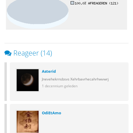
Reageer (14)
Asterid
Jnevehekrnsbsvs Xehrbavrhecahrhwvwrj
1 decennium geleden
OdiEtAmo