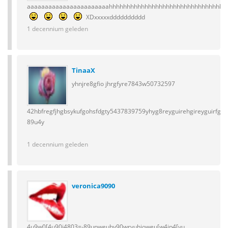
aaaaaaaaaaaaaaaaaaaaaaahhhhhhhhhhhhhhhhhhhhhhhhhhhhhhhhh
XDxxxxxdddddddddd
1 decennium geleden
TinaaX
yhnjre8gfio jhrgfyre7843w50732597
42hbfregfjhgbsykufgohsfdgty5437839759yhyg8reyguirehgireyguirfguire
89u4y
1 decennium geleden
veronica9090
4u9w0[4u90i4803=-89upweuhy90wryuhjoweu[w4ip4[yu