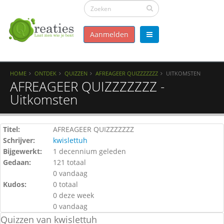
Aanmelden
HOME
ONTDEK
QUIZZEN
AFREAGEER QUIZZZZZZZ
UITKOMSTEN
AFREAGEER QUIZZZZZZZ -
Uitkomsten
Titel:
AFREAGEER QUIZZZZZZZ
Schrijver:
kwislettuh
Bijgewerkt:
1 decennium geleden
Gedaan:
121 totaal
0 vandaag
Kudos:
0 totaal
0 deze week
0 vandaag
Quizzen van kwislettuh