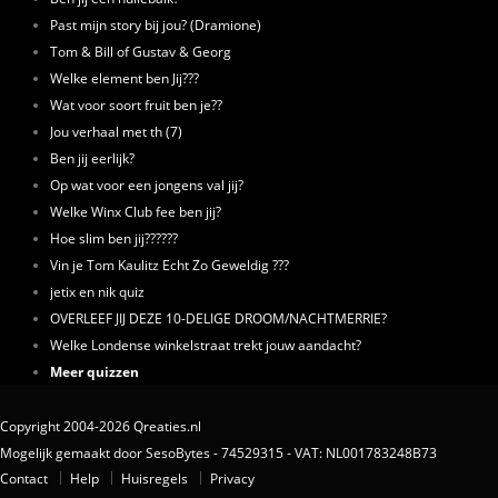
Past mijn story bij jou? (Dramione)
Tom & Bill of Gustav & Georg
Welke element ben Jij???
Wat voor soort fruit ben je??
Jou verhaal met th (7)
Ben jij eerlijk?
Op wat voor een jongens val jij?
Welke Winx Club fee ben jij?
Hoe slim ben jij??????
Vin je Tom Kaulitz Echt Zo Geweldig ???
jetix en nik quiz
OVERLEEF JIJ DEZE 10-DELIGE DROOM/NACHTMERRIE?
Welke Londense winkelstraat trekt jouw aandacht?
Meer quizzen
Copyright 2004-2026 Qreaties.nl
Mogelijk gemaakt door SesoBytes - 74529315 - VAT: NL001783248B73
Contact
Help
Huisregels
Privacy