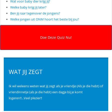
Wat voor baby dier krijg jij?
Welke baby krijg jij later?
Ben jij raar tegenover de jongens?
Welke jongen uit ONM hoort het beste bij jou?
WAT JIJ ZEGT
Ik wil weleens weten wat jij zegt als je vriendje (Als je die hebt) of
vriendinnetje (als je die hebt) een dagje bij je komt
logeren!!...Veel plezier!!