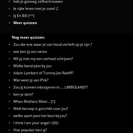
heb je genoeg zelfvertrouwen
Je rijke leven met je zoon! 2
Jij En Bill (^^)
Meer quizzen
Nog meer quizzen:
Zou die ene waar je van houd verlieft op je zijn ?
wie ben jij van nemo
Wil jij met mij een verhaal schrijven?
Welke band past by jou
Adam Lambert of Tommy Joe Ratliff?
Wat weet jij van P!nk?
Zou jij kunnen inburgeren in......LIMBOLAND?!
ben je dom?
When Mothers Meet... [1]
Welk beroep is geschikt voor jou?
welke sport past het best bij jou?
I think I am your angel >[4]<
Hoe populair ben jij?