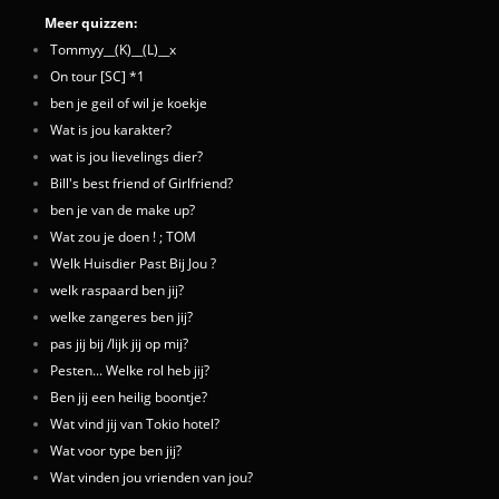
Meer quizzen:
Tommyy__(K)__(L)__x
On tour [SC] *1
ben je geil of wil je koekje
Wat is jou karakter?
wat is jou lievelings dier?
Bill's best friend of Girlfriend?
ben je van de make up?
Wat zou je doen ! ; TOM
Welk Huisdier Past Bij Jou ?
welk raspaard ben jij?
welke zangeres ben jij?
pas jij bij /lijk jij op mij?
Pesten... Welke rol heb jij?
Ben jij een heilig boontje?
Wat vind jij van Tokio hotel?
Wat voor type ben jij?
Wat vinden jou vrienden van jou?