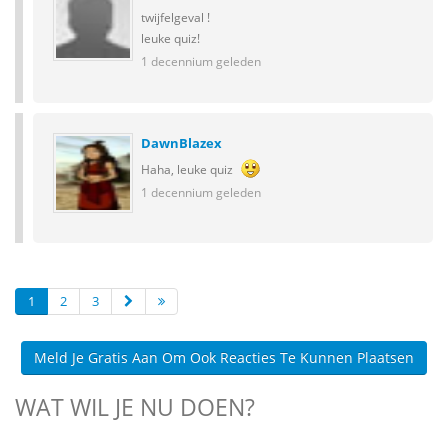
twijfelgeval !
leuke quiz!
1 decennium geleden
DawnBlazex
Haha, leuke quiz
1 decennium geleden
1
2
3
Meld Je Gratis Aan Om Ook Reacties Te Kunnen Plaatsen
WAT WIL JE NU DOEN?