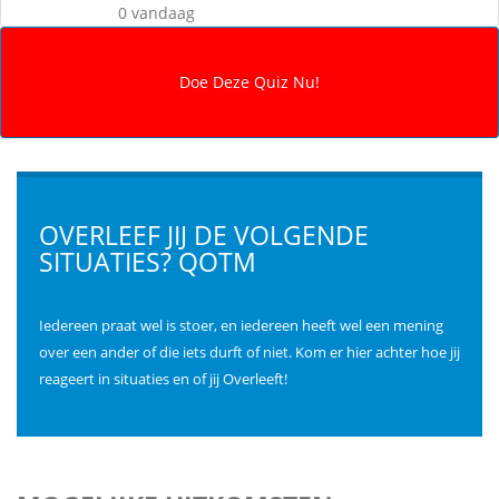
0 vandaag
OVERLEEF JIJ DE VOLGENDE
SITUATIES? QOTM
Iedereen praat wel is stoer, en iedereen heeft wel een mening
over een ander of die iets durft of niet. Kom er hier achter hoe jij
reageert in situaties en of jij Overleeft!