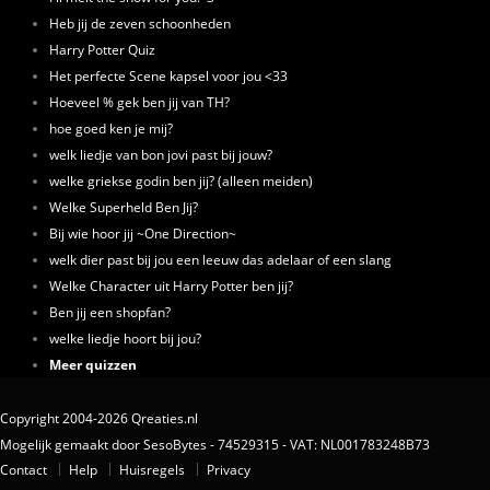
Heb jij de zeven schoonheden
Harry Potter Quiz
Het perfecte Scene kapsel voor jou <33
Hoeveel % gek ben jij van TH?
hoe goed ken je mij?
welk liedje van bon jovi past bij jouw?
welke griekse godin ben jij? (alleen meiden)
Welke Superheld Ben Jij?
Bij wie hoor jij ~One Direction~
welk dier past bij jou een leeuw das adelaar of een slang
Welke Character uit Harry Potter ben jij?
Ben jij een shopfan?
welke liedje hoort bij jou?
Meer quizzen
Copyright 2004-2026 Qreaties.nl
Mogelijk gemaakt door SesoBytes - 74529315 - VAT: NL001783248B73
Contact
Help
Huisregels
Privacy