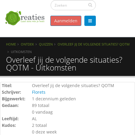
Aanmelden
HOME
ONTDEK
QUIZZEN
OVERLEEF JIJ DE VOLGENDE SITUATIES? QOTM
UITKOMSTEN
Overleef jij de volgende situaties?
QOTM - Uitkomsten
Titel:
Overleef jij de volgende situaties? QOTM
Schrijver:
Florets
Bijgewerkt:
1 decennium geleden
Gedaan:
89 totaal
0 vandaag
Leeftijd:
AL
Kudos:
2 totaal
0 deze week