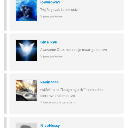
lowalowa1
Twijfelgeval. Leuke quiz!
9 jaar geleden
Gina_Ryu
Awesome Quiz, het zou je maar gebeuren
9 jaar geleden
kevin4444
twijfel! haha ''LaughingJack""=een echte
dierenvriend! mooi zo
1 decennium geleden
NiceNessy