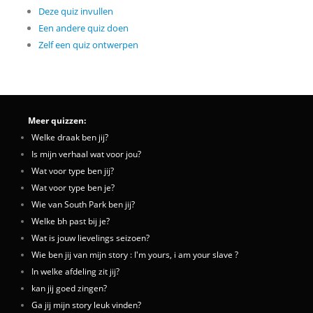
Deze quiz invullen
Een andere quiz doen
Zelf een quiz ontwerpen
Meer quizzen:
Welke draak ben jij?
Is mijn verhaal wat voor jou?
Wat voor type ben jij?
Wat voor type ben je?
Wie van South Park ben jij?
Welke bh past bij je?
Wat is jouw lievelings seizoen?
Wie ben jij van mijn story : I'm yours, i am your slave ?
In welke afdeling zit jij?
kan jij goed zingen?
Ga jij mijn story leuk vinden?