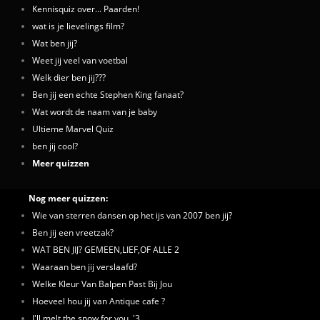
Kennisquiz over... Paarden!
wat is je lievelings film?
Wat ben jij?
Weet jij veel van voetbal
Welk dier ben jij???
Ben jij een echte Stephen King fanaat?
Wat wordt de naam van je baby
Ultieme Marvel Quiz
ben jij cool?
Meer quizzen
Nog meer quizzen:
Wie van sterren dansen op het ijs van 2007 ben jij?
Ben jij een vreetzak?
WAT BEN JIJ? GEMEEN,LIEF,OF ALLE 2
Waaraan ben jij verslaafd?
Welke Kleur Van Balpen Past Bij Jou
Hoeveel hou jij van Antique cafe ?
I'll melt the snow for you. '3