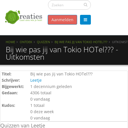
Aanmelden
HOME
ONTDEK
QUIZZEN
BIJ WIE PAS JIJ VAN TOKIO HOTEL???
UITKOMST
Bij wie pas jij van Tokio HOTel??? -
Uitkomsten
Titel:
Bij wie pas jij van Tokio HOTel???
Schrijver:
Leetje
Bijgewerkt:
1 decennium geleden
Gedaan:
4306 totaal
0 vandaag
Kudos:
1 totaal
0 deze week
0 vandaag
Quizzen van Leetje