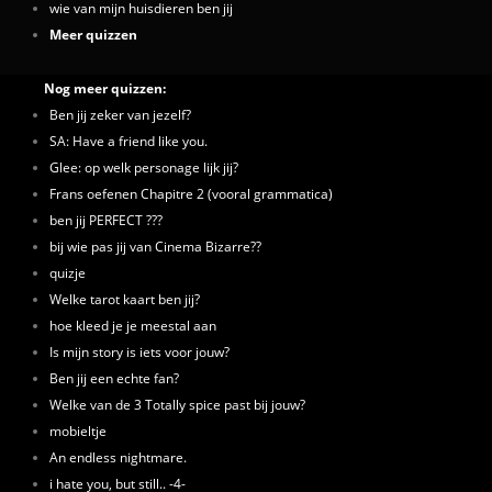
wie van mijn huisdieren ben jij
Meer quizzen
Nog meer quizzen:
Ben jij zeker van jezelf?
SA: Have a friend like you.
Glee: op welk personage lijk jij?
Frans oefenen Chapitre 2 (vooral grammatica)
ben jij PERFECT ???
bij wie pas jij van Cinema Bizarre??
quizje
Welke tarot kaart ben jij?
hoe kleed je je meestal aan
Is mijn story is iets voor jouw?
Ben jij een echte fan?
Welke van de 3 Totally spice past bij jouw?
mobieltje
An endless nightmare.
i hate you, but still.. -4-