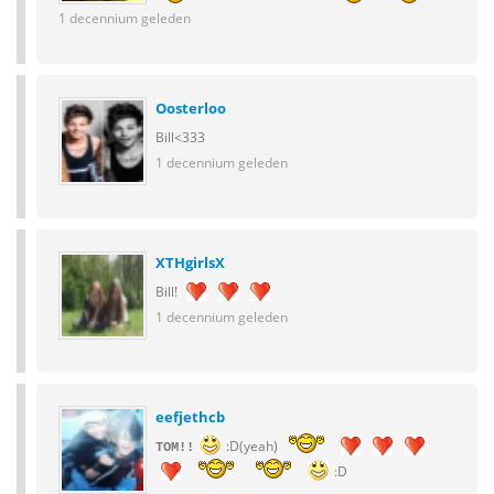
1 decennium geleden
Oosterloo
Bill<333
1 decennium geleden
XTHgirlsX
Bill!
1 decennium geleden
eefjethcb
:D(yeah)
TOM!!
:D