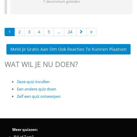
1 decennium geleden
1
2
3
4
5
...
24
Meld Je Gratis Aan Om Ook Reacties Te Kunnen Plaatsen
WAT WIL JE NU DOEN?
Deze quiz invullen
Een andere quiz doen
Zelf een quiz ontwerpen
Meer quizzen:
Bill of Tom?