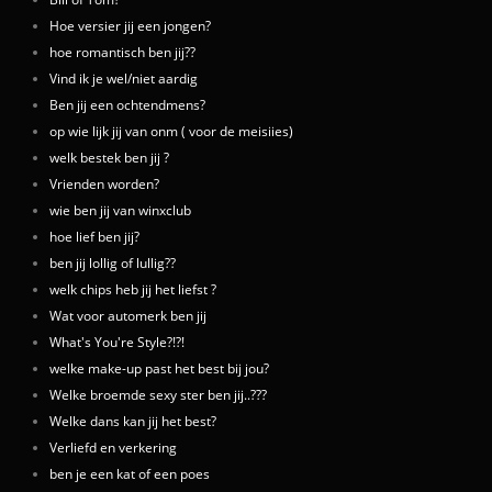
Hoe versier jij een jongen?
hoe romantisch ben jij??
Vind ik je wel/niet aardig
Ben jij een ochtendmens?
op wie lijk jij van onm ( voor de meisiies)
welk bestek ben jij ?
Vrienden worden?
wie ben jij van winxclub
hoe lief ben jij?
ben jij lollig of lullig??
welk chips heb jij het liefst ?
Wat voor automerk ben jij
What's You're Style?!?!
welke make-up past het best bij jou?
Welke broemde sexy ster ben jij..???
Welke dans kan jij het best?
Verliefd en verkering
ben je een kat of een poes