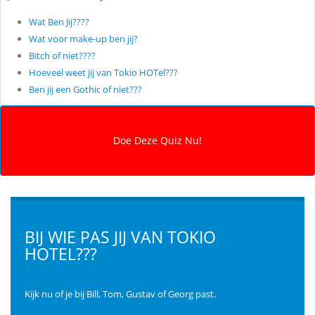
Wat Ben Jij????
Wat voor make-up ben jij?
Bitch of niet????
Hoeveel weet jij van Tokio HOTel???
Ben jij een Gothic of niet???
BIJ WIE PAS JIJ VAN TOKIO
HOTEL???
Kijk nu of je bij Bill, Tom, Gustav of Georg past.