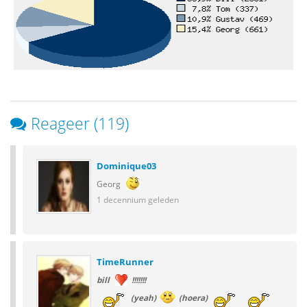
Reageer (119)
Dominique03
Georg
1 decennium geleden
TimeRunner
bill
!!!!!!!
(yeah)
(hoera)