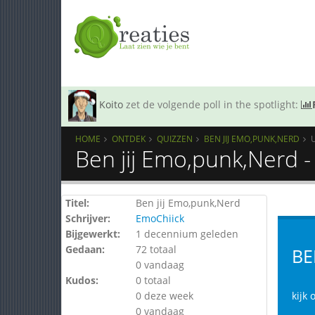
Koito
zet de volgende poll in the spotlight:
HOME
ONTDEK
QUIZZEN
BEN JIJ EMO,PUNK,NERD
Ben jij Emo,punk,Nerd 
Titel:
Ben jij Emo,punk,Nerd
Schrijver:
EmoChiick
Bijgewerkt:
1 decennium geleden
Gedaan:
72 totaal
BE
0 vandaag
Kudos:
0 totaal
0 deze week
kijk 
0 vandaag