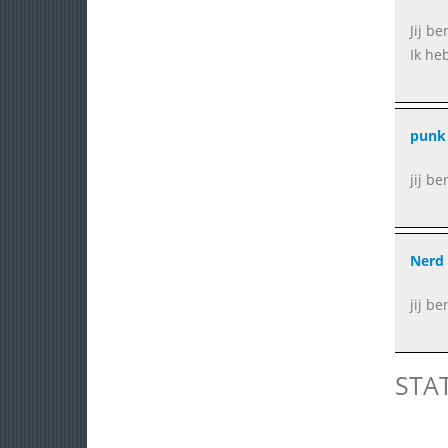
Jij be
Ik he
punk
jij b
Nerd
jij b
STA