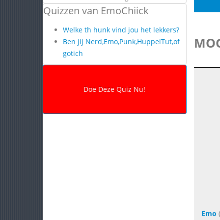
Quizzen van EmoChiick
Welke th hunk vind jou het lekkers?
MOG
Ben jij Nerd,Emo,Punk,HuppelTut,of
gotich
Emo
(