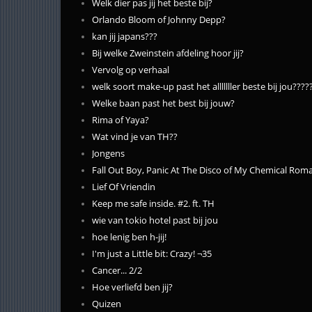
Welk dier pas jij het beste bij?
Orlando Bloom of Johnny Depp?
kan jij japans???
Bij welke Zweinstein afdeling hoor jij?
Vervolg op verhaal
welk soort make-up past het alllllller beste bij jou????? 
Welke baan past het best bij jouw?
Rima of Yaya?
Wat vind je van TH??
Jongens
Fall Out Boy, Panic At The Disco of My Chemical Rom
Lief Of Vriendin
Keep me safe inside. #2. ft. TH
wie van tokio hotel past bij jou
hoe lenig ben h-jij!
I'm just a Little bit: Crazy! ¬35
Cancer... 2/2
Hoe verliefd ben jij?
Quizen