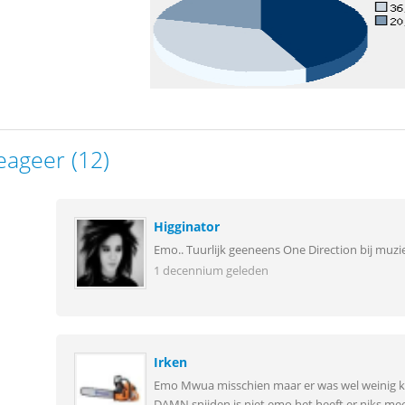
eageer (12)
Higginator
Emo.. Tuurlijk geeneens One Direction bij muziek
1 decennium geleden
Irken
Emo Mwua misschien maar er was wel weinig keu
DAMN snijden is niet emo het heeft er niks me