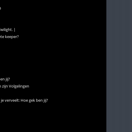
D
ilight. |
iete keeper?
n jij?
 zijn Volgelingen
 je verveelt: Hoe gek ben jij?