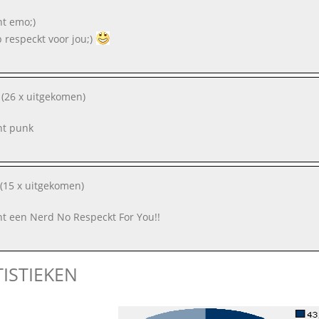
nt emo;)
b respeckt voor jou;)
(26 x uitgekomen)
ent punk
(15 x uitgekomen)
ent een Nerd No Respeckt For You!!
TISTIEKEN