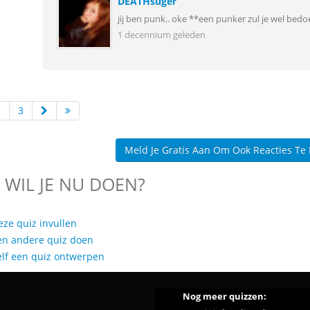
DEATHsuger
jij ben punk.. oke **een punker zul je wel bed
1 decennium geleden
2
3
Meld Je Gratis Aan Om Ook Reacties Te
 WIL JE NU DOEN?
eze quiz invullen
en andere quiz doen
elf een quiz ontwerpen
Nog meer quizzen: