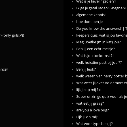
Wat is je lievelingsdier??
Ik ga je getal raden! Gnegne x
algemene kennis!
hoe dom ben je
Do you know the answers? | Tw
((only girls:P))
keepers quiz: wat is jou favor
Mag Boefke (mijn kat) jou?
Ben jij een echt meisje?
Wat is jou toekomst ?!
welk huisdier past bij jou ??
ance?
Ben jij leuk?
welk wezen van harry potter be
Wat weet jij over Voldemort en
lijk je op mij ? d:
Super onzinige quiz voor als je
wat eet jij graag?
are you a love bug?
Lijk jij op mij?
Wat voor type ben jij?