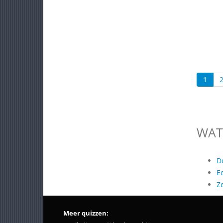
1
WAT
D
E
Z
Meer quizzen: