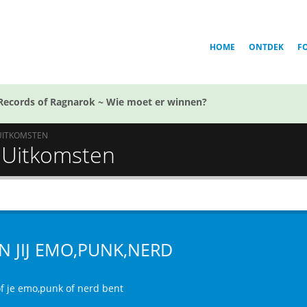
HOME
ONTDEK
F
Records of Ragnarok ~ Wie moet er winnen?
UITKOMSTEN
- Uitkomsten
N JIJ EMO,PUNK,NERD
of je emo,punk of nerd bent