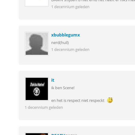
1 decennium geleden
xbubblegumx
nerd(huil)
1 decennium geleden
it
ik ben Scene!
en het is respect niet respeckt
1 decennium geleden