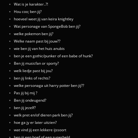
Wat is je karakter..?!
Hou coo; ben jij?
hoeveel weet jij van keira knightley
Wat personage van SpongeBob ben jij?
welke pokemon ben jij?
Welke naam past bij jouw??
wie ben jij van het huis anubis
ben je een gothic/punker of een babe of hunk?
Ben jij musicfan or sporty?
welk liedje past bij jou?
ben jij links of rechts?
welke personaga uit harry potter ben jij??
Pas jij bij mij ?
Ben jij ondeugend?
ben jij jezelf?
welk pret en/of dieren park ben jij?
hoe ga jy er later uitzien?
wat vind jij een lekkere ijssoort
ben jij een boef of een superheld