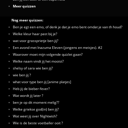
Meer quizzen
Nog meer quizzen:
Ben je egt een emo, of denk je dat je emo bent omdat je van th houd?
Welke kleur haar past bij je?
wat voor grassprietje ben jij?
Een avond met Inazuma Eleven (jongens en meisjes). #2
Waarover moet mijn volgende quizlet gaan?
Welke naam vindt jij het mooist?
shelsy of sara wie ben jij?
wie ben jij ?
what voor type ben jij [anime platjes]
Heb jij de bieber-fever?
Wat wordt jij later ?
ben je op dit moment melig??
Welke griekse god(in) ben jij?
Wat weet jij over Nightwish?
Wie is de beste voetballer ooit ?