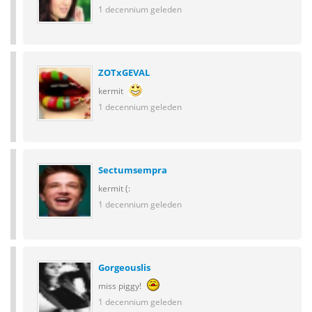
1 decennium geleden
ZOTxGEVAL
kermit
1 decennium geleden
Sectumsempra
kermit (:
1 decennium geleden
Gorgeouslis
miss piggy!
1 decennium geleden