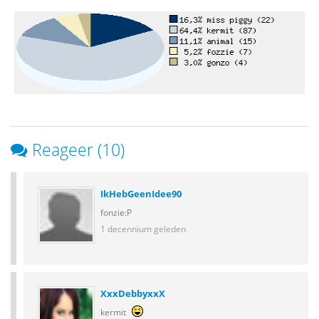
Reageer (10)
IkHebGeenIdee90
fonzie:P
1 decennium geleden
XxxDebbyxxX
kermit