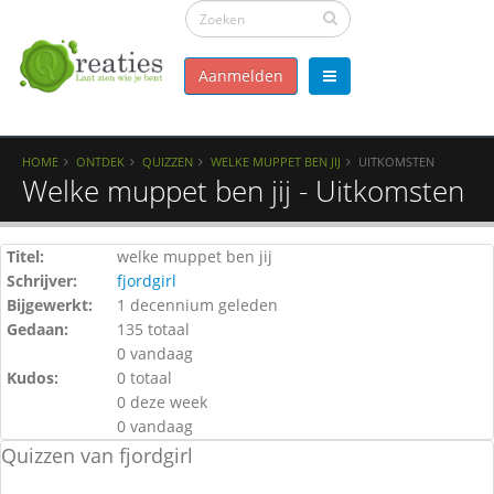
Aanmelden
HOME
ONTDEK
QUIZZEN
WELKE MUPPET BEN JIJ
UITKOMSTEN
Welke muppet ben jij - Uitkomsten
Titel:
welke muppet ben jij
Schrijver:
fjordgirl
Bijgewerkt:
1 decennium geleden
Gedaan:
135 totaal
0 vandaag
Kudos:
0 totaal
0 deze week
0 vandaag
Quizzen van fjordgirl