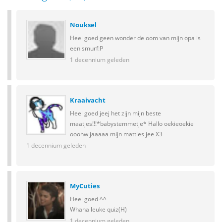
Nouksel
Heel goed geen wonder de oom van mijn opa is
een smurf:P
1 decennium geleden
Kraaivacht
Heel goed jeej het zijn mijn beste
maatjes!!!*babystemmetje* Hallo oekieoekie
ooohw jaaaaa mijn matties jee X3
1 decennium geleden
MyCuties
Heel goed ^^
Whaha leuke quiz(H)
1 decennium geleden