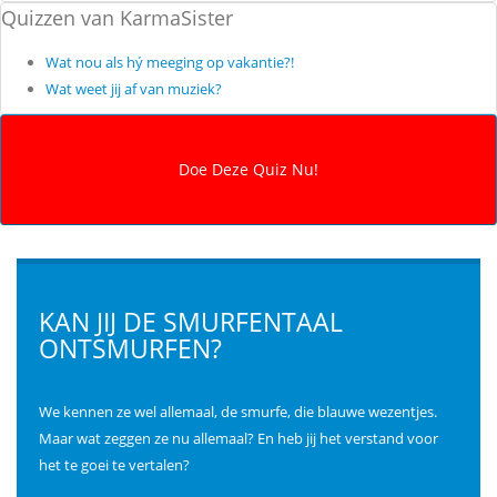
Quizzen van KarmaSister
Wat nou als hý meeging op vakantie?!
Wat weet jij af van muziek?
KAN JIJ DE SMURFENTAAL
ONTSMURFEN?
We kennen ze wel allemaal, de smurfe, die blauwe wezentjes.
Maar wat zeggen ze nu allemaal? En heb jij het verstand voor
het te goei te vertalen?