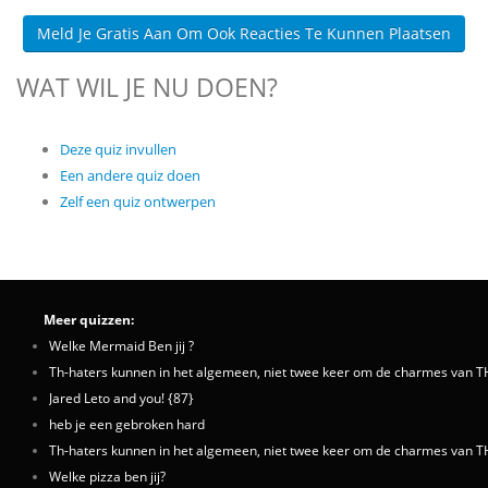
Meld Je Gratis Aan Om Ook Reacties Te Kunnen Plaatsen
WAT WIL JE NU DOEN?
Deze quiz invullen
Een andere quiz doen
Zelf een quiz ontwerpen
Meer quizzen:
Welke Mermaid Ben jij ?
Th-haters kunnen in het algemeen, niet twee keer om de charmes van T
Jared Leto and you! {87}
heb je een gebroken hard
Th-haters kunnen in het algemeen, niet twee keer om de charmes van TH
Welke pizza ben jij?