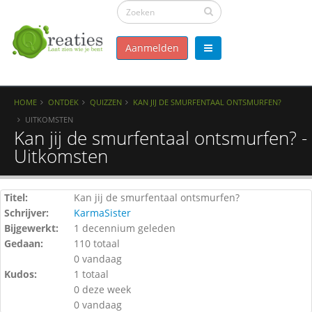
Aanmelden
HOME
ONTDEK
QUIZZEN
KAN JIJ DE SMURFENTAAL ONTSMURFEN?
UITKOMSTEN
Kan jij de smurfentaal ontsmurfen? -
Uitkomsten
Titel:
Kan jij de smurfentaal ontsmurfen?
Schrijver:
KarmaSister
Bijgewerkt:
1 decennium geleden
Gedaan:
110 totaal
0 vandaag
Kudos:
1 totaal
0 deze week
0 vandaag