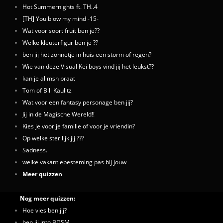
Hot Summernights ft. TH..4
[TH] You blow my mind -15-
Wat voor soort fruit ben je??
Welke kleuterfigur ben je ??
ben jij het zonnetje in huis een storm of regen?
Wie van deze Visual Kei boys vind jij het leukst??
kan je al msn praat
Tom of Bill Kaulitz
Wat voor een fantasy personage ben jij?
Jij in de Magische Wereld!!
Kies je voor je familie of voor je vriendin?
Op welke ster lijk jij ???
Sadness.
welke vakantiebesteming pas bij jouw
Meer quizzen
Nog meer quizzen:
Hoe vies ben jij?
ben jij into BDSM