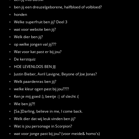
ben jij een dreuzelgeborene, halfbloed of volbloed?
honden
Welke superfruit ben jij? Deel 3
wat voor website ben jij?
Welk dier ben jij?
op welke jongen val jij???
Wat voor kat past er bij jou?
De kerstquiz
HOE LEVENLOOS BEN JIJ
Justin Bieber, Avril Lavigne, Beyone of Joe Jonas?
Welk paardenras ben jij?
welke kleur ogen past bij jou????
Ken je mij goed :), beetje :| of slecht :(
Wie ben jij?!!
[Sa.]Darling, believe in me, I come back.
Welk dier dat wij leuk vinden ben jij?
Wat is jou personage in Scorpion?
wat voor jonge past bij jou? (voor meide& homo's)