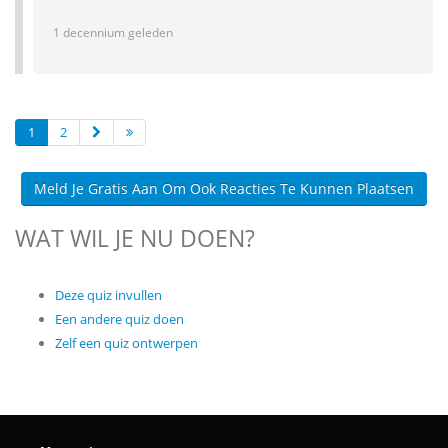
1 decennium geleden
1
2
Meld Je Gratis Aan Om Ook Reacties Te Kunnen Plaatsen
WAT WIL JE NU DOEN?
Deze quiz invullen
Een andere quiz doen
Zelf een quiz ontwerpen