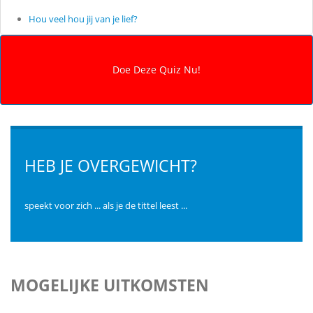
Hou veel hou jij van je lief?
HEB JE OVERGEWICHT?
speekt voor zich ... als je de tittel leest ...
MOGELIJKE UITKOMSTEN