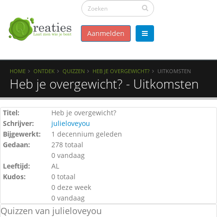
Aanmelden
HOME
ONTDEK
QUIZZEN
HEB JE OVERGEWICHT?
UITKOMSTEN
Heb je overgewicht? - Uitkomsten
Titel:
Heb je overgewicht?
Schrijver:
julieloveyou
Bijgewerkt:
1 decennium geleden
Gedaan:
278 totaal
0 vandaag
Leeftijd:
AL
Kudos:
0 totaal
0 deze week
0 vandaag
Quizzen van julieloveyou