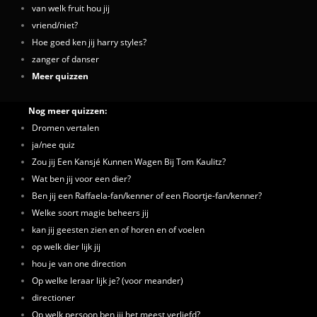
van welk fruit hou jij
vriend/niet?
Hoe goed ken jij harry styles?
zanger of danser
Meer quizzen
Nog meer quizzen:
Dromen vertalen
ja/nee quiz
Zou jij Een Kansjé Kunnen Wagen Bij Tom Kaulitz?
Wat ben jij voor een dier?
Ben jij een Raffaela-fan/kenner of een Floortje-fan/kenner?
Welke soort magie beheers jij
kan jij geesten zien en of horen en of voelen
op welk dier lijk jij
hou je van one direction
Op welke leraar lijk je? (voor meander)
directioner
Op welk persoon ben jij het meest verliefd?