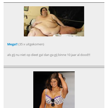
Mega!!
(35 x uitgekomen)
als gij nu niet op dieet ga! dan ga gij binne 10 jaar al dood!!!