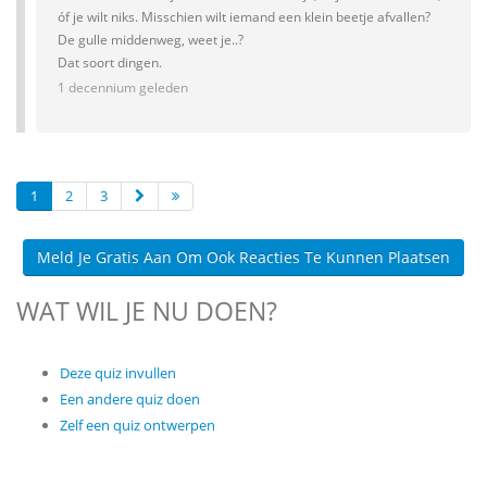
óf je wilt niks. Misschien wilt iemand een klein beetje afvallen?
De gulle middenweg, weet je..?
Dat soort dingen.
1 decennium geleden
1
2
3
Meld Je Gratis Aan Om Ook Reacties Te Kunnen Plaatsen
WAT WIL JE NU DOEN?
Deze quiz invullen
Een andere quiz doen
Zelf een quiz ontwerpen