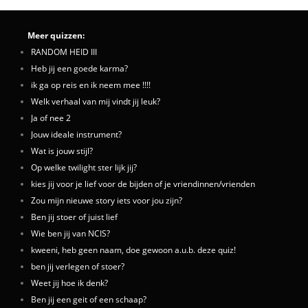
Meer quizzen:
RANDOM HEID III
Heb jij een goede karma?
ik ga op reis en ik neem mee !!!!
Welk verhaal van mij vindt jij leuk?
Ja of nee 2
Jouw ideale instrument?
Wat is jouw stijl?
Op welke twilight ster lijk jij?
kies jij voor je lief voor de bijden of je vriendinnen/vrienden
Zou mijn nieuwe story iets voor jou zijn?
Ben jij stoer of juist lief
Wie ben jij van NCIS?
kweeni, heb geen naam, doe gewoon a.u.b. deze quiz!
ben jij verlegen of stoer?
Weet jij hoe ik denk?
Ben jij een geit of een schaap?