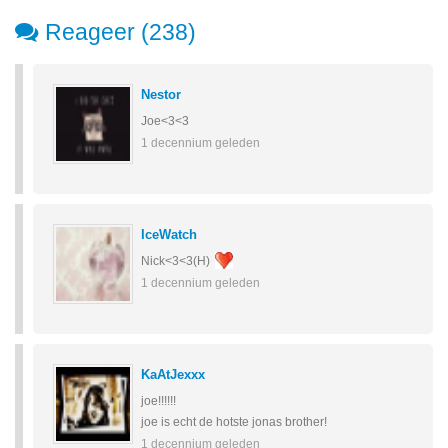
Reageer (238)
Nestor
Joe<3<3
1 decennium geleden
IceWatch
Nick<3<3(H)
1 decennium geleden
KaAtJexxx
joe!!!!!!
joe is echt de hotste jonas brother!
1 decennium geleden