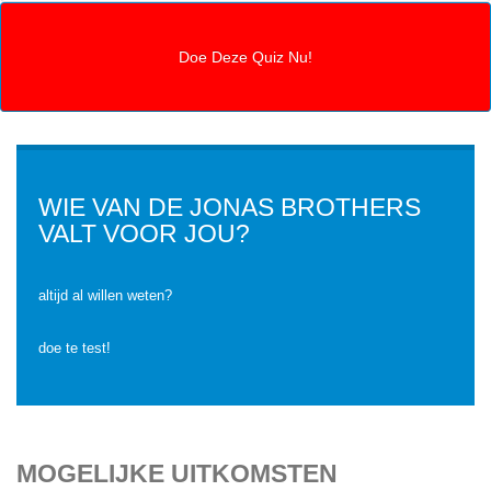
WIE VAN DE JONAS BROTHERS
VALT VOOR JOU?
altijd al willen weten?
doe te test!
MOGELIJKE UITKOMSTEN