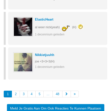
ElasticHeart
al weer nick(yeah)
(H)
1 decennium geleden
Nikkietjuuhh
joe <3<3<3(H)
1 decennium geleden
1
2
3
4
5
...
48
Meld Je Gratis Aan Om Ook Reacties Te Kunnen Plaatsen