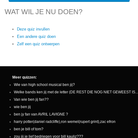
WAT WIL JE NU DOEN?
Deze quiz invullen
Een andere quiz doen
Zelf een quiz ontwerpen
Meer quizzen:
Wie van high school musical ben jij?
Welke bands ken jij met de letter (DE REST DIE NOG NIET GEWEEST IS..
Van wie ben jij fan??
wie ben jij
ben jy fan van AVRIL LAVIGNE ?
harry potter(daniel radcliffe),ron wemel(rupert grint),zac efron
ben je bill of tom?
zou jij je lief bedriegen voor bill kauliz???