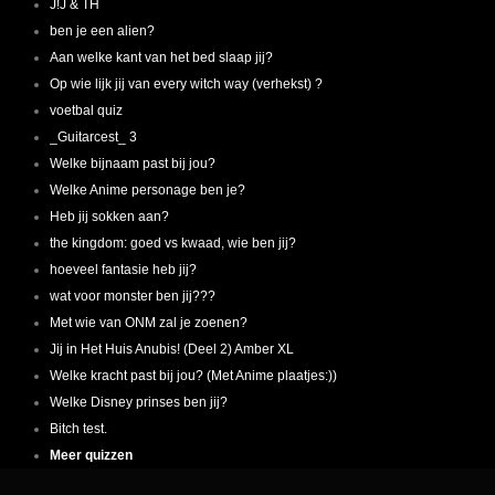
J!J & TH
ben je een alien?
Aan welke kant van het bed slaap jij?
Op wie lijk jij van every witch way (verhekst) ?
voetbal quiz
_Guitarcest_ 3
Welke bijnaam past bij jou?
Welke Anime personage ben je?
Heb jij sokken aan?
the kingdom: goed vs kwaad, wie ben jij?
hoeveel fantasie heb jij?
wat voor monster ben jij???
Met wie van ONM zal je zoenen?
Jij in Het Huis Anubis! (Deel 2) Amber XL
Welke kracht past bij jou? (Met Anime plaatjes:))
Welke Disney prinses ben jij?
Bitch test.
Meer quizzen