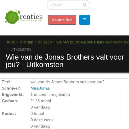
Aanmelden
HOME
ONTDEK
QUIZZEN
WIE VAN DE JONAS BROTHERS VALT VOOR JO
UITKOMSTEN
Wie van de Jonas Brothers valt voor
jou? - Uitkomsten
Titel:
wie van de Jonas Brothers valt voor jou?
Schrijver:
MissJonas
Bijgewerkt:
1 decennium geleden
Gedaan:
2128 totaal
0 vandaag
Kudos:
0 totaal
0 deze week
0 vandaag