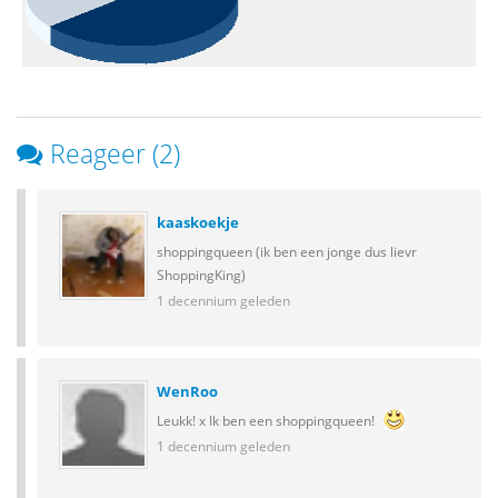
Reageer (2)
kaaskoekje
shoppingqueen (ik ben een jonge dus lievr
ShoppingKing)
1 decennium geleden
WenRoo
Leukk! x Ik ben een shoppingqueen!
1 decennium geleden