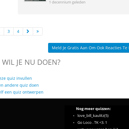
1 decennium geleden
2
3
4
Meld Je Gratis Aan Om Ook Reacties Te
 WIL JE NU DOEN?
eze quiz invullen
en andere quiz doen
elf een quiz ontwerpen
Nog meer quizzen:
love_bill_kaulitz(5)
Go Loco . TK <3. 1