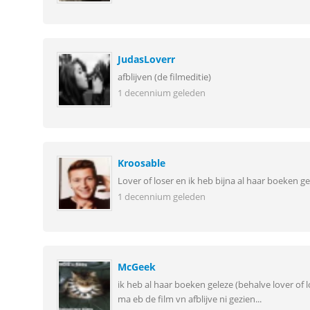
JudasLoverr
afblijven (de filmeditie)
1 decennium geleden
Kroosable
Lover of loser en ik heb bijna al haar boeken g
1 decennium geleden
McGeek
ik heb al haar boeken geleze (behalve lover of l
ma eb de film vn afblijve ni gezien...