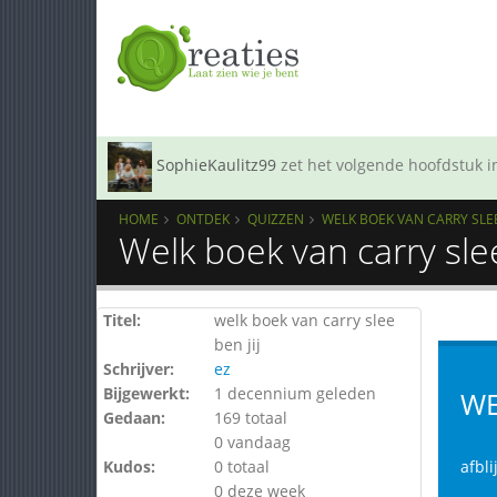
SophieKaulitz99
zet het volgende hoofdstuk in
HOME
ONTDEK
QUIZZEN
WELK BOEK VAN CARRY SLEE 
Welk boek van carry slee
Titel:
welk boek van carry slee
ben jij
Schrijver:
ez
Bijgewerkt:
1 decennium geleden
WE
Gedaan:
169 totaal
0 vandaag
Kudos:
0 totaal
afbli
0 deze week