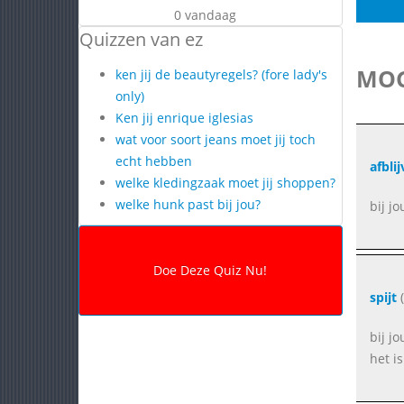
0 vandaag
Quizzen van ez
MOG
ken jij de beautyregels? (fore lady's
only)
Ken jij enrique iglesias
wat voor soort jeans moet jij toch
echt hebben
afbli
welke kledingzaak moet jij shoppen?
welke hunk past bij jou?
bij jo
spijt
(
bij jo
het i