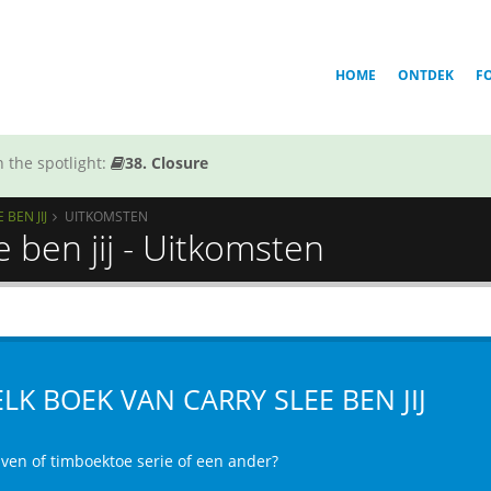
HOME
ONTDEK
F
 the spotlight:
38. Closure
BEN JIJ
UITKOMSTEN
 ben jij - Uitkomsten
LK BOEK VAN CARRY SLEE BEN JIJ
jven of timboektoe serie of een ander?