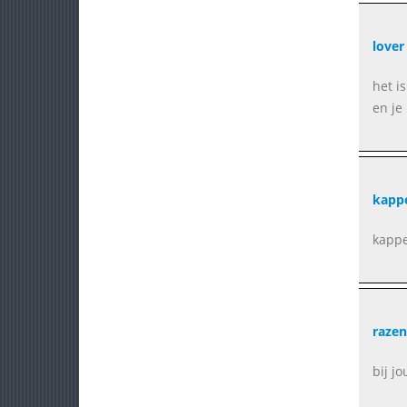
lover
het i
en je 
kapp
kappe
raze
bij j