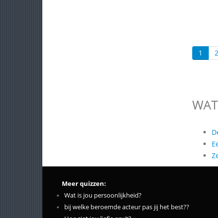
1
WAT
D
E
Z
Meer quizzen:
Wat is jou persoonlijkheid?
bij welke beroemde acteur pas jij het best??