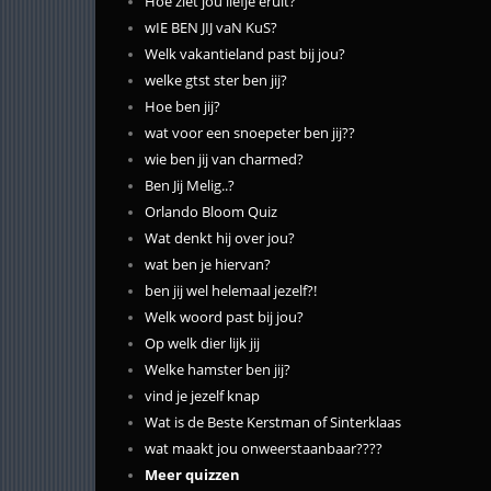
Hoe ziet jou liefje eruit?
wIE BEN JIJ vaN KuS?
Welk vakantieland past bij jou?
welke gtst ster ben jij?
Hoe ben jij?
wat voor een snoepeter ben jij??
wie ben jij van charmed?
Ben Jij Melig..?
Orlando Bloom Quiz
Wat denkt hij over jou?
wat ben je hiervan?
ben jij wel helemaal jezelf?!
Welk woord past bij jou?
Op welk dier lijk jij
Welke hamster ben jij?
vind je jezelf knap
Wat is de Beste Kerstman of Sinterklaas
wat maakt jou onweerstaanbaar????
Meer quizzen