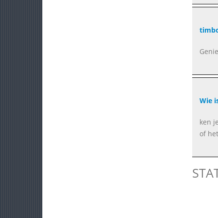
timbo
Genie
Wie i
ken j
of he
STA