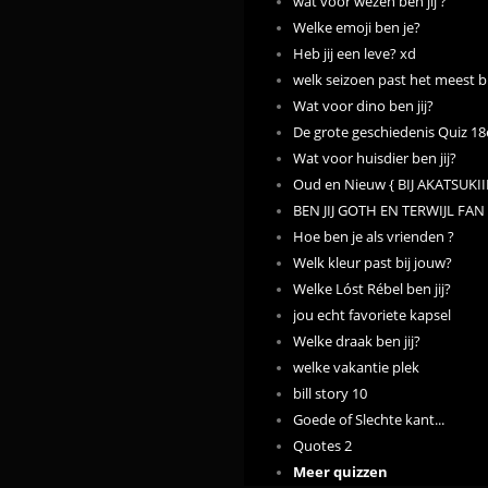
wat voor wezen ben jij ?
Welke emoji ben je?
Heb jij een leve? xd
welk seizoen past het meest b
Wat voor dino ben jij?
De grote geschiedenis Quiz 1
Wat voor huisdier ben jij?
Oud en Nieuw { BIJ AKATSUKIII
BEN JIJ GOTH EN TERWIJL FAN
Hoe ben je als vrienden ?
Welk kleur past bij jouw?
Welke Lóst Rébel ben jij?
jou echt favoriete kapsel
Welke draak ben jij?
welke vakantie plek
bill story 10
Goede of Slechte kant...
Quotes 2
Meer quizzen