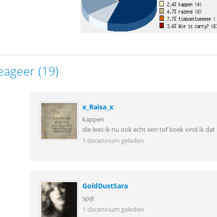
eageer (19)
x_Raisa_x
kappen
die lees ik nu ook echt een tof boek vind ik dat
1 decennium geleden
GoldDustSara
spijt
1 decennium geleden