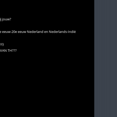
ij jouw?
8e eeuw-20e eeuw Nederland en Nederlands-Indië
II}
 VAN TH???