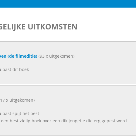
ELIJKE UITKOMSTEN
jven (de filmeditie)
(93 x uitgekomen)
u past dit boek
17 x uitgekomen)
u past spijt het best
s een best zielig boek over een dik jongetje die erg gepest word