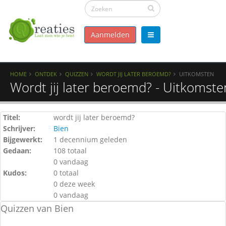
Aanmelden
HOME
ONTDEK
QUIZZEN
WORDT JIJ LATER BEROEMD?
UITKOMSTEN
Wordt jij later beroemd? - Uitkomste
Titel:
wordt jij later beroemd?
Schrijver:
Bien
Bijgewerkt:
1 decennium geleden
Gedaan:
108 totaal
0 vandaag
Kudos:
0 totaal
0 deze week
0 vandaag
Quizzen van Bien