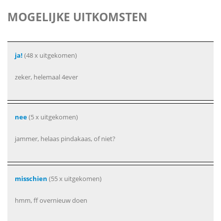
MOGELIJKE UITKOMSTEN
ja!
(48 x uitgekomen)
zeker, helemaal 4ever
nee
(5 x uitgekomen)
jammer, helaas pindakaas, of niet?
misschien
(55 x uitgekomen)
hmm, ff overnieuw doen