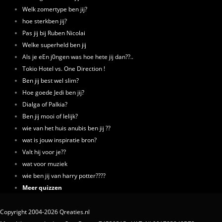
Welk zomertype ben jij?
hoe sterkben jij?
Pas jij bij Ruben Nicolai
Welke superheld ben jij
Als je eEn j0ngen was hoe hete jij dan??..
Tokio Hotel vs. One Direction !
Ben jij best wel slim?
Hoe goede Jedi ben jij?
Dialga of Palkia?
Ben jij mooi of lelijk?
wie van het huis anubis ben jij ??
wat is jouw inspiratie bron?
Valt hij voor je??
wat voor muziek
wie ben jij van harry potter????
Meer quizzen
Copyright 2004-2026 Qreaties.nl