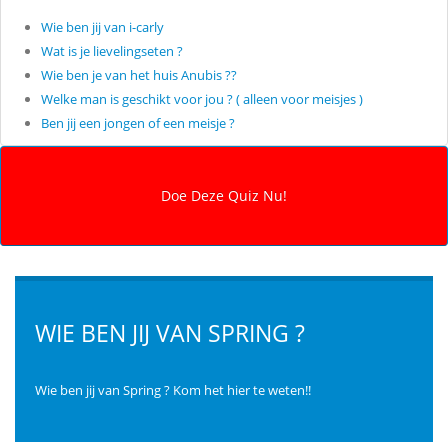
Wie ben jij van i-carly
Wat is je lievelingseten ?
Wie ben je van het huis Anubis ??
Welke man is geschikt voor jou ? ( alleen voor meisjes )
Ben jij een jongen of een meisje ?
WIE BEN JIJ VAN SPRING ?
Wie ben jij van Spring ? Kom het hier te weten!!