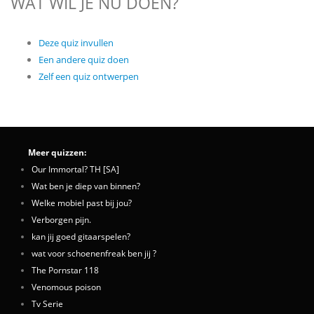
WAT WIL JE NU DOEN?
Deze quiz invullen
Een andere quiz doen
Zelf een quiz ontwerpen
Meer quizzen:
Our Immortal? TH [SA]
Wat ben je diep van binnen?
Welke mobiel past bij jou?
Verborgen pijn.
kan jij goed gitaarspelen?
wat voor schoenenfreak ben jij ?
The Pornstar 118
Venomous poison
Tv Serie