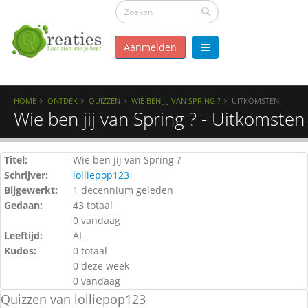
Aanmelden
HOME
ONTDEK
QUIZZEN
WIE BEN JIJ VAN SPRING ?
UITKOMSTEN
Wie ben jij van Spring ? - Uitkomsten
Titel:
Wie ben jij van Spring ?
Schrijver:
lolliepop123
Bijgewerkt:
1 decennium geleden
Gedaan:
43 totaal
0 vandaag
Leeftijd:
AL
Kudos:
0 totaal
0 deze week
0 vandaag
Quizzen van lolliepop123