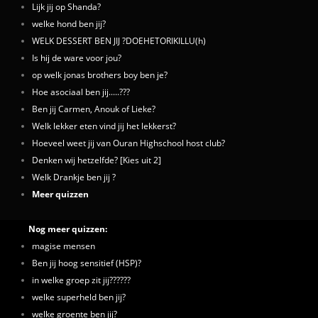
Lijk jij op Shanda?
welke hond ben jij?
WELK DESSERT BEN JIJ ?DOEHETORIKILLU(h)
Is hij de ware voor jou?
op welk jonas brothers boy ben je?
Hoe asociaal ben jij.....???
Ben jij Carmen, Anouk of Lieke?
Welk lekker eten vind jij het lekkerst?
Hoeveel weet jij van Ouran Highschool host club?
Denken wij hetzelfde? [Kies uit 2]
Welk Drankje ben jij ?
Meer quizzen
Nog meer quizzen:
magise mensen
Ben jij hoog sensitief (HSP)?
in welke groep zit jij??????
welke superheld ben jij?
welke groente ben jij?