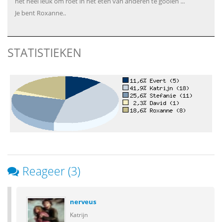
het heel leuk om roet in het eten van anderen te gooien ...
Je bent Roxanne..
STATISTIEKEN
Reageer (3)
nerveus
Katrijn