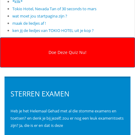
*klik*
Tokio Hotel, Nevada Tan of 30 seconds to mars
wat moet jou startpagina zijn ?
maak de liedjes af !
ken jij de liedjes van TOKIO HOTEL uit je kop ?
STERREN EXAMEN
Heb je het Helemaal Gehad met al die stomme examens en
toetsen? en denk je bij jezelf; zou er nog een leuk examen\toets
zijn? Ja, die is er en dat is deze