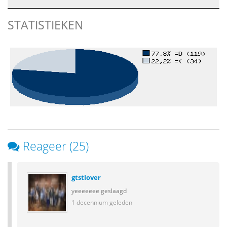
STATISTIEKEN
Reageer (25)
gtstlover
yeeeeeee geslaagd
1 decennium geleden