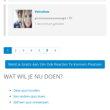
Voiceless
geslaaaaaaaaaaaaagd ='D!
1 decennium geleden
1
2
3
4
5
Meld Je Gratis Aan Om Ook Reacties Te Kunnen Plaatsen
WAT WIL JE NU DOEN?
Deze quiz invullen
Een andere quiz doen
Zelf een quiz ontwerpen