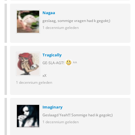
Nagaa
geslaag, sommige vragen had k gegokt;)
1 decennium geleden
Tragically
GE-SLA-AGT!
^^
xX
1 decennium geleden
Imaginary
Geslaagd Yeah!!! Sommige had ik gegokt;)
1 decennium geleden