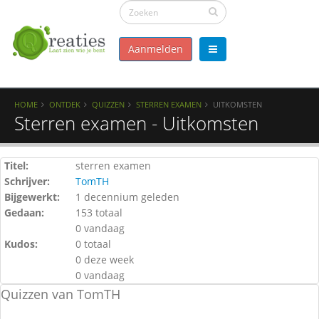
Aanmelden
HOME
ONTDEK
QUIZZEN
STERREN EXAMEN
UITKOMSTEN
Sterren examen - Uitkomsten
Titel:
sterren examen
Schrijver:
TomTH
Bijgewerkt:
1 decennium geleden
Gedaan:
153 totaal
0 vandaag
Kudos:
0 totaal
0 deze week
0 vandaag
Quizzen van TomTH