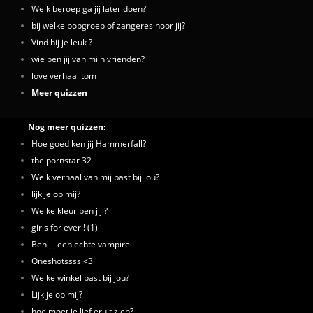
Welk beroep ga jij later doen?
bij welke popgroep of zangeres hoor jij?
Vind hij je leuk ?
wie ben jij van mijn vrienden?
love verhaal tom
Meer quizzen
Nog meer quizzen:
Hoe goed ken jij Hammerfall?
the pornstar 32
Welk verhaal van mij past bij jou?
lijk je op mij?
Welke kleur ben jij ?
girls for ever ! (1)
Ben jij een echte vampire
Oneshotssss <3
Welke winkel past bij jou?
Lijk je op mij?
hoe moet je lief eruit zien?