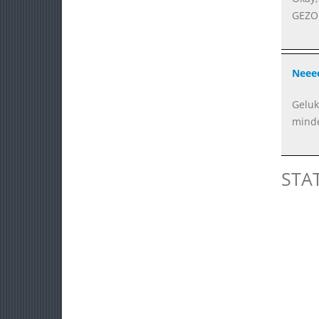
GEZON
Neeee
Geluk
minde
STA