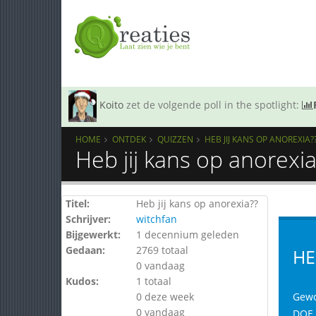
Koito
zet de volgende poll in the spotlight:
HOME
ONTDEK
QUIZZEN
HEB JIJ KANS OP ANOREXIA?
Heb jij kans op anorexi
Titel:
Heb jij kans op anorexia??
Schrijver:
witchfan
Bijgewerkt:
1 decennium geleden
Gedaan:
2769 totaal
HE
0 vandaag
Kudos:
1 totaal
0 deze week
Gewoo
0 vandaag
DOE D