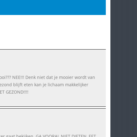
ooi??? NEE!!! Denk niet dat je mooier wordt van
ezond blijft eten kan je lichaam makkelijker
ET GEZOND!!!!
echter gaat bekijken. GA VOORAL NIET DIETEN, EET