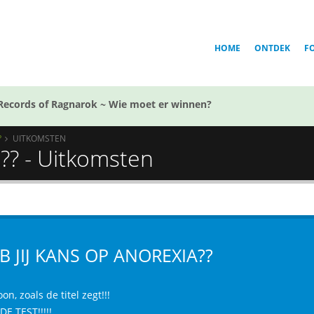
HOME
ONTDEK
F
Records of Ragnarok ~ Wie moet er winnen?
?
UITKOMSTEN
a?? - Uitkomsten
B JIJ KANS OP ANOREXIA??
n, zoals de titel zegt!!!
E TEST!!!!!