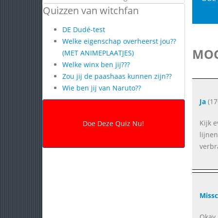
Quizzen van witchfan
DE Dudé-test
Welke eigenschap overheerst jou??
MOG
(MET ANIMEPLAATJES)
Welke winx ben jij???
Zou jij de paashaas kunnen zijn??
Wie ben jij van Naruto??
Ja
(17
Kijk 
lijne
verbr
Missc
Okay,