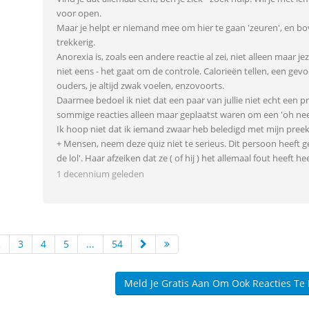
voor open.
Maar je helpt er niemand mee om hier te gaan 'zeuren', en b
trekkerig.
Anorexia is, zoals een andere reactie al zei, niet alleen maar je
niet eens - het gaat om de controle. Calorieën tellen, een gevoel
ouders, je altijd zwak voelen, enzovoorts.
Daarmee bedoel ik niet dat een paar van jullie niet echt een 
sommige reacties alleen maar geplaatst waren om een 'oh nee j
Ik hoop niet dat ik iemand zwaar heb beledigd met mijn preek
+ Mensen, neem deze quiz niet te serieus. Dit persoon heeft
de lol'. Haar afzeiken dat ze ( of hij ) het allemaal fout heeft hee
1 decennium geleden
2
3
4
5
...
54
Meld Je Gratis Aan Om Ook Reacties Te