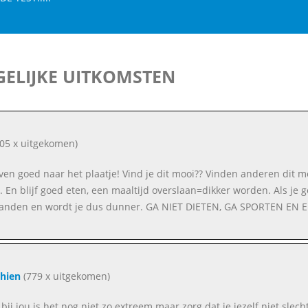
ELIJKE UITKOMSTEN
05 x uitgekomen)
even goed naar het plaatje! Vind je dit mooi?? Vinden anderen dit m
n. En blijf goed eten, een maaltijd overslaan=dikker worden. Als je g
anden en wordt je dus dunner. GA NIET DIETEN, GA SPORTEN EN E
hien
(779 x uitgekomen)
 bij jou is het nog niet zo extreem maar zorg dat je jezelf niet sl