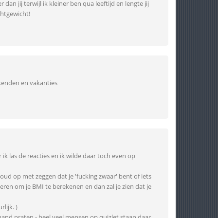
 jij terwijl ik kleiner ben qua leeftijd en lengte jij
htgewicht!
ekenden en vakanties
ik las de reacties en ik wilde daar toch even op
ud op met zeggen dat je 'fucking zwaar' bent of iets
nieren om je BMI te berekenen en dan zal je zien dat je
lijk. )
iemand praten - heel veel mensen op quizlet staan daar