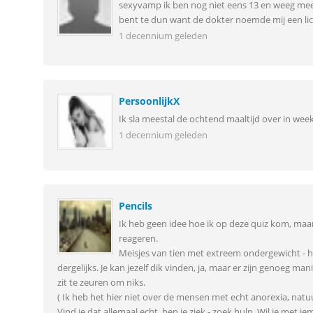
sexyvamp ik ben nog niet eens 13 en weeg meer dan
bent te dun want de dokter noemde mij een lic
1 decennium geleden
PersoonlijkX
Ik sla meestal de ochtend maaltijd over in we
1 decennium geleden
Pencils
Ik heb geen idee hoe ik op deze quiz kom, maar 
reageren.
Meisjes van tien met extreem ondergewicht - ho
dergelijks. Je kan jezelf dik vinden, ja, maar er zijn genoeg ma
zit te zeuren om niks.
( Ik heb het hier niet over de mensen met echt anorexia, natuur
Vind je dat allemaal echt, ben je ziek - zoek hulp. Wil je met 