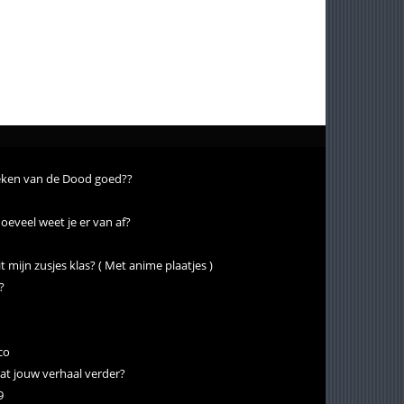
lieken van de Dood goed??
oeveel weet je er van af?
it mijn zusjes klas? ( Met anime plaatjes )
?
co
at jouw verhaal verder?
9