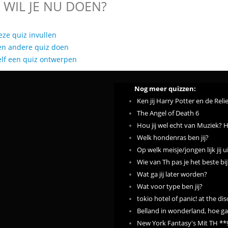
 WIL JE NU DOEN?
eze quiz invullen
en andere quiz doen
elf een quiz ontwerpen
Nog meer quizzen:
Ken jij Harry Potter en de Re
The Angel of Death 6
Hou jij wel echt van Muziek? H
Welk hondenras ben jij?
Op welk meisje/jongen lijk jij u
Wie van Th pas je het beste bij
Wat ga jij later worden?
Wat voor type ben jij?
tokio hotel of panic! at the dis
Belland in wonderland, hoe ga
New York Fantasy's Mit TH **