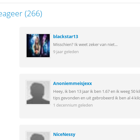
eageer (266)
blackstar13
Misschien? Ik weet zeker van niet...
9 jaar geleden
Anoniemmeisjexx
Heey, ik ben 13 jaar ik ben 1.67 en ik weeg 50 ki
tips gevonden en uit gebrobeerd ik ben al 4 kilo
1 decennium geleden
NiceNessy