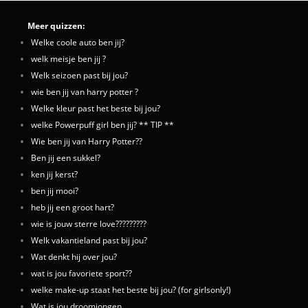
Meer quizzen:
Welke coole auto ben jij?
welk meisje ben jij ?
Welk seizoen past bij jou?
wie ben jij van harry potter ?
Welke kleur past het beste bij jou?
welke Powerpuff girl ben jij? ** TIP **
Wie ben jij van Harry Potter??
Ben jij een sukkel?
ken jij kerst?
ben jij mooi?
heb jij een groot hart?
wie is jouw sterre love?????????
Welk vakantieland past bij jou?
Wat denkt hij over jou?
wat is jou favoriete sport??
welke make-up staat het beste bij jou? (for girlsonly!)
Wat is jou droomjongen