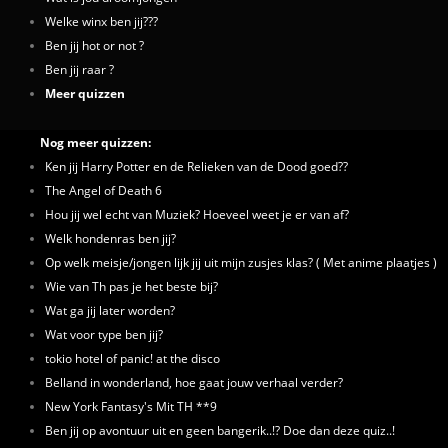
Welke winx ben jij???
Ben jij hot or not ?
Ben jij raar ?
Meer quizzen
Nog meer quizzen:
Ken jij Harry Potter en de Relieken van de Dood goed??
The Angel of Death 6
Hou jij wel echt van Muziek? Hoeveel weet je er van af?
Welk hondenras ben jij?
Op welk meisje/jongen lijk jij uit mijn zusjes klas? ( Met anime plaatjes )
Wie van Th pas je het beste bij?
Wat ga jij later worden?
Wat voor type ben jij?
tokio hotel of panic! at the disco
Belland in wonderland, hoe gaat jouw verhaal verder?
New York Fantasy's Mit TH **9
Ben jij op avontuur uit en geen bangerik..!? Doe dan deze quiz..!