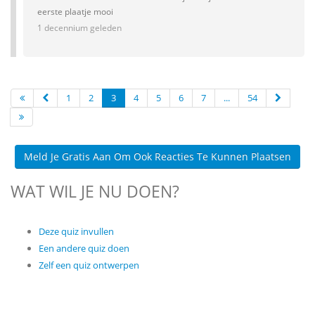
eerste plaatje mooi
1 decennium geleden
1
2
3
4
5
6
7
...
54
Meld Je Gratis Aan Om Ook Reacties Te Kunnen Plaatsen
WAT WIL JE NU DOEN?
Deze quiz invullen
Een andere quiz doen
Zelf een quiz ontwerpen