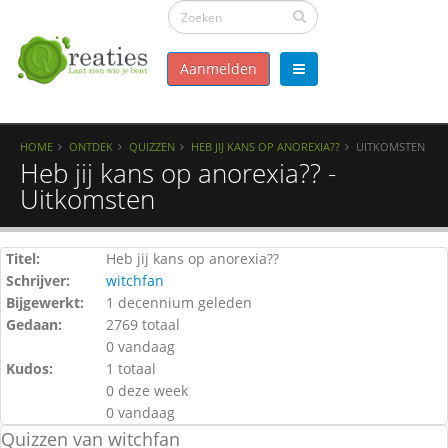
Aanmelden
HOME
ONTDEK
QUIZZEN
HEB JIJ KANS OP ANOREXIA??
UITKOMSTEN
Heb jij kans op anorexia?? -
Uitkomsten
Titel:
Heb jij kans op anorexia??
Schrijver:
witchfan
Bijgewerkt:
1 decennium geleden
Gedaan:
2769 totaal
0 vandaag
Kudos:
1 totaal
0 deze week
0 vandaag
Quizzen van witchfan