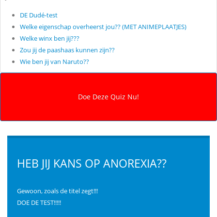
DE Dudé-test
Welke eigenschap overheerst jou?? (MET ANIMEPLAATJES)
Welke winx ben jij???
Zou jij de paashaas kunnen zijn??
Wie ben jij van Naruto??
HEB JIJ KANS OP ANOREXIA??
Gewoon, zoals de titel zegt!!!
DOE DE TEST!!!!!